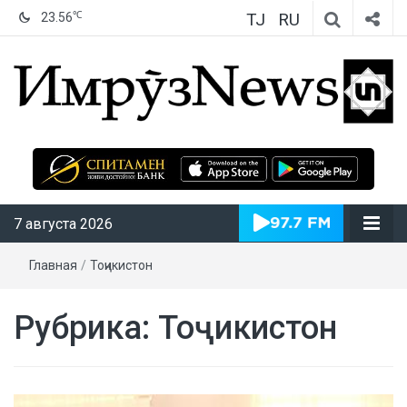
TJ
RU
℃
23.56
ИмрӯзNews
7 августа 2026
Главная
/
Тоҷикистон
Рубрика:
Тоҷикистон