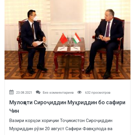
23.08.2021
Без комментариев
632 просмотров
Мулоқоти Сироҷиддин Муҳриддин бо сафири
Чин
Вазири корҳои хориҷии Тоҷикистон Сироҷиддин
Муҳриддин рӯзи 20 август Сафири Фавқулода ва