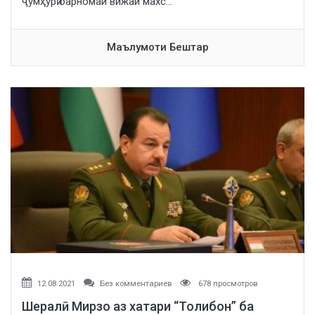
ҷумҳурӣ барномаи вижаи махс...
Маълумоти Бештар
12.08.2021
Без комментариев
678 просмотров
Шералӣ Мирзо аз хатари “Толибон” ба