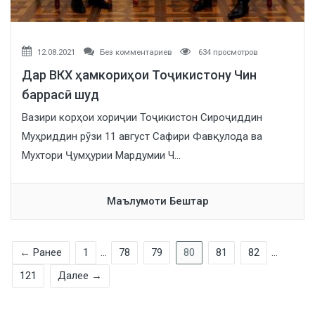
12.08.2021
Без комментариев
634 просмотров
Дар ВКХ ҳамкориҳои Тоҷикистону Чин
баррасӣ шуд
Вазири корҳои хориҷии Тоҷикистон Сироҷиддин
Муҳриддин рӯзи 11 август Сафири Фавқулода ва
Мухтори Ҷумҳурии Мардумии Ч...
Маълумоти Бештар
← Ранее
1
…
78
79
80
81
82
…
121
Далее →