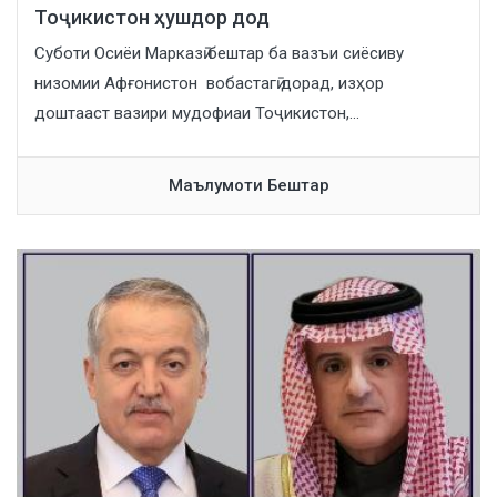
Тоҷикистон ҳушдор дод
Суботи Осиёи Марказӣ бештар ба вазъи сиёсиву
низомии Афғонистон вобастагӣ дорад, изҳор
доштааст вазири мудофиаи Тоҷикистон,...
Маълумоти Бештар