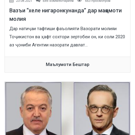
23.08.2021
Без комментариев
663 просмотров
Вазъи “хеле нигаронкунанда” дар мақомоти
молия
Дар натиҷаи тафтиши фаъолияти Вазорати молияи
Тоҷикистон ва ҳафт сохтори зертобеи он, ки соли 2020
аз ҷониби Агентии назорати давлат...
Маълумоти Бештар