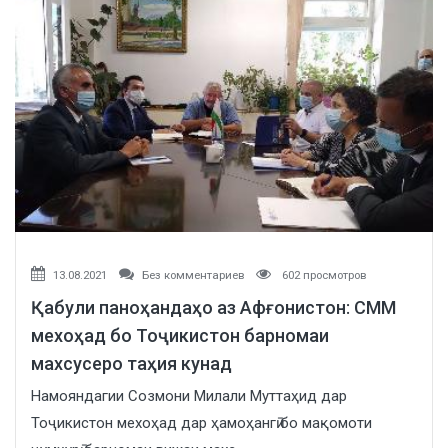
13.08.2021
Без комментариев
602 просмотров
Қабули паноҳандаҳо аз Афғонистон: СММ
мехоҳад бо Тоҷикистон барномаи
махсусеро таҳия кунад
Намояндагии Созмони Милали Муттаҳид дар
Тоҷикистон мехоҳад дар ҳамоҳангӣ бо мақомоти