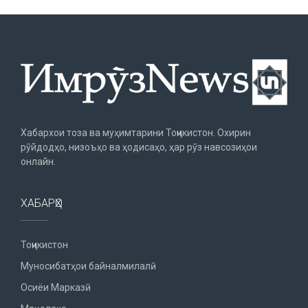
Хабархои тоза ва муҳимтарини Тоҷикистон. Охирин
рӯйдодҳо, низоъҳо ва ҳодисаҳо, ҳар рӯз навсозиҳои
онлайн.
ХАБАРҲО
Тоҷикистон
Муносибатҳои байналмилалӣ
Осиёи Марказӣ