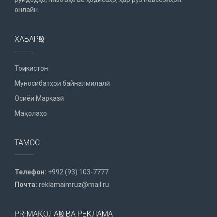
онлайн.
ХАБАРҲО
Тоҷикистон
Муносибатҳои байналмилалӣ
Осиёи Марказӣ
Мақолаҳо
ТАМОС
Телефон:
+992 (93) 103-7777
Почта:
reklamaimruz@mail.ru
PR-МАҚОЛАҲО ВА РЕКЛАМА