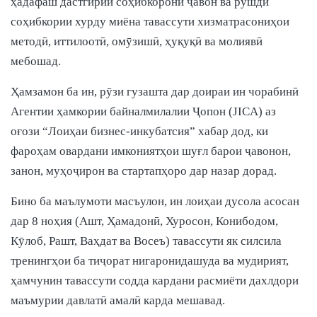
ҳадафаш дастгирии соҳибкорони ҷавон ва рушди
соҳибкории хурду миёна тавассути хизматрасониҳои
методӣ, иттилоотӣ, омӯзишӣ, ҳуқуқӣ ва молиявӣ
мебошад.
Ҳамзамон ба ин, рӯзи гузашта дар доираи ин чорабинӣ
Агентии ҳамкории байналмилалии Ҷопон (JICA) аз
оғози “Лоиҳаи бизнес-инкубатсия” хабар дод, ки
фароҳам овардани имкониятҳои шуғл барои ҷавонон,
занон, муҳоҷирон ва стартапҳоро дар назар дорад.
Бино ба маълумоти масъулон, ин лоиҳаи дусола асосан
дар 8 ноҳия (Ашт, Ҳамадонӣ, Хуросон, Конибодом,
Кӯлоб, Рашт, Ваҳдат ва Восеъ) тавассути як силсила
тренингҳои ба тиҷорат нигаронидашуда ва мудирият,
ҳамчунин тавассути содда кардани расмиёти дахлдори
маъмурии давлатӣ амалӣ карда мешавад.