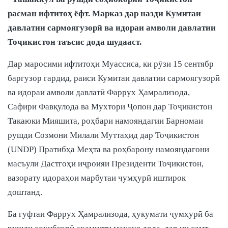
расман ифтитоҳ ёфт. Марказ дар назди Кумитаи
давлатии сармоягузорӣ ва идораи амволи давлатии
Тоҷикистон таъсис дода шудааст.
Дар маросими ифтитоҳи Муассиса, ки рӯзи 15 сентябр
баргузор гардид, раиси Кумитаи давлатии сармоягузорӣ
ва идораи амволи давлатӣ Фаррух Ҳамрализода,
Сафири Фавқулода ва Мухтори Ҷопон дар Тоҷикистон
Такаюки Мияшита, роҳбари намояндагии Барномаи
рушди Созмони Милали Муттаҳид дар Тоҷикистон
(UNDP) Пратибҳа Меҳта ва роҳбарону намояндагони
масъули Дастгоҳи иҷроияи Президенти Тоҷикистон,
вазорату идораҳои марбутаи ҷумҳурӣ иштирок
доштанд.
Ба гуфтаи Фаррух Ҳамрализода, ҳукумати ҷумҳурӣ ба