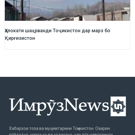
Ҳалокати шаҳрванди Тоҷикистон дар марз бо
Қирғизистон
Хабархои тоза ва муҳимтарини Тоҷикистон. Охирин
рӯйдодҳо, низоъҳо ва ҳодисаҳо, ҳар рӯз навсозиҳои