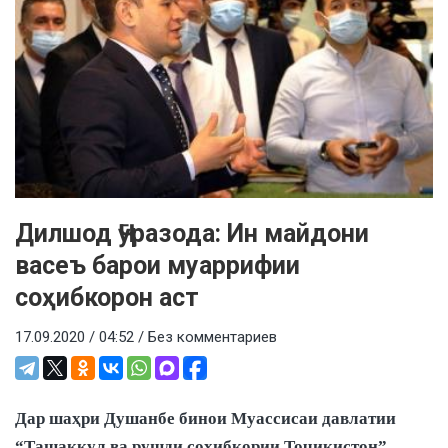
Дилшод Ҷӯразода: Ин майдони
васеъ барои муаррифии
соҳибкорон аст
17.09.2020 / 04:52 /
Без комментариев
Дар шаҳри Душанбе бинои Муассисаи давлатии
“Ташаккул ва рушди соҳибкории Тоҷикистон”