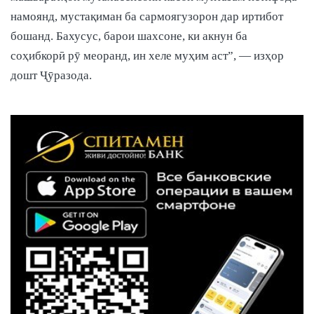
намоянд, мустақиман ба сармоягузорон дар иртибот
бошанд. Бахусус, барои шахсоне, ки акнун ба
соҳибкорӣ рӯ меоранд, ин хеле муҳим аст”, — изҳор
дошт Ҷӯразода.