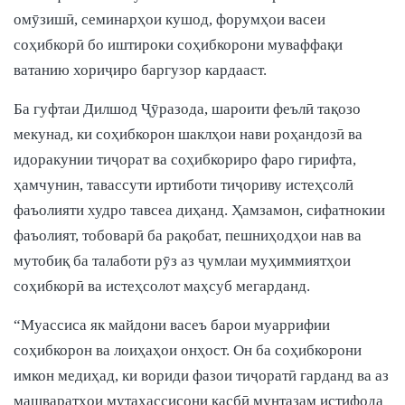
омӯзишӣ, семинарҳои кушод, форумҳои васеи
соҳибкорӣ бо иштироки соҳибкорони муваффақи
ватанию хориҷиро баргузор кардааст.
Ба гуфтаи Дилшод Ҷӯразода, шароити феълӣ тақозо
мекунад, ки соҳибкорон шаклҳои нави роҳандозӣ ва
идоракунии тиҷорат ва соҳибкориро фаро гирифта,
ҳамчунин, тавассути иртиботи тиҷориву истеҳсолӣ
фаъолияти худро тавсеа диҳанд. Ҳамзамон, сифатнокии
фаъолият, тобоварӣ ба рақобат, пешниҳодҳои нав ва
мутобиқ ба талаботи рӯз аз ҷумлаи муҳиммиятҳои
соҳибкорӣ ва истеҳсолот маҳсуб мегарданд.
“Муассиса як майдони васеъ барои муаррифии
соҳибкорон ва лоиҳаҳои онҳост. Он ба соҳибкорони
имкон медиҳад, ки вориди фазои тиҷоратӣ гарданд ва аз
машваратҳои мутахассисони касбӣ мунтазам истифода