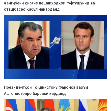
ҷангҷӯёни қирғиз пешниҳодҳои гуфтушунид ва
оташбасро қабул накарданд
Президентҳои Тоҷикистону Фаронса вазъи
Афғонистонро баррасӣ карданд