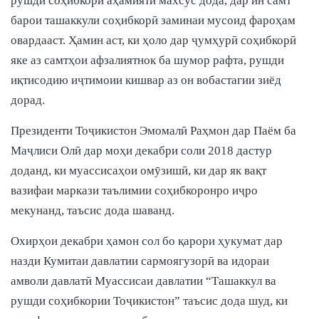
рушди соҳибкорӣ аҳамияти махсус дода, дар ин самт
барои ташаккули соҳибкорӣ заминаи мусоид фароҳам
овардааст. Ҳамин аст, ки ҳоло дар ҷумҳурӣ соҳибкорӣ
яке аз самтҳои афзалиятнок ба шумор рафта, рушди
иқтисодию иҷтимоии кишвар аз он вобастагии зиёд
дорад.
Президенти Тоҷикистон Эмомалӣ Раҳмон дар Паём ба
Маҷлиси Олӣ дар моҳи декабри соли 2018 дастур
доданд, ки муассисаҳои омӯзишӣ, ки дар як вақт
вазифаи маркази таълимии соҳибкоронро иҷро
мекунанд, таъсис дода шаванд.
Охирҳои декабри ҳамон сол бо қарори ҳукумат дар
назди Кумитаи давлатии сармоягузорӣ ва идораи
амволи давлатӣ Муассисаи давлатии “Ташаккул ва
рушди соҳибкории Тоҷикистон” таъсис дода шуд, ки