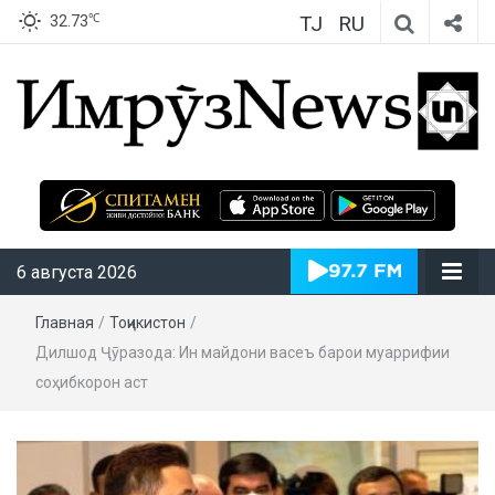
TJ
RU
℃
32.73
ИмрӯзNews
6 августа 2026
Главная
/
Тоҷикистон
/
Дилшод Ҷӯразода: Ин майдони васеъ барои муаррифии
соҳибкорон аст