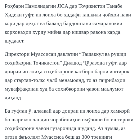
Роҳбари Намояндагии JICA дар Тоҷикистон Танабе
Ҳидеки гуфт, ин лоиҳа бо ҳадафи ташкили ҷойҳои нави
корӣ дар деҳот ва баланд бардоштани самаранокии
корхонаҳои хурду миёна дар кишвар равона карда
шудааст.
Директори Муассисаи давлатии “Ташаккул ва рушди
соҳибкории Тоҷикистон” Дилшод Ҷӯразода гуфт, дар
доираи ин лоиҳа соҳибкорони касбиро барои иштирок
дар стартап-толкс ҷалб менамоянд, то аз таҷрибаҳои
муваффақонаи худ ба соҳибкорони ҷавон маълумот
диҳанд.
Ба гуфтаи ӯ, аллакай дар доираи ин лоиҳа дар ҳамкорӣ
бо шарикон чандин чорабиниҳои омӯзишӣ бо иштироки
соҳибкорони ҷавон гузаронида шуданд. Аз ҷумла, аз
оғози фаъолият Муассиса беш аз 300 тренинги