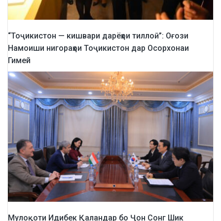
“Тоҷикистон — кишвари дарёҳои тиллоӣ”: Оғози
Намоиши нигораҳои Тоҷикистон дар Осорхонаи
Гимей
Мулоқоти Идибек Қаландар бо Ҷон Сонг Шик