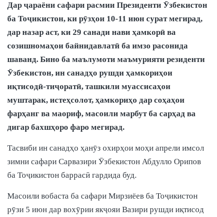
Дар ҷараёни сафари расмии Президенти Ӯзбекистон
ба Тоҷикистон, ки рӯзҳои 10-11 июн сурат мегирад,
дар назар аст, ки 29 санади нави ҳамкорӣ ва
созишномаҳои байнидавлатӣ ба имзо расонида
шаванд. Бино ба маълумоти маъмурияти резиденти
Ӯзбекистон, ин санадҳо рушди ҳамкориҳои
иқтисодӣ-тиҷоратӣ, ташкили муассисаҳои
муштарак, истеҳсолот, ҳамкориҳо дар соҳаҳои
фарҳанг ва маориф, масоили марбут ба сарҳад ва
дигар бахшҳоро фаро мегирад.
Тасвиби ин санадҳо ҳанӯз охирҳои моҳи апрели имсол
зимни сафари Сарвазири Ӯзбекистон Абдулло Орипов
ба Тоҷикистон баррасӣ гардида буд.
Масоили вобаста ба сафари Мирзиёев ба Тоҷикистон
рӯзи 5 июн дар вохӯрии якҷояи Вазири рушди иқтисод