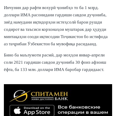
Инчунин дар рафти вохурӣ ҷонибҳо то ба 1 млрд.
доллари ИМА расонидани гардиши савдои дуҷониба,
зиёд намудани иқтидорҳои истеҳсолӣ барои рушди
содирот ва таъсиси корхонаҳои муштарак дар ҳудуди
минтақаҳои озоди иқтисодии Тоҷикистон бо истифода
аз таҷрибаи Ӯзбекистон ба мувофиқа расидаанд.
Бино ба маълумоти расмӣ, дар моҳҳои январ-апрели
соли 2021 гардиши савдои дуҷониба 30 фоиз афзоиш
ёфта, ба 133 млн. доллари ИМА баробар гардидааст.