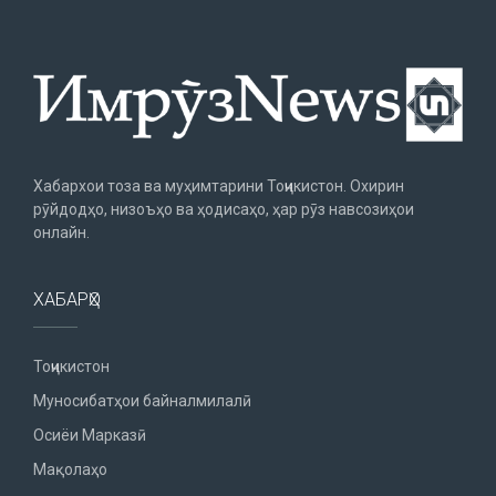
Хабархои тоза ва муҳимтарини Тоҷикистон. Охирин
рӯйдодҳо, низоъҳо ва ҳодисаҳо, ҳар рӯз навсозиҳои
онлайн.
ХАБАРҲО
Тоҷикистон
Муносибатҳои байналмилалӣ
Осиёи Марказӣ
Мақолаҳо