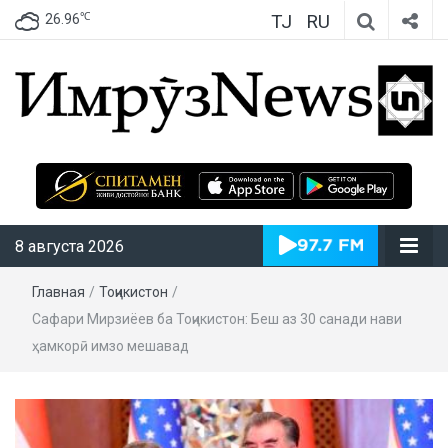
TJ
RU
℃
26.96
ИмрӯзNews
8 августа 2026
Главная
/
Тоҷикистон
/
Сафари Мирзиёев ба Тоҷикистон: Беш аз 30 санади нави
ҳамкорӣ имзо мешавад