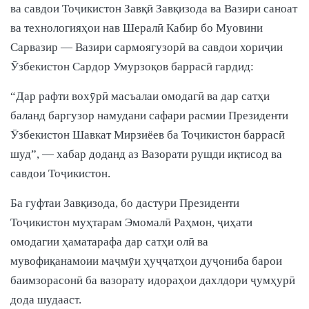
ва савдои Тоҷикистон Завқӣ Завқизода ва Вазири саноат
ва технологияҳои нав Шералӣ Кабир бо Муовини
Сарвазир — Вазири сармоягузорӣ ва савдои хориҷии
Ӯзбекистон Сардор Умурзоқов баррасӣ гардид:
“Дар рафти вохӯрӣ масъалаи омодагӣ ва дар сатҳи
баланд баргузор намудани сафари расмии Президенти
Ӯзбекистон Шавкат Мирзиёев ба Тоҷикистон баррасӣ
шуд”, — хабар доданд аз Вазорати рушди иқтисод ва
савдои Тоҷикистон.
Ба гуфтаи Завқизода, бо дастури Президенти
Тоҷикистон муҳтарам Эмомалӣ Раҳмон, ҷиҳати
омодагии ҳаматарафа дар сатҳи олӣ ва
мувофиқанамоии маҷмӯи ҳуҷҷатҳои дуҷониба барои
баимзорасонӣ ба вазорату идораҳои дахлдори ҷумҳурӣ
дода шудааст.