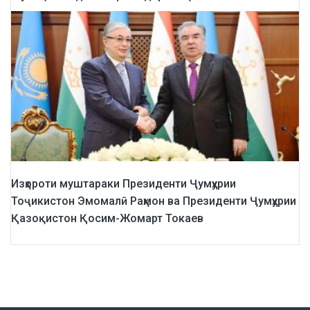
Изҳороти муштараки Президенти Ҷумҳурии
Тоҷикистон Эмомалӣ Раҳмон ва Президенти Ҷумҳурии
Қазоқистон Қосим-Жомарт Токаев