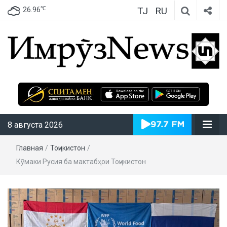
TJ
RU
℃
26.96
ИмрӯзNews
8 августа 2026
Главная
/
Тоҷикистон
/
Кӯмаки Русия ба мактабҳои Тоҷикистон