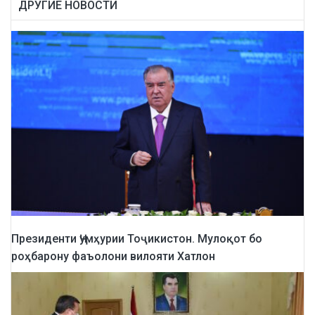
ДРУГИЕ НОВОСТИ
Президенти Ҷумҳурии Тоҷикистон. Мулоқот бо
роҳбарону фаъолони вилояти Хатлон