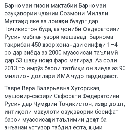
Барномаи ғизои мактабии Барномаи
озуқавории ҷаҳонии Созмони Милали
Муттаҳид яке аз лоиҳаҳои бузург дар
Тоҷикистон буда, аз ҷониби Федератсияи
Русия маблағгузорӣ мешавад. Барнома
тақрибан 450 ҳазор хонандаи синфҳои 1–4-
ро дар зиёда аз 2000 муассисаи таълимӣ
дар 53 шаҳру ноҳия фаро мегирад. Аз соли
2013 то имрӯз барои татбиқи он зиёда аз 90
миллион доллари ИМА ҷудо гардидааст.
Тавре Вера Валерьевна Хуторская,
мушовир-сафири Сафорати Федератсияи
Русия дар Ҷумҳурии Тоҷикистон, изҳор дошт,
интиқоли маҳсулоти озуқавории босифат
барои муассисаҳои таълимии деҳот ба
анъанаи устувор табдил ёфта, ҳаҷми