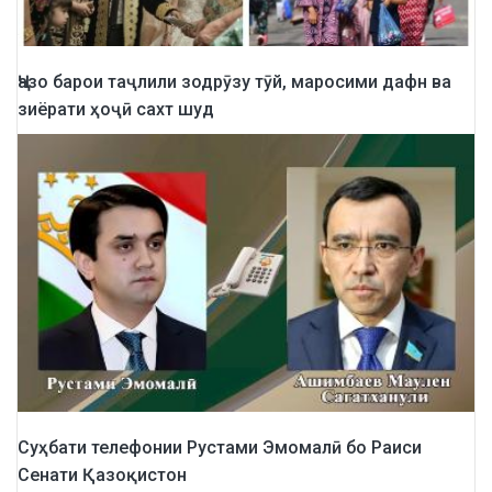
Ҷазо барои таҷлили зодрӯзу тӯй, маросими дафн ва
зиёрати ҳоҷӣ сахт шуд
Суҳбати телефонии Рустами Эмомалӣ бо Раиси
Сенати Қазоқистон