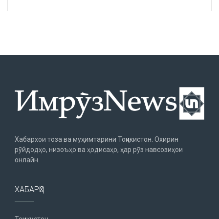
Хабархои тоза ва муҳимтарини Тоҷикистон. Охирин
рӯйдодҳо, низоъҳо ва ҳодисаҳо, ҳар рӯз навсозиҳои
онлайн.
ХАБАРҲО