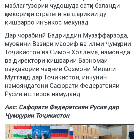
маблағгузории ҷудошуда сатҳи баланди
ҳамкориҳои стратегӣ ва шарикии ду
кишварро инъикос мекунад.
Дар чорабинӣ Бадриддин Музаффарзода,
муовини Вазири маориф ва илми Ҷумҳурии
Тоҷикистон ва Симон Холлема, намоянда
ва директори кишварии Барномаи
озуқавории ҷаҳонии Созмони Милали
Муттаҳид дар Тоҷикистон, инчунин
намояндагони Сафорати Федератсияи
Русия иштирок намуданд.
Акс:
Сафорати Федератсияи Русия дар
Ҷумҳурии Тоҷикистон