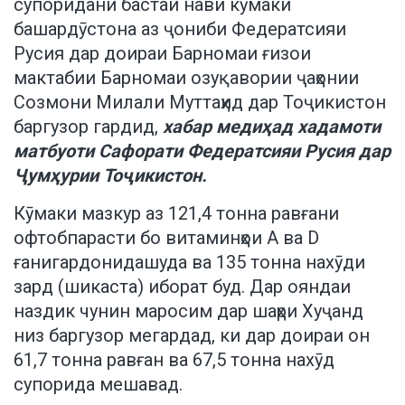
супоридани бастаи нави кӯмаки
башардӯстона аз ҷониби Федератсияи
Русия дар доираи Барномаи ғизои
мактабии Барномаи озуқавории ҷаҳонии
Созмони Милали Муттаҳид дар Тоҷикистон
баргузор гардид,
хабар медиҳад хадамоти
матбуоти
Сафорати Федератсияи Русия дар
Ҷумҳурии Тоҷикистон.
Кӯмаки мазкур аз 121,4 тонна равғани
офтобпарасти бо витаминҳои A ва D
ғанигардонидашуда ва 135 тонна нахӯди
зард (шикаста) иборат буд. Дар ояндаи
наздик чунин маросим дар шаҳри Хуҷанд
низ баргузор мегардад, ки дар доираи он
61,7 тонна равған ва 67,5 тонна нахӯд
супорида мешавад.