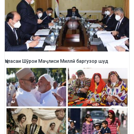
Ҷаласаи Шӯрои Маҷлиси Миллӣ баргузор шуд