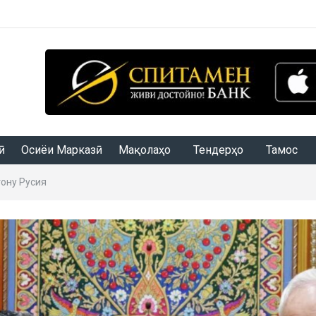
Осиёи Марказӣ
Мақолаҳо
Тендерҳо
Тамос
ону Русия