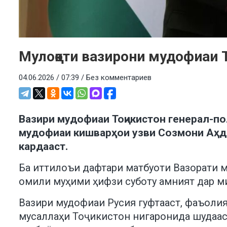
Мулоқоти вазирони мудофиаи 
04.06.2026 / 07:39 /
Без комментариев
Вазири мудофиаи Тоҷикистон генерал-п
мудофиаи кишварҳои узви Созмони Аҳд
кардааст.
Ба иттилоъи дафтари матбуоти Вазорати м
омили муҳими ҳифзи суботу амният дар м
Вазири мудофиаи Русия гуфтааст, фаъолия
мусаллаҳи Тоҷикистон нигаронида шудааст.