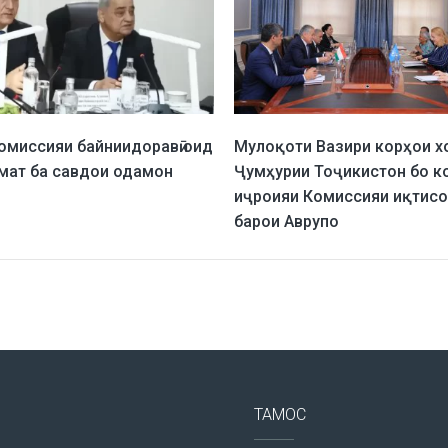
омиссияи байниидоравӣ оид
Мулоқоти Вазири корҳои х
мат ба савдои одамон
Ҷумҳурии Тоҷикистон бо к
иҷроияи Комиссияи иқтис
барои Аврупо
ТАМОС