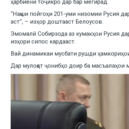
ҳарбиёни тоҷикро дар бар мегирад.
“Нақши пойгоҳи 201-уми низомии Русия дар
аст”, – изҳор доштааст Белоусов.
Эмомалӣ Собирзода аз кумакҳои Русия да
изҳори сипос кардааст.
Вай динамикаи мусбати рушди ҳамкориҳои
Дар мулоқот ҷонибҳо доир ба масъалаҳои 