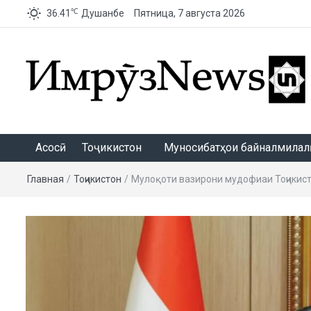
℃
36.41
Душанбе
Пятница, 7 августа 2026
ИмрӯзNews
Асосӣ
Тоҷикистон
Муносибатҳои байналмилалӣ
Главная
/
Тоҷикистон
/
Мулоқоти вазирони мудофиаи Тоҷикист