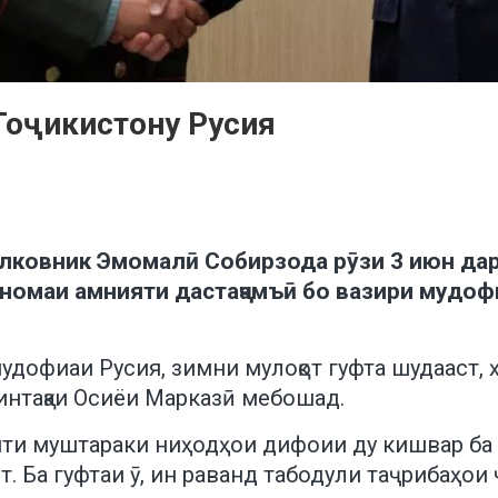
Тоҷикистону Русия
олковник Эмомалӣ Собирзода рӯзи 3 июн дар
номаи амнияти дастаҷамъӣ бо вазири мудоф
удофиаи Русия, зимни мулоқот гуфта шудааст,
интақаи Осиёи Марказӣ мебошад.
ти муштараки ниҳодҳои дифоии ду кишвар ба 
 Ба гуфтаи ӯ, ин раванд табодули таҷрибаҳои