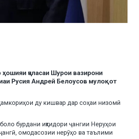
 ҳошияи ҷаласаи Шурои вазирони
иаи Русия Андрей Белоусов мулоқот
 ҳамкориҳои ду кишвар дар соҳаи низомӣ
боло бурдани иқтидори ҷангии Неруҳои
 ҷангӣ, омодасозии нерӯҳо ва таълими