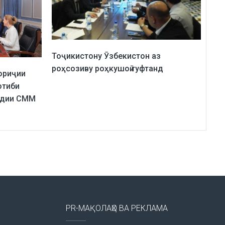
Тоҷикистону Ӯзбекистон аз
роҳсозиву роҳкушоӣ гуфтанд
ориҷии
отиби
одии СММ
PR-МАҚОЛАҲО ВА РЕКЛАМА