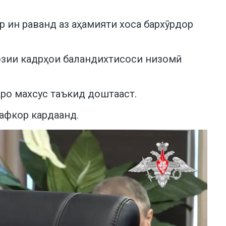
р ин раванд аз аҳамияти хоса бархӯрдор
озии кадрҳои баландихтисоси низомӣ
ро махсус таъкид доштааст.
афкор кардаанд.