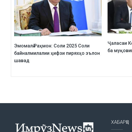
Ҷаласаи К
Эмомалӣ Раҳмон: Соли 2025 Соли
ба муқови
байналмилалии ҳифзи пиряхҳо эълон
шавад
ХАБАРҲО