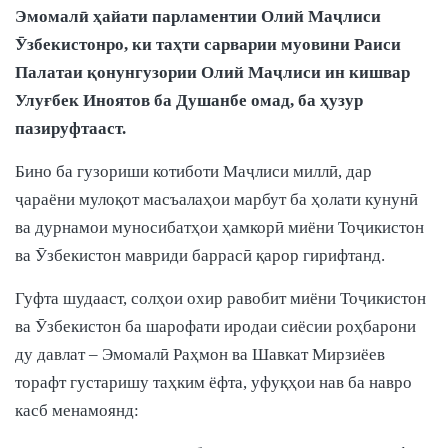
Эмомалӣ ҳайати парламентии Олий Маҷлиси
Ӯзбекистонро, ки таҳти сарварии муовини Раиси
Палатаи қонунгузории Олий Маҷлиси ин кишвар
Улуғбек Иноятов ба Душанбе омад, ба ҳузур
пазируфтааст.
Бино ба гузориши котиботи Маҷлиси миллӣ, дар
ҷараёни мулоқот масъалаҳои марбут ба ҳолати кунунӣ
ва дурнамои муносибатҳои ҳамкорӣ миёни Тоҷикистон
ва Ӯзбекистон мавриди баррасӣ қарор гирифтанд.
Гуфта шудааст, солҳои охир равобит миёни Тоҷикистон
ва Ӯзбекистон ба шарофати иродаи сиёсии роҳбарони
ду давлат – Эмомалӣ Раҳмон ва Шавкат Мирзиёев
торафт густаришу таҳким ёфта, уфуқҳои нав ба навро
касб менамоянд: