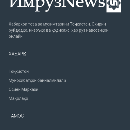
Хабархои тоза ва муҳимтарини Тоҷикистон. Охирин
рӯйдодҳо, низоъҳо ва ҳодисаҳо, ҳар рӯз навсозиҳои
онлайн.
ХАБАРҲО
Тоҷикистон
Муносибатҳои байналмилалӣ
Осиёи Марказӣ
Мақолаҳо
ТАМОС