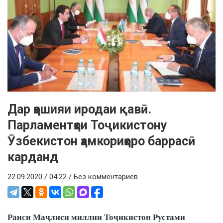
Дар ҳошияи иродаи қавӣ.
Парламентҳои Тоҷикистону
Ӯзбекистон ҳамкориҳоро баррасӣ
карданд
22.09.2020 / 04:22 /
Без комментариев
Раиси Маҷлиси миллии Тоҷикистон Рустами