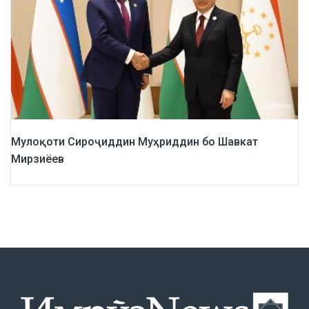
Мулоқоти Сироҷиддин Муҳриддин бо Шавкат
Мирзиёев