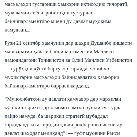
масъалаҳои густариши ҳамкории иқтисодию тиҷоратӣ,
муколамаи сиёсӣ, робитаҳои густурдаи
байнипарламентиро миёни ду давлат муҳокима
намудаанд.
Рӯзи 21 сентябр ҳамчунин дар шаҳри Душанбе нишасти
машваратии ҳайати байнипарламентии Маҷлиси
намояндагони Тоҷикистон ва Олий Маҷлиси Ӯзбекистон
— гурӯҳҳои дӯстӣ баргузор гардида, ҷонибҳо
муҳимтарин масъалаҳои байнидавлатию ҳамкории
байнипарламентиро баррасӣ карданд.
“Муносибатҳои ду давлати ҳамҷавор дар марҳилаи
кӯтоҳи таърихӣ дар тамоми самтҳо рушди густурда
пайдо намуда, ба шарикии стратегӣ мубаддал
гардиданд, ки аз иродаи қавии роҳбарони сиёсии ду
давлат шаҳодат медиҳанд”, — гуфт муовини Раиси