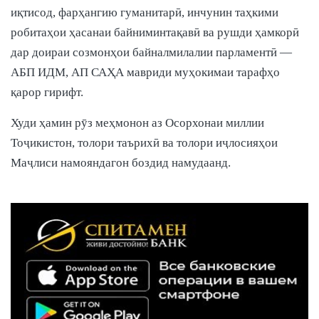
иқтисод, фарҳангию гуманитарӣ, инчунин таҳкими
робитаҳои ҳасанаи байниминтақавӣ ва рушди ҳамкорӣ
дар доираи созмонҳои байналмилалии парламентӣ —
АБП ИДМ, АП САҲА мавриди муҳокимаи тарафҳо
қарор гирифт.
Худи ҳамин рӯз меҳмонон аз Осорхонаи миллии
Тоҷикистон, толори таърихӣ ва толори иҷлосияҳои
Маҷлиси намояндагон боздид намудаанд.