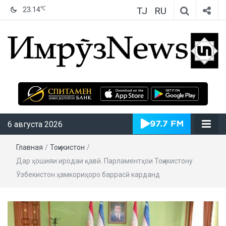
TJ
RU
℃
23.14
ИмрӯзNews
6 августа 2026
Главная
/
Тоҷикистон
/
Дар ҳошияи иродаи қавӣ. Парламентҳои Тоҷикистону
Ӯзбекистон ҳамкориҳоро баррасӣ карданд