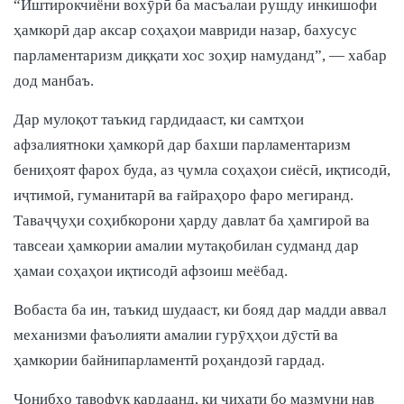
“Иштирокчиёни вохӯрӣ ба масъалаи рушду инкишофи
ҳамкорӣ дар аксар соҳаҳои мавриди назар, бахусус
парламентаризм диққати хос зоҳир намуданд”, — хабар
дод манбаъ.
Дар мулоқот таъкид гардидааст, ки самтҳои
афзалиятноки ҳамкорӣ дар бахши парламентаризм
бениҳоят фарох буда, аз ҷумла соҳаҳои сиёсӣ, иқтисодӣ,
иҷтимоӣ, гуманитарӣ ва ғайраҳоро фаро мегиранд.
Таваҷҷуҳи соҳибкорони ҳарду давлат ба ҳамгироӣ ва
тавсеаи ҳамкории амалии мутақобилан судманд дар
ҳамаи соҳаҳои иқтисодӣ афзоиш меёбад.
Вобаста ба ин, таъкид шудааст, ки бояд дар мадди аввал
механизми фаъолияти амалии гурӯҳҳои дӯстӣ ва
ҳамкории байнипарламентӣ роҳандозӣ гардад.
Ҷонибҳо тавофуқ кардаанд, ки ҷиҳати бо мазмуни нав