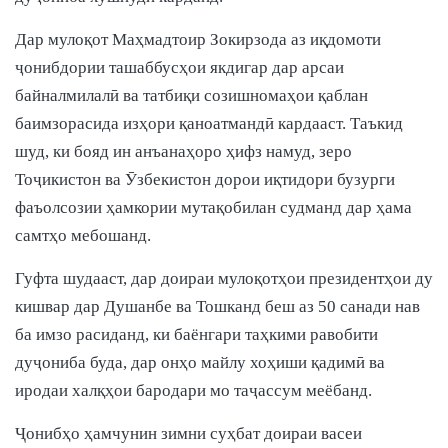
Дар мулоқот Маҳмадтоир Зокирзода аз иқдомоти
ҷонибдории ташаббусҳои якдигар дар арсаи
байналмилалӣ ва татбиқи созишномаҳои қаблан
баимзорасида изҳори қаноатмандӣ кардааст. Таъкид
шуд, ки бояд ин анъанаҳоро ҳифз намуд, зеро
Тоҷикистон ва Ӯзбекистон дорои иқтидори бузурги
фаъолсозии ҳамкории мутақобилан судманд дар ҳама
самтҳо мебошанд.
Гуфта шудааст, дар доираи мулоқотҳои президентҳои ду
кишвар дар Душанбе ва Тошканд беш аз 50 санади нав
ба имзо расиданд, ки баёнгари таҳкими равобити
дуҷониба буда, дар онҳо майлу хоҳиши қадимӣ ва
иродаи халқҳои бародари мо таҷассум меёбанд.
Ҷонибҳо ҳамчунин зимни суҳбат доираи васеи