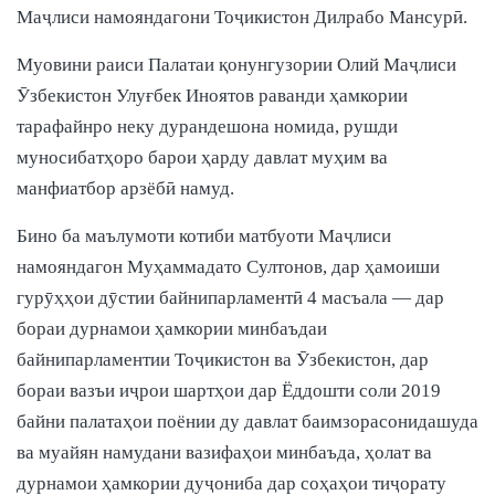
Маҷлиси намояндагони Тоҷикистон Дилрабо Мансурӣ.
Муовини раиси Палатаи қонунгузории Олий Маҷлиси
Ӯзбекистон Улуғбек Иноятов раванди ҳамкории
тарафайнро неку дурандешона номида, рушди
муносибатҳоро барои ҳарду давлат муҳим ва
манфиатбор арзёбӣ намуд.
Бино ба маълумоти котиби матбуоти Маҷлиси
намояндагон Муҳаммадато Султонов, дар ҳамоиши
гурӯҳҳои дӯстии байнипарламентӣ 4 масъала — дар
бораи дурнамои ҳамкории минбаъдаи
байнипарламентии Тоҷикистон ва Ӯзбекистон, дар
бораи вазъи иҷрои шартҳои дар Ёддошти соли 2019
байни палатаҳои поёнии ду давлат баимзорасонидашуда
ва муайян намудани вазифаҳои минбаъда, ҳолат ва
дурнамои ҳамкории дуҷониба дар соҳаҳои тиҷорату