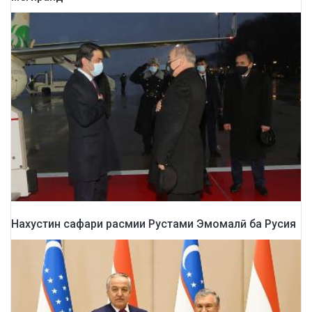
Нахустин сафари расмии Рустами Эмомалӣ ба Русия