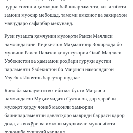
пурра сохтани ҳамкории байнипарламентӣ, ки талаботи
замони муосир мебошад, тамоми имконот ва захираҳои
мавҷударо сафарбар мекунанд.
Рӯзи гузашта ҳамчунин мулоқоти Раиси Маҷлиси
намояндагони Тоҷикистон Маҳмадтоир Зокирзода бо
муовини Раиси Палатаи қонунгузории Олий Маҷлиси
Ӯзбекистон ва ҳамзамон роҳбари гурӯҳи дӯстии
парламенти Ӯзбекистон бо Маҷлиси намояндагон
Улуғбек Иноятов баргузор шудааст.
Бино ба маълумоти котиби матбуоти Маҷлиси
намояндагон Муҳаммадато Султонов, дар ҷараёни
мулоқот ҳарду ҷониб масоили ҳамкории
байнипарламентии давлатҳоро мавриди баррасӣ қарор
дода, аз вохӯрӣ ва имкони муҳокимаи муносиботи
дуҷониба хушнудӣ карданд.