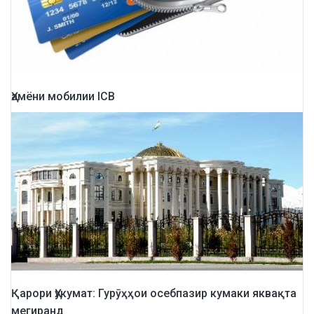
Ҳамёни мобилии ICB
Қарори Ҳукумат: Гурӯҳҳои осебпазир кумаки яквақта
мегиранд