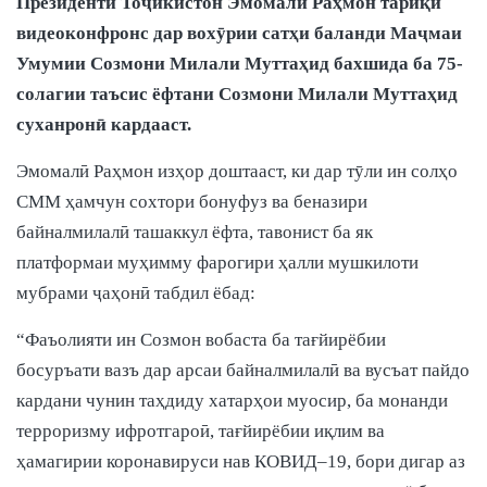
Президенти Тоҷикистон Эмомалӣ Раҳмон тариқи
видеоконфронс дар вохӯрии сатҳи баланди Маҷмаи
Умумии Созмони Милали Муттаҳид бахшида ба 75-
солагии таъсис ёфтани Созмони Милали Муттаҳид
суханронӣ кардааст.
Эмомалӣ Раҳмон изҳор доштааст, ки дар тӯли ин солҳо
СММ ҳамчун сохтори бонуфуз ва беназири
байналмилалӣ таша
ккул ё
фта, та
вонист ба як
платформаи муҳимму фарогири ҳалли мушкилоти
мубрами ҷаҳонӣ табдил ёбад:
“Фаъолияти ин Созмон вобаста ба тағйирёбии
босуръати вазъ дар арсаи байналмилалӣ ва вусъат пайдо
кардани чунин таҳдиду хатарҳои муосир, ба монанди
терроризму ифротгароӣ, тағйирёбии иқлим ва
ҳамагирии коронавируси нав КОВИД–19, бори дигар аз