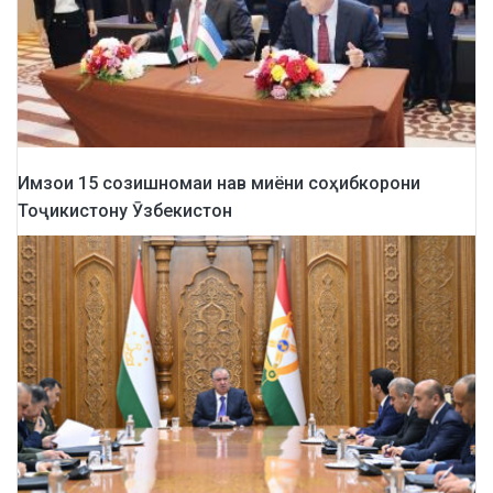
Имзои 15 созишномаи нав миёни соҳибкорони
Тоҷикистону Ӯзбекистон