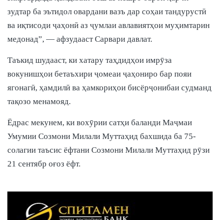
зудтар ба эътидол овардани вазъ дар соҳаи тандурустӣ
ва иқтисоди ҷаҳонӣ аз ҷумлаи авлавиятҳои муҳимтарин
медонад”, — афзудааст Сарвари давлат.
Таъкид шудааст, ки хатару таҳдидҳои имрӯза
вокунишҳои бетаъхири ҷомеаи ҷаҳониро бар пояи
ягонагӣ, ҳамдилӣ ва ҳамкориҳои бисёрҷонибаи судманд
тақозо менамояд.
Ёдрас мекунем, ки вохӯрии сатҳи баланди Маҷмаи
Умумии Созмони Милали Муттаҳид бахшида ба 75-
солагии таъсис ёфтани Созмони Милали Муттаҳид рӯзи
21 сентябр оғоз ёфт.