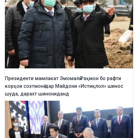
Президенти мамлакат Эмомалӣ Раҳмон бо рафти
корҳои сохтмонӣ дар Майдони «Истиқлол» шинос
шуда, дарахт шинониданд