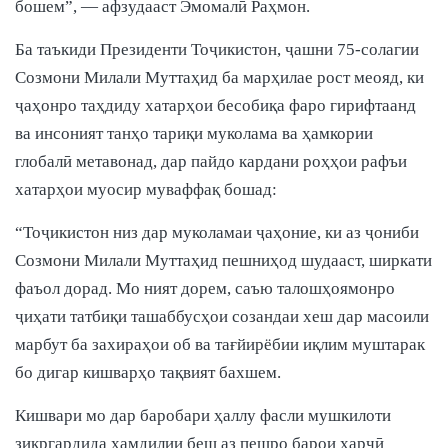
бошем”, — афзудааст Эмомалӣ Раҳмон.
Ба таъкиди Президенти Тоҷикистон, ҷашни 75-солагии
Созмони Милали Муттаҳид ба марҳилае рост меояд, ки
ҷаҳонро таҳдиду хатарҳои бесобиқа фаро гирифтаанд
ва инсоният танҳо тариқи муколама ва ҳамкории
глобалӣ метавонад, дар пайдо кардани роҳҳои рафъи
хатарҳои муосир муваффақ бошад:
“Тоҷикистон низ дар муколамаи ҷаҳоние, ки аз ҷониби
Созмони Милали Муттаҳид пешниҳод шудааст, ширкати
фаъол дорад. Мо ният дорем, саъю талошҳоямонро
ҷиҳати татбиқи ташаббусҳои созандаи хеш дар масоили
марбут ба захираҳои об ва тағйирёбии иқлим муштарак
бо дигар кишварҳо тақвият бахшем.
Кишвари мо дар баробари ҳаллу фасли мушкилоти
зикргардида ҳамдилии беш аз пешро барои ҳарчӣ