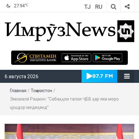
TJ
RU
℃
27.94
ИмрӯзNews
6 августа 2026
Главная
/
Тоҷикистон
/
Эмомалӣ Раҳмон: “Сабақҳои талхи ҶБВ ҳар яки моро
ҳушдор медиҳанд”