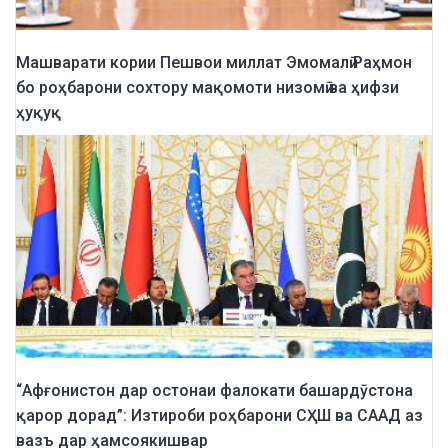
Машварати кории Пешвои миллат Эмомалӣ Раҳмон
бо роҳбарони сохтору мақомоти низомӣ ва ҳифзи
ҳуқуқ
“Афғонистон дар остонаи фалокати башардӯстона
қарор дорад”: Изтироби роҳбарони СҲШ ва СААД аз
вазъ дар ҳамсоякишвар