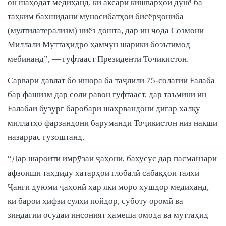
он шаҳодат медиҳанд, ки аксари кишварҳои дунё ба
таҳким бахшидани муносибатҳои бисёрҷониба
(мултилатерализм) ниёз дошта, дар ин ҷода Созмони
Миллали Муттаҳидро ҳамчун шарики боэътимод
мебинанд”, — гуфтааст Президенти Тоҷикистон.
Сарвари давлат бо ишора ба таҷлили 75-солагии Fалаба
бар фашизм дар соли равон гуфтааст, дар таъмини ин
Fалабаи бузург баробари шаҳрвандони дигар халқу
миллатҳо фарзандони барӯманди Тоҷикистон низ нақши
назаррас гузоштанд.
“Дар шароити имрӯзаи ҷаҳонӣ, бахусус дар пасманзари
афзоиши таҳдиду хатарҳои глобалӣ сабақҳои талхи
Ҷанги дуюми ҷаҳонӣ ҳар яки моро ҳушдор медиҳанд,
ки барои ҳифзи сулҳи пойдор, суботу оромӣ ва
зиндагии осудаи инсоният ҳамеша омода ва муттаҳид