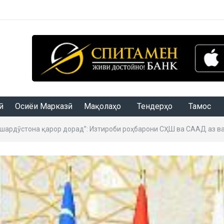
Осиёи Марказӣ
Мақолаҳо
Тендерҳо
Тамос
ашардӯстона қарор дорад”: Изтироби роҳбарони СҲШ ва СААД аз в