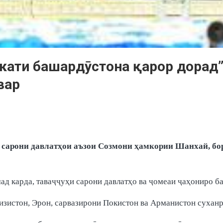
окати башардӯстона қарор дорад
вар
и сарони давлатҳои аъзои Созмони ҳамкории Шанхай, б
 карда, таваҷҷуҳи сарони давлатҳо ва ҷомеаи ҷаҳониро ба
изистон, Эрон, сарвазирони Покистон ва Арманистон суханр