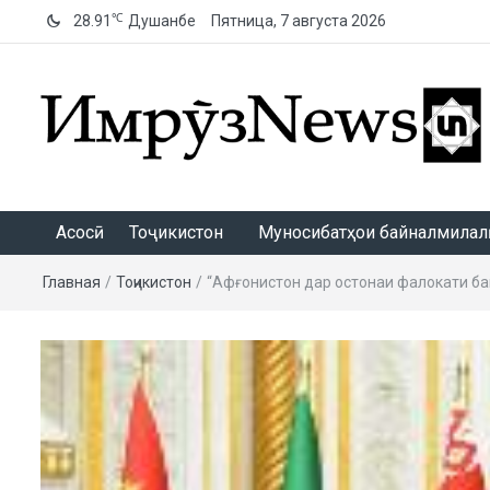
℃
28.91
Душанбе
Пятница, 7 августа 2026
ИмрӯзNews
Асосӣ
Тоҷикистон
Муносибатҳои байналмилалӣ
Главная
/
Тоҷикистон
/
“Афғонистон дар остонаи фалокати б