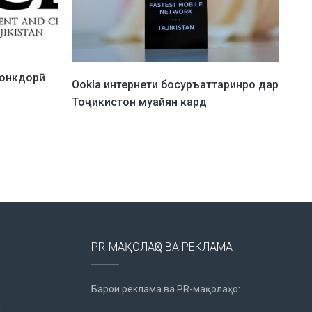
бонкдорӣ
Ookla интернети босуръаттаринро дар
Тоҷикистон муайян кард
PR-МАҚОЛАҲО ВА РЕКЛАМА
Барои реклама ва PR-мақолаҳо:
u