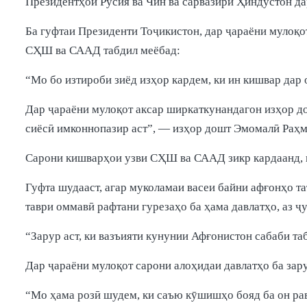
Президентҳои Русия ва Чин ва сарвазири Ҳиндустон да
Ба гуфтаи Президенти Тоҷикистон, дар ҷараёни мулоқ
СҲШ ва СААД табдил меёбад:
“Мо бо изтироби зиёд изҳор кардем, ки ин кишвар дар
Дар ҷараёни мулоқот аксар ширкаткунандагон изҳор д
сиёсӣ имконнопазир аст”, — изҳор дошт Эмомалӣ Раҳмо
Сарони кишварҳои узви СҲШ ва СААД зикр кардаанд, к
Гуфта шудааст, агар муколамаи васеи байни афғонҳо т
таври оммавӣ рафтани гурезаҳо ба ҳама давлатҳо, аз
“Зарур аст, ки вазъияти кунунии Афғонистон сабаби т
Дар ҷараёни мулоқот сарони алоҳидаи давлатҳо ба за
“Мо ҳама розӣ шудем, ки саъю кӯшишҳо бояд ба он ра