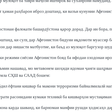
р мулоқот ба таври маҷозӣ иштирок ва суханронӣ намуданд
от ҳамаи раҳбарон иброз доштанд, ки вазъи кунунии Афғони
 остонаи фалокати башардӯстона қарор дорад. Дар ин бора,
оштанд, ки сулҳ дар Афғонистон бидуни иқдомоти муассир 
н дар нишасти матбуотие, ки баъд аз мулоқот баргузор шуд
и режими сиёсии Афғонистон бояд ба ифодаи озодонаи иро
аъмин нашавад, мо метавонем шоҳиди идомаи ҷанги шаҳрванд
 ҷумла СҲШ ва СААД бошем:
абдил ёфтани кишвар ба макони терроризми байналмилалӣ наг
рурати расонидани кумаки техникӣ ба кишварҳои мустақиман
вона карда шаванд, ки барномаи манфии рушди ҳодисаҳо да