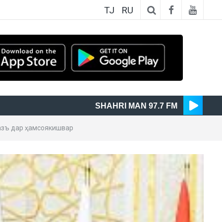
TJ
RU
SHAHRI MAN 97.7 FM
азъ дар ҳамсоякишвар