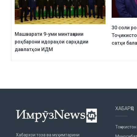
30 соли р
Машварати 9-уми минтақавии
Тоҷикисто
роҳбарони идораҳои сарҳадии
сатҳи бал
давлатҳои ИДМ
ХАБАРҲО
Тоҷикистон
Хабархои тоза ва муҳимтарини
Муносибат