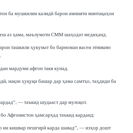
.
стон ба мушкилии калидӣ барои амнияти минтақаҳои
 пеш аз ҳама, маълумоти СММ шаҳодат медиҳанд.
барои ташкили ҳукумат бо барномаи васеи этникию
.
даи мардуми афғон такя кунад.
ӣ, нақзи ҳуқуқи башар дар ҳама самтҳо, таҳдиди ба
ардад”, — таъкид шудааст дар мулоқот.
 бо Афғонистон ҳамсарҳад таъкид карданд:
р ин кишвар пешгирӣ карда шавад”, — изҳор дошт