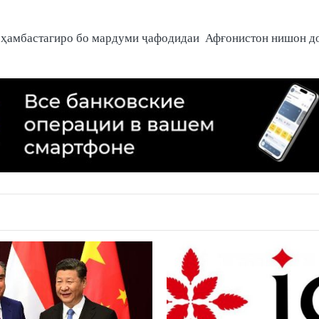
 ҳамбастагиро бо мардуми ҷафодидаи Афғонистон нишон д