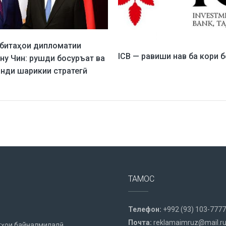
обитаҳои дипломатии
ICB — равиши нав ба кори 
ну Чин: рушди босуръат ва
анди шарикии стратегӣ
ТАМОС
Телефон:
+992 (93) 103-7777
Почта:
reklamaimruz@mail.r
ҳои байналмилалӣ