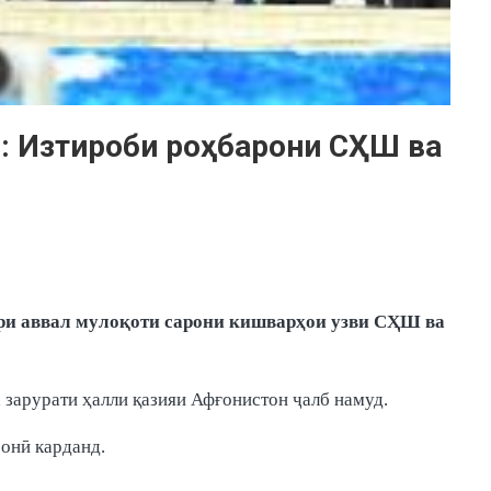
”: Изтироби роҳбарони СҲШ ва
ори аввал мулоқоти сарони кишварҳои узви СҲШ ва
 зарурати ҳалли қазияи Афғонистон ҷалб намуд.
онӣ карданд.