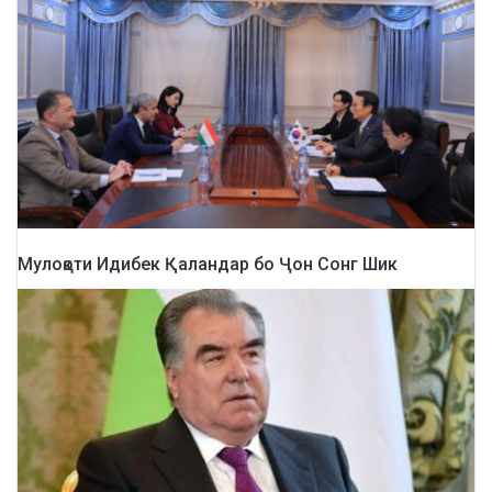
Мулоқоти Идибек Қаландар бо Ҷон Сонг Шик