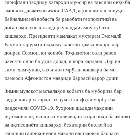
гирифтани таҳдиду хатарҳои муосир ва таъсири онҳо ба
амнияти давлатҳои аъзои СААД, афзоиши ташаннуҷи
байналмилалӣ вобаста ба рақобати геополитикӣ ва
дигар омилҳои халалдоркунандаи амну суботи
кишварҳо, Президенти мамлакат муҳтарам Эмомалӣ
Раҳмон зарурати таҳкиму тавсеаи ҳамкориҳоро дар
доираи Созмон, ки ҷониби Тоҷикистон соли равон
раёсати онро ба ӯҳда дорад, ишора карданд. Дар ин
зимн, ҳамчунин, вазъияти имрӯзаи кишвари ба мо
ҳамсояи Афғонистон мавриди баррасӣ қарор дошт.
Зимни мулоқот масъалаҳои вобаста ба мубориза бар
зидди дигар хатарҳо, аз ҷумла хавфҳои марбут ба
пандемияи COVID-19, бӯҳрони шадиди ҷаҳонии
иҷтимоию иқтисодӣ ва молиявӣ, таъсири онҳо ба амният
ва иқтисодиёти кишварҳо, бехатарии биологӣ ва
гардиши ғайриқонунии маводи нашъаовар баррасӣ