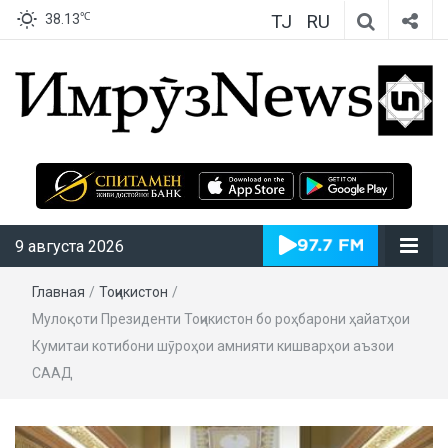
TJ
RU
℃
38.13
ИмрӯзNews
9 августа 2026
Главная
/
Тоҷикистон
/
Мулоқоти Президенти Тоҷикистон бо роҳбарони ҳайатҳои
Кумитаи котибони шӯроҳои амнияти кишварҳои аъзои
СААД