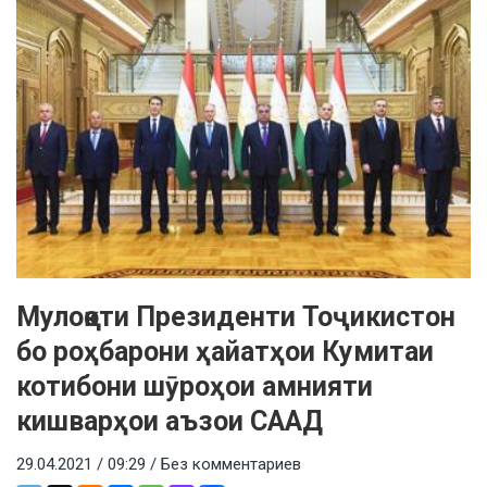
Мулоқоти Президенти Тоҷикистон
бо роҳбарони ҳайатҳои Кумитаи
котибони шӯроҳои амнияти
кишварҳои аъзои СААД
29.04.2021 / 09:29 /
Без комментариев