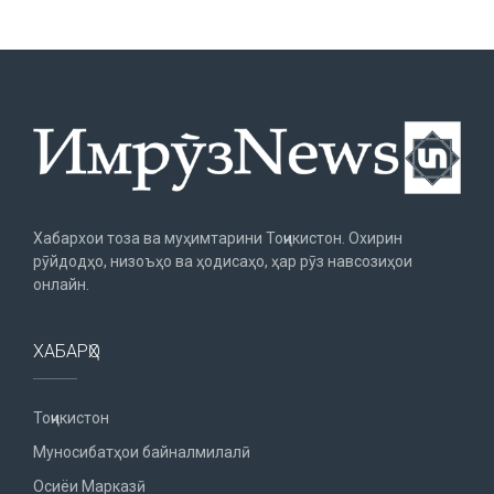
Хабархои тоза ва муҳимтарини Тоҷикистон. Охирин
рӯйдодҳо, низоъҳо ва ҳодисаҳо, ҳар рӯз навсозиҳои
онлайн.
ХАБАРҲО
Тоҷикистон
Муносибатҳои байналмилалӣ
Осиёи Марказӣ