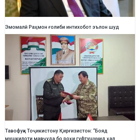
Эмомалӣ Раҳмон ғолиби интихобот эълон шуд
Тавофуқи Тоҷикистону Қирғизистон: “Бояд
мушкилоти мавҷуда бо роҳи гуфтушунид ҳал