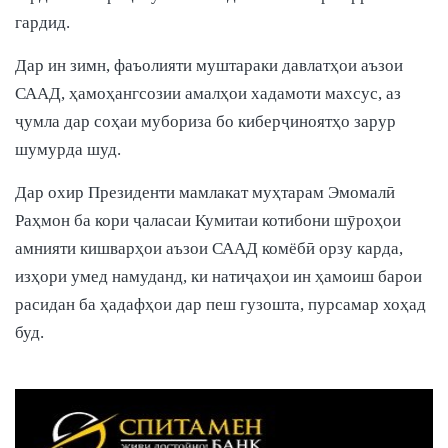
гардид.
Дар ин зимн, фаъолияти муштараки давлатҳои аъзои
СААД, ҳамоҳангсозии амалҳои хадамоти махсус, аз
ҷумла дар соҳаи мубориза бо киберҷиноятҳо зарур
шумурда шуд.
Дар охир Президенти мамлакат муҳтарам Эмомалӣ
Раҳмон ба кори ҷаласаи Кумитаи котибони шӯроҳои
амнияти кишварҳои аъзои СААД комёбӣ орзу карда,
изҳори умед намуданд, ки натиҷаҳои ин ҳамоиш барои
расидан ба ҳадафҳои дар пеш гузошта, пурсамар хоҳад
буд.