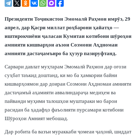
Президенти Тоҷикистон Эмомалӣ Раҳмон имрӯз, 29
апрел, дар Қасри миллат роҳбарони ҳайатҳо —
иштирокчиёни ҷаласаи Кумитаи котибони шӯроҳои
амнияти кишварҳои аъзои Созмони Аҳдномаи
амнияти дастаҷамъиро ба ҳузур пазируфтанд.
Сарвари давлат муҳтарам Эмомалӣ Раҳмон дар оғози
суҳбат таъкид доштанд, ки мо ба ҳамкории байни
кишварҳоямон дар доираи Созмони Аҳдномаи амнияти
дастаҷамъӣ аҳамияти аввалиндараҷа медиҳем ва
пайванди муҳими талошҳои муштараки мо барои
расидан ба ҳадафҳо фаъолияти пурсамари котибони
Шӯроҳои Амният мебошад.
Дар робита ба вазъи мураккаби ҷомеаи ҷаҳонӣ, шиддат