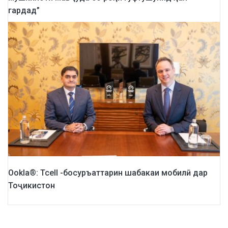
гардад”
Ookla®: Tcell -босуръаттарин шабакаи мобилӣ дар
Тоҷикистон