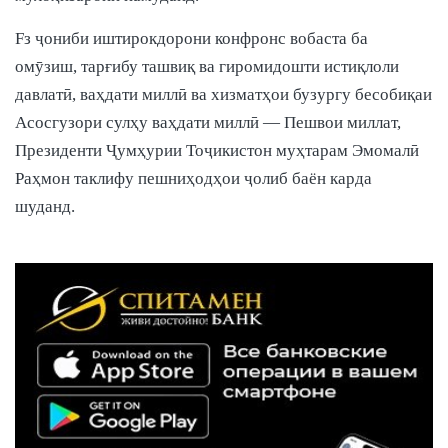
Fз ҷониби иштирокдорони конфронс вобаста ба
омӯзиш, тарғибу ташвиқ ва гиромидошти истиқлоли
давлатӣ, ваҳдати миллӣ ва хизматҳои бузургу бесобиқаи
Асосгузори сулҳу ваҳдати миллӣ — Пешвои миллат,
Президенти Ҷумҳурии Тоҷикистон муҳтарам Эмомалӣ
Раҳмон таклифу пешниҳодҳои ҷолиб баён карда
шуданд.