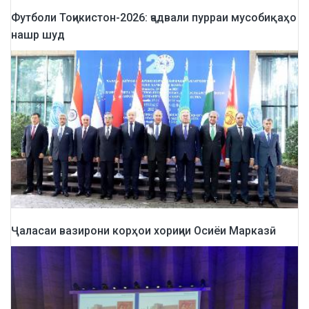
Футболи Тоҷикистон-2026: ҷадвали пурраи мусобиқаҳо
нашр шуд
Ҷаласаи вазирони корҳои хориҷии Осиёи Марказӣ