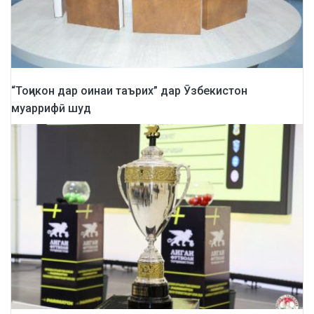
“Тоҷикон дар оинаи таърих” дар Ӯзбекистон
муаррифӣ шуд