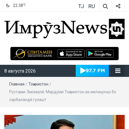
TJ
RU
℃
22.38
ИмрӯзNews
8 августа 2026
Главная
/
Тоҷикистон
/
Рустами Эмомалӣ: Мардуми Тоҷикистон аз имтиҳонҳо бо
сарбаландӣ гузашт