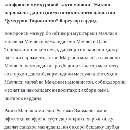
конфронси ҷумҳуриявӣ таҳти унвони “Нақши
парламент дар таҳкими истиқлолияти давлатии
Ҷумҳурии Тоҷикистон” баргузор гардид.
Конфронси мазкур бо ибтикори муштараки Маҷлиси
миллӣ ва Маҷлиси намояндагони Маҷлиси Олии
Тоҷикистон ташкил шуда, дар кори он раисони ҳарду
палатаи парламент, аъзои Маҷлиси миллӣ ва вакилони
Маҷлиси намояндагон, роҳбарони як қатор мақомоту
сохторҳои давлатӣ, кормандони масъули дастгоҳҳои
Маҷлиси миллӣ ва Маҷлиси намояндагон, собиқадорони
меҳнат ва намояндагони воситаҳои ахбори омма
иштирок карданд.
Раиси Маҷлиси миллии Рустами Эмомалӣ зимни
ифтитоҳи конфронс гуфт, дар таърихи ҳар як халқу
давлат санаҳое мавҷуданд, ки онҳоро бешакку шубҳа