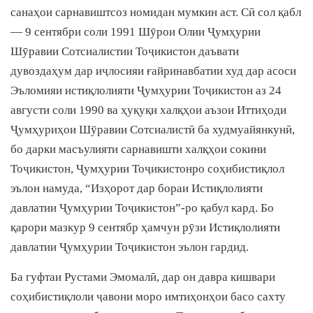
санаҳои сарнавиштсоз номидан мумкин аст. Сӣ сол қабл
— 9 сентябри соли 1991 Шӯрои Олии Ҷумҳурии
Шӯравии Сотсиалистии Тоҷикистон даъвати
дувоздаҳум дар иҷлосияи ғайринавбатии худ дар асоси
Эъломияи истиқлолияти Ҷумҳурии Тоҷикистон аз 24
августи соли 1990 ва ҳуқуқи халқҳои аъзои Иттиҳоди
Ҷумҳуриҳои Шӯравии Сотсиалистӣ ба худмуайянкунӣ,
бо дарки масъулияти сарнавишти халқҳои сокини
Тоҷикистон, Ҷумҳурии Тоҷикистонро соҳибистиқлол
эълон намуда, “Изҳорот дар бораи Истиқлолияти
давлатии Ҷумҳурии Тоҷикистон”-ро қабул кард. Бо
қарори мазкур 9 сентябр ҳамчун рӯзи Истиқлолияти
давлатии Ҷумҳурии Тоҷикистон эълон гардид.
Ба гуфтаи Рустами Эмомалӣ, дар он давра кишвари
соҳибистиқлоли ҷавони моро имтиҳонҳои басо сахту