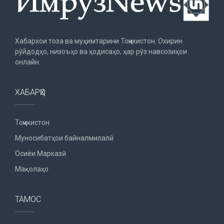
Хабархои тоза ва муҳимтарини Тоҷикистон. Охирин
рӯйдодҳо, низоъҳо ва ҳодисаҳо, ҳар рӯз навсозиҳои
онлайн.
ХАБАРҲО
Тоҷикистон
Муносибатҳои байналмилалӣ
Осиёи Марказӣ
Мақолаҳо
ТАМОС