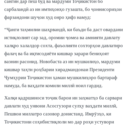
сангин дар пеш буд ва мардуми Тоҷикистон бо
сарбаландӣ аз ин имтиҳонҳо гузашта, бо ҷоннисориҳои
фарзандони шуҷои худ онро ҳифз намуд:
“Ҷанги таҳмилии шаҳрвандӣ, ки баъди ба даст овардани
истиқлолият сар зад, оромии ҷомеа ва амнияти давлату
халқро халалдор сохта, фаъолияти сохторҳои давлатиро
фалаҷ ва ба иқтисодиёти кишвар зарари бениҳоят
вазнин расонид. Новобаста аз ин мушкилиҳо, мардуми
кишвар таҳти роҳбарии хирадмандонаи Президенти
Ҷумҳурии Тоҷикистон ҳамаи мушкилиҳоро бартараф
намуда, ба ваҳдати комили миллӣ ноил гардид.
Халқи қадршиноси тоҷик барои ин заҳматҳо ба сарвари
давлати худ унвони Асосгузори сулҳу ваҳдати миллӣ,
Пешвои миллатро сазовор донистанд. Имрӯзҳо, ки
Тоҷикистони соҳибистиқлоли мо дар роҳи устувори