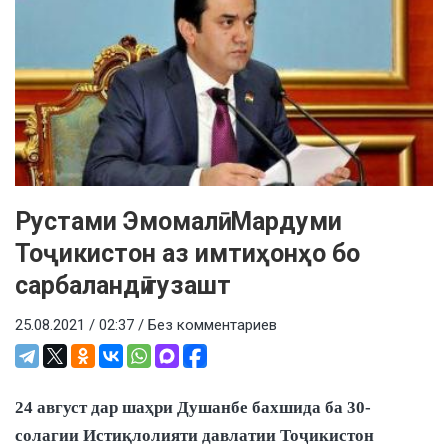
Рустами Эмомалӣ: Мардуми
Тоҷикистон аз имтиҳонҳо бо
сарбаландӣ гузашт
25.08.2021 / 02:37 /
Без комментариев
24 август дар шаҳри Душанбе бахшида ба 30-
солагии Истиқлолияти давлатии Тоҷикистон