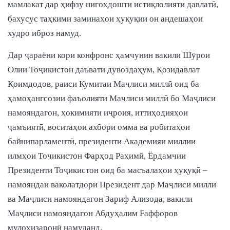
мамлакат дар ҳифзу нигоҳдошти истиқлолияти давлатӣ,
бахусус таҳкими заминаҳои ҳуқуқии он андешаҳои
худро иброз намуд.
Дар ҷараёни кори конфронс ҳамчунин вакили Шӯрои
Олии Тоҷикистон даъвати дувоздаҳум, Қозидавлат
Қоимдодов, раиси Кумитаи Маҷлиси миллӣ оид ба
ҳамоҳангсозии фаъолияти Маҷлиси миллӣ бо Маҷлиси
намояндагон, ҳокимияти иҷроия, иттиҳодияҳои
ҷамъиятӣ, воситаҳои ахбори омма ва робитаҳои
байнипарламентӣ, президенти Академияи миллии
илмҳои Тоҷикистон Фарҳод Раҳимӣ, Ёрдамчии
Президенти Тоҷикистон оид ба масъалаҳои ҳуқуқӣ –
намояндаи ваколатдори Президент дар Маҷлиси миллӣ
ва Маҷлиси намояндагон Зариф Ализода, вакили
Маҷлиси намояндагон Абдуҳалим Fаффоров
мулоҳизаронӣ намуданд.