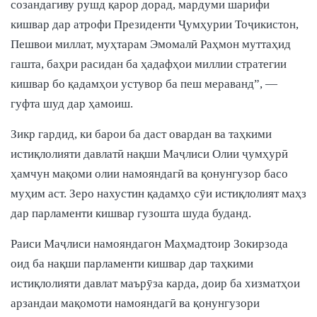
созандагиву рушд қарор дорад, мардуми шарифи
кишвар дар атрофи Президенти Ҷумҳурии Тоҷикистон,
Пешвои миллат, муҳтарам Эмомалӣ Раҳмон муттаҳид
гашта, баҳри расидан ба ҳадафҳои миллии стратегии
кишвар бо қадамҳои устувор ба пеш мераванд”, —
гуфта шуд дар ҳамоиш.
Зикр гардид, ки барои ба даст овардан ва таҳкими
истиқлолияти давлатӣ нақши Маҷлиси Олии ҷумҳурӣ
ҳамчун мақоми олии намояндагӣ ва қонунгузор басо
муҳим аст. Зеро нахустин қадамҳо сӯи истиқлолият маҳз
дар парламенти кишвар гузошта шуда буданд.
Раиси Маҷлиси намояндагон Маҳмадтоир Зокирзода
оид ба нақши парламенти кишвар дар таҳкими
истиқлолияти давлат маърӯза карда, доир ба хизматҳои
арзандаи мақомоти намояндагӣ ва қонунгузори