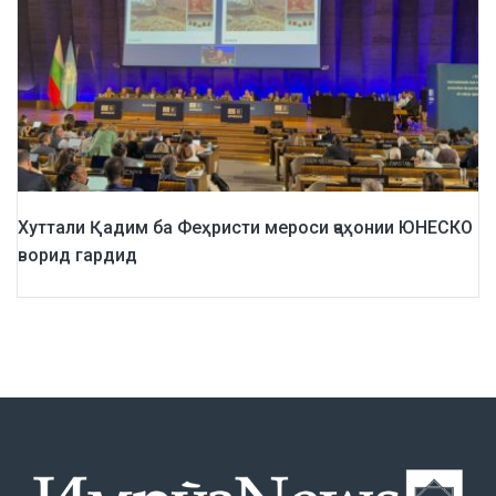
Хуттали Қадим ба Феҳристи мероси ҷаҳонии ЮНЕСКО
ворид гардид