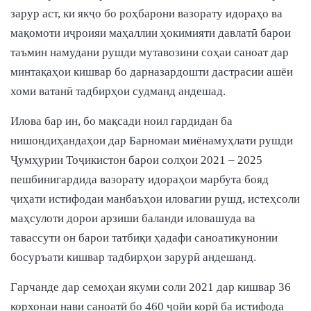
зарур аст, ки якҷо бо роҳбарони вазорату идораҳо ва
мақомоти иҷроияи маҳаллии ҳокимияти давлатӣ барои
таъмин намудани рушди мутавозини соҳаи саноат дар
минтақаҳои кишвар бо дарназардошти дастрасии ашёи
хоми ватанӣ тадбирҳои судманд андешад.
Илова бар ин, бо мақсади ноил гардидан ба
нишондиҳандаҳои дар Барномаи миёнамуҳлати рушди
Ҷумҳурии Тоҷикистон барои солҳои 2021 – 2025
пешбинигардида вазорату идораҳои марбута бояд
ҷиҳати истифодаи манбаъҳои иловагии рушд, истеҳсоли
маҳсулоти дорои арзиши баланди иловашуда ва
тавассути он барои татбиқи ҳадафи саноатикунонии
босуръати кишвар тадбирҳои зарурӣ андешанд.
Гарчанде дар семоҳаи якуми соли 2021 дар кишвар 36
корхонаи нави саноатӣ бо 460 ҷойи корӣ ба истифода