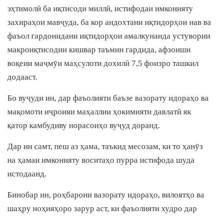
эҳтимолӣ ба иқтисоди миллӣ, истифодаи имконияту
захираҳои мавҷуда, ба кор андохтани иқтидорҳои нав ва
фаъол гардонидани иқтидорҳои амалкунанда устувории
макроиқтисодии кишвар таъмин гардида, афзоиши
воқеии маҷмӯи маҳсулоти дохилӣ 7,5 фоизро ташкил
додааст.
Бо вуҷуди ин, дар фаъолияти баъзе вазорату идораҳо ва
мақомоти иҷроияи маҳаллии ҳокимияти давлатӣ як
қатор камбудиву норасоиҳо вуҷуд доранд.
Дар ин самт, пеш аз ҳама, таъкид месозам, ки то ҳанӯз
на ҳамаи имконияту воситаҳо пурра истифода шуда
истодаанд.
Бинобар ин, роҳбарони вазорату идораҳо, вилоятҳо ва
шаҳру ноҳияҳоро зарур аст, ки фаъолияти худро дар