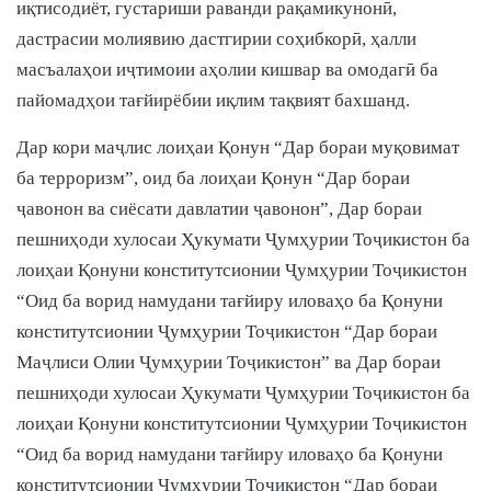
иқтисодиёт, густариши раванди рақамикунонӣ,
дастрасии молиявию дастгирии соҳибкорӣ, ҳалли
масъалаҳои иҷтимоии аҳолии кишвар ва омодагӣ ба
пайомадҳои тағйирёбии иқлим тақвият бахшанд.
Дар кори маҷлис лоиҳаи Қонун “Дар бораи муқовимат
ба терроризм”, оид ба лоиҳаи Қонун “Дар бораи
ҷавонон ва сиёсати давлатии ҷавонон”, Дар бораи
пешниҳоди хулосаи Ҳукумати Ҷумҳурии Тоҷикистон ба
лоиҳаи Қонуни конститутсионии Ҷумҳурии Тоҷикистон
“Оид ба ворид намудани тағйиру иловаҳо ба Қонуни
конститутсионии Ҷумҳурии Тоҷикистон “Дар бораи
Маҷлиси Олии Ҷумҳурии Тоҷикистон” ва Дар бораи
пешниҳоди хулосаи Ҳукумати Ҷумҳурии Тоҷикистон ба
лоиҳаи Қонуни конститутсионии Ҷумҳурии Тоҷикистон
“Оид ба ворид намудани тағйиру иловаҳо ба Қонуни
конститутсионии Ҷумҳурии Тоҷикистон “Дар бораи