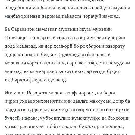
ояндабинии манбаъҳои воқеии андоз ва пайдо намудани
манбаъҳои нави даромад пайваста чораҷӯӣ намояд.
Ба Сарвазири мамлакат, муовини якум, муовини
Сарвазир – сарпарасти соҳа ва вазири молия супориш
дода мешавад, ки дар ҳамкорӣ бо роҳбарони вазорату
идораҳо ҷиҳати беҳтар гардонидани фаъолияти
молиявии корхонаҳои азим, сари вақт пардохт намудани
андозҳо ва кам кардани қарзи онҳо дар назди буҷет
тадбирҳои фаврӣ андешанд.
Инчунин, Вазорати молия вазифадор аст, ки барои
иҷрои уҳдадориҳои иҷтимоии давлат, махсусан, доир ба
пардохти пурраи музди меҳнати кормандони сохторҳои
буҷетӣ, нафақа, ҷубронпулию кумакпулиҳо ва беҳсозии
хизматрасониҳои тиббӣ чораҳои бетаъхир андешида,
нақшаи маблағгузории соҳаҳои иҷтимоиву иқтисодиро