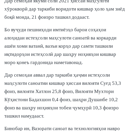
Дар семоҳаи якуми соли 2021 ҳиссаи маҳсулоти
хӯрокворӣ дар таркиби воридоти кишвар ҳоло ҳам зиёд
боқӣ монда, 21 фоизро ташкил додааст.
Бо вуҷуди пешниҳоди имтиёзҳо барои соҳаҳои
алоҳидаи истеҳсоли маҳсулоти саноатӣ ва коркарди
ашёи хоми ватанӣ, вазъи корҳо дар самти ташкили
иқтидорҳои истеҳсолӣ дар шаҳру ноҳияҳои кишвар
моро қонеъ гардонида наметавонад.
Дар семоҳаи аввал дар таркиби ҳаҷми истеҳсоли
маҳсулоти саноатии кишвар ҳиссаи вилояти Суғд 53,3
фоиз, вилояти Хатлон 25,8 фоиз, Вилояти Мухтори
Кӯҳистони Бадахшон 0,4 фоиз, шаҳри Душанбе 10,2
фоиз ва шаҳру ноҳияҳои тобеи ҷумҳурӣ 10,3 фоизро
ташкил намудааст.
Бинобар ин, Вазорати саноат ва технологияҳои навро