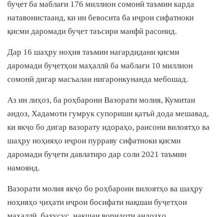
буҷет ба маблағи 176 миллион сомонӣ таъмин карда
натавонистаанд, ки ин бевосита ба иҷрои сифатноки
қисми даромади буҷет таъсири манфӣ расонид.
Дар 16 шаҳру ноҳия таъмин нагардидани қисми
даромади буҷетҳои маҳаллӣ ба маблағи 10 миллион
сомонӣ дигар масъалаи нигаронкунанда мебошад.
Аз ин лиҳоз, ба роҳбарони Вазорати молия, Кумитаи
андоз, Хадамоти гумрук супориши қатъӣ дода мешавад,
ки якҷо бо дигар вазорату идораҳо, раисони вилоятҳо ва
шаҳру ноҳияҳо иҷрои пурраву сифатноки қисми
даромади буҷети давлатиро дар соли 2021 таъмин
намоянд.
Вазорати молия якҷо бо роҳбарони вилоятҳо ва шаҳру
ноҳияҳо ҷиҳати иҷрои босифати нақшаи буҷетҳои
маҳаллӣ, бахусус, нақшаи воридоти андозҳо,