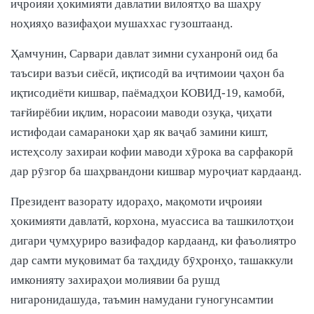
иҷроияи ҳокимияти давлатии вилоятҳо ва шаҳру
ноҳияҳо вазифаҳои мушаххас гузоштаанд.
Ҳамчунин, Сарвари давлат зимни суханронӣ оид ба
таъсири вазъи сиёсӣ, иқтисодӣ ва иҷтимоии ҷаҳон ба
иқтисодиёти кишвар, паёмадҳои КОВИД-19, камобӣ,
тағйирёбии иқлим, норасоии маводи озуқа, ҷиҳати
истифодаи самараноки ҳар як ваҷаб замини кишт,
истеҳсолу захираи кофии маводи хӯрока ва сарфакорӣ
дар рӯзгор ба шаҳрвандони кишвар муроҷиат кардаанд.
Президент вазорату идораҳо, мақомоти иҷроияи
ҳокимияти давлатӣ, корхона, муассиса ва ташкилотҳои
дигари ҷумҳуриро вазифадор кардаанд, ки фаъолиятро
дар самти муқовимат ба таҳдиду бӯҳронҳо, ташаккули
имконияту захираҳои молиявии ба рушд
нигаронидашуда, таъмин намудани гуногунсамтии