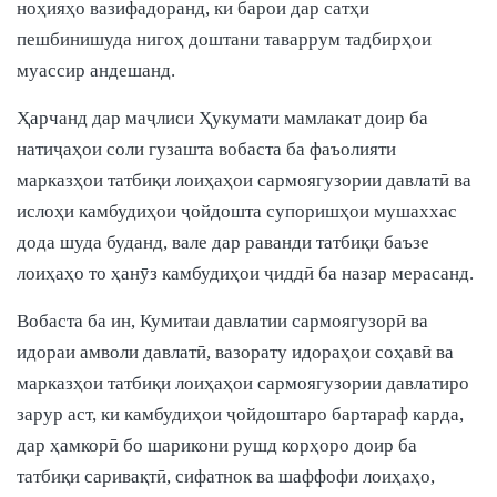
ноҳияҳо вазифадоранд, ки барои дар сатҳи
пешбинишуда нигоҳ доштани таваррум тадбирҳои
муассир андешанд.
Ҳарчанд дар маҷлиси Ҳукумати мамлакат доир ба
натиҷаҳои соли гузашта вобаста ба фаъолияти
марказҳои татбиқи лоиҳаҳои сармоягузории давлатӣ ва
ислоҳи камбудиҳои ҷойдошта супоришҳои мушаххас
дода шуда буданд, вале дар раванди татбиқи баъзе
лоиҳаҳо то ҳанӯз камбудиҳои ҷиддӣ ба назар мерасанд.
Вобаста ба ин, Кумитаи давлатии сармоягузорӣ ва
идораи амволи давлатӣ, вазорату идораҳои соҳавӣ ва
марказҳои татбиқи лоиҳаҳои сармоягузории давлатиро
зарур аст, ки камбудиҳои ҷойдоштаро бартараф карда,
дар ҳамкорӣ бо шарикони рушд корҳоро доир ба
татбиқи саривақтӣ, сифатнок ва шаффофи лоиҳаҳо,