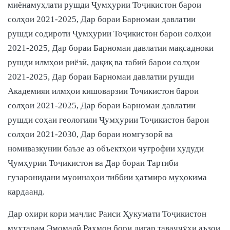
миёнамуҳлати рушди Ҷумҳурии Тоҷикистон барои
солҳои 2021-2025, Дар бораи Барномаи давлатии
рушди содироти Ҷумҳурии Тоҷикистон барои солҳои
2021-2025, Дар бораи Барномаи давлатии мақсадноки
рушди илмҳои риёзӣ, дақиқ ва табиӣ барои солҳои
2021-2025, Дар бораи Барномаи давлатии рушди
Академияи илмҳои кишоварзии Тоҷикистон барои
солҳои 2021-2025, Дар бораи Барномаи давлатии
рушди соҳаи геологияи Ҷумҳурии Тоҷикистон барои
солҳои 2021-2030, Дар бораи номгузорӣ ва
номивазкунии баъзе аз объектҳои ҷуғрофии ҳудуди
Ҷумҳурии Тоҷикистон ва Дар бораи Тартиби
гузаронидани муоинаҳои тиббии ҳатмиро муҳокима
кардаанд.
Дар охири кори маҷлис Раиси Ҳукумати Тоҷикистон
муҳтарам Эмомалӣ Раҳмон бори дигар таваҷҷӯҳи аъзои