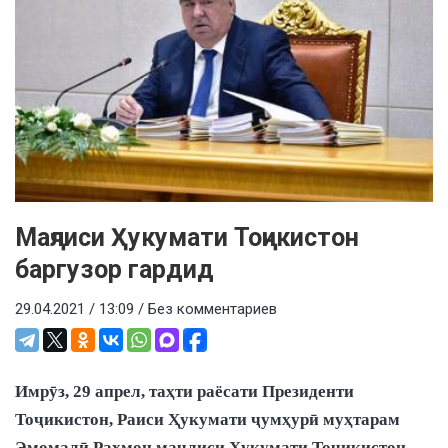
Маҷлиси Ҳукумати Тоҷикистон
баргузор гардид
29.04.2021 / 13:09 /
Без комментариев
Имрӯз, 29 апрел, таҳти раёсати Президенти
Тоҷикистон, Раиси Ҳукумати ҷумҳурӣ муҳтарам
Эмомалӣ Раҳмон маҷлиси Ҳукумати Тоҷикистон