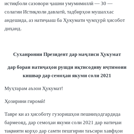
истиқболи сазовори ҷашни умумимиллӣ — 30 —
солагии Истиқлоли давлатӣ, тадбирҳои мушаххас
андешида, аз натиҷааш ба Ҳукумати ҷумҳурӣ ҳисобот
диҳанд.
Суханронии Президент дар маҷлиси Ҳукумат
дар бораи натиҷаҳои рушди иқтисодиву иҷтимоии
кишвар дар семоҳаи якуми соли 2021
Муҳтарам аъзои Ҳукумат!
Ҳозирини гиромӣ!
Тавре ки аз ҳисоботу гузоришҳои пешниҳодгардида
бармеояд, дар семоҳаи якуми соли 2021 дар натиҷаи
тақвияти корҳо дар самти пешгирии таъсири хавфҳои