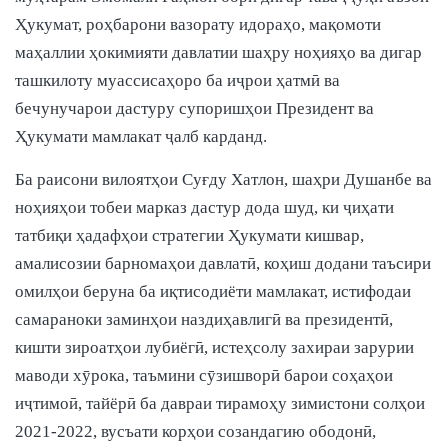
Ҳукумат, роҳбарони вазорату идораҳо, мақомоти
маҳаллии ҳокимияти давлатии шаҳру ноҳияҳо ва дигар
ташкилоту муассисаҳоро ба иҷрои ҳатмӣ ва
бечунучарои дастуру супоришҳои Президент ва
Ҳукумати мамлакат ҷалб карданд.
Ба раисони вилоятҳои Суғду Хатлон, шаҳри Душанбе ва
ноҳияҳои тобеи марказ дастур дода шуд, ки ҷиҳати
татбиқи ҳадафҳои стратегии Ҳукумати кишвар,
амалисозии барномаҳои давлатӣ, коҳиш додани таъсири
омилҳои беруна ба иқтисодиёти мамлакат, истифодаи
самараноки заминҳои наздиҳавлигӣ ва президентӣ,
кишти зироатҳои лубиёгӣ, истеҳсолу захираи зарурии
маводи хӯрока, таъмини сӯзишворӣ барои соҳаҳои
иҷтимоӣ, тайёрӣ ба давраи тирамоҳу зимистони солҳои
2021-2022, вусъати корҳои созандагию ободонӣ,