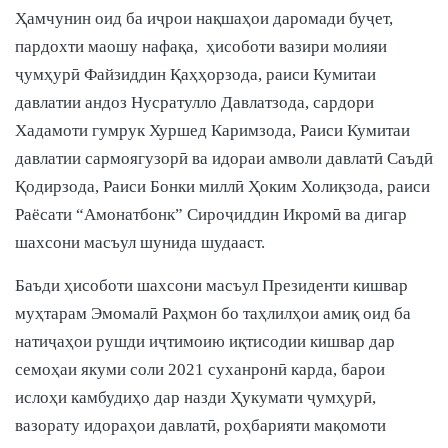
Ҳамчунин оид ба иҷрои нақшаҳои даромади буҷет,
пардохти маошу нафақа, ҳисоботи вазири молияи
ҷумҳурӣ Файзиддин Қаҳҳорзода, раиси Кумитаи
давлатии андоз Нусратулло Давлатзода, сардори
Хадамоти гумрук Хуршед Каримзода, Раиси Кумитаи
давлатии сармоягузорӣ ва идораи амволи давлатӣ Саъдӣ
Қодирзода, Раиси Бонки миллӣ Ҳоким Холиқзода, раиси
Раёсати “Амонатбонк” Сироҷиддин Икромӣ ва дигар
шахсони масъул шунида шудааст.
Баъди ҳисоботи шахсони масъул Президенти кишвар
муҳтарам Эмомалӣ Раҳмон бо таҳлилҳои амиқ оид ба
натиҷаҳои рушди иҷтимоию иқтисодии кишвар дар
семоҳаи якуми соли 2021 суханронӣ карда, барои
ислоҳи камбудиҳо дар назди Ҳукумати ҷумҳурӣ,
вазорату идораҳои давлатӣ, роҳбарияти мақомоти