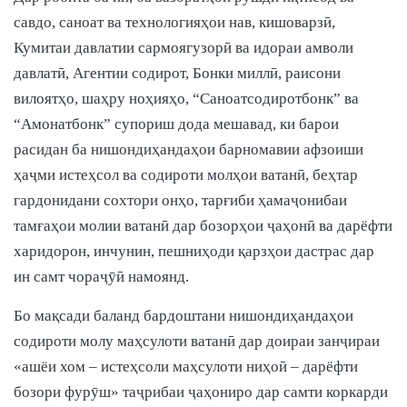
савдо, саноат ва технологияҳои нав, кишоварзӣ,
Кумитаи давлатии сармоягузорӣ ва идораи амволи
давлатӣ, Агентии содирот, Бонки миллӣ, раисони
вилоятҳо, шаҳру ноҳияҳо, “Саноатсодиротбонк” ва
“Амонатбонк” супориш дода мешавад, ки барои
расидан ба нишондиҳандаҳои барномавии афзоиши
ҳаҷми истеҳсол ва содироти молҳои ватанӣ, беҳтар
гардонидани сохтори онҳо, тарғиби ҳамаҷонибаи
тамғаҳои молии ватанӣ дар бозорҳои ҷаҳонӣ ва дарёфти
харидорон, инчунин, пешниҳоди қарзҳои дастрас дар
ин самт чораҷӯӣ намоянд.
Бо мақсади баланд бардоштани нишондиҳандаҳои
содироти молу маҳсулоти ватанӣ дар доираи занҷираи
«ашёи хом – истеҳсоли маҳсулоти ниҳоӣ – дарёфти
бозори фурӯш» таҷрибаи ҷаҳониро дар самти коркарди