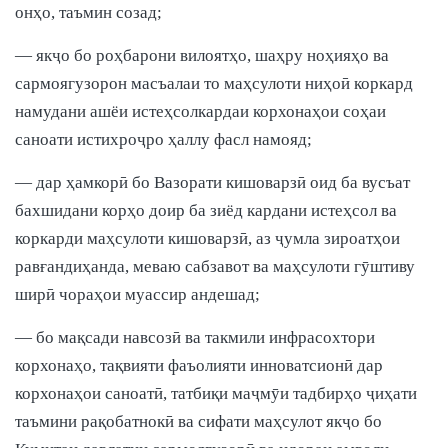
онҳо, таъмин созад;
— якҷо бо роҳбарони вилоятҳо, шаҳру ноҳияҳо ва
сармоягузорон масъалаи то маҳсулоти ниҳоӣ коркард
намудани ашёи истеҳсолкардаи корхонаҳои соҳаи
саноати истихроҷро ҳаллу фасл намояд;
— дар ҳамкорӣ бо Вазорати кишоварзӣ оид ба вусъат
бахшидани корҳо доир ба зиёд кардани истеҳсол ва
коркарди маҳсулоти кишоварзӣ, аз ҷумла зироатҳои
равғандиҳанда, меваю сабзавот ва маҳсулоти гӯштиву
ширӣ чораҳои муассир андешад;
— бо мақсади навсозӣ ва такмили инфрасохтори
корхонаҳо, тақвияти фаъолияти инноватсионӣ дар
корхонаҳои саноатӣ, татбиқи маҷмӯи тадбирҳо ҷиҳати
таъмини рақобатнокӣ ва сифати маҳсулот якҷо бо