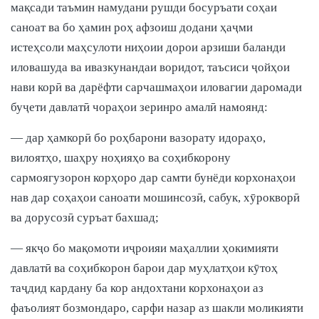
мақсади таъмин намудани рушди босуръати соҳаи
саноат ва бо ҳамин роҳ афзоиш додани ҳаҷми
истеҳсоли маҳсулоти ниҳоии дорои арзиши баланди
иловашуда ва ивазкунандаи воридот, таъсиси ҷойҳои
нави корӣ ва дарёфти сарчашмаҳои иловагии даромади
буҷети давлатӣ чораҳои зеринро амалӣ намоянд:
— дар ҳамкорӣ бо роҳбарони вазорату идораҳо,
вилоятҳо, шаҳру ноҳияҳо ва соҳибкорону
сармоягузорон корҳоро дар самти бунёди корхонаҳои
нав дар соҳаҳои саноати мошинсозӣ, сабук, хӯрокворӣ
ва дорусозӣ суръат бахшад;
— якҷо бо мақомоти иҷроияи маҳаллии ҳокимияти
давлатӣ ва соҳибкорон барои дар муҳлатҳои кӯтоҳ
таҷдид кардану ба кор андохтани корхонаҳои аз
фаъолият бозмондаро, сарфи назар аз шакли моликияти