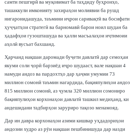
самти пешгирӣ ва муқовимат ба таҳдиду буҳронҳо,
ташаккули имконияту захираҳои молиявии ба рушд
нигаронидашуда, таъмини иҷрои саривақтӣ ва босифати
ҳуҷҷатҳои стратегӣ ва барномавӣ барои ноил шудан ба
ҳадафҳои гузошташуда ва ҳалли масъалаҳои иҷтимоии
аҳолӣ вусъат бахшанд.
Ҳарчанд нақшаи даромади буҷети давлатӣ дар семоҳаи
якуми соли ҷорӣ барзиёд иҷро шудааст, вале нақшаи 4
намуди андоз ва пардохтҳо дар ҳаҷми умумии 73
миллион сомонӣ таъмин нагардида, бақияпулиҳои андоз
815 миллион сомонӣ, аз ҷумла 320 миллион сомониро
бақияпулиҳои корхонаҳои давлатӣ ташкил медиҳанд, ки
андешидани тадбирҳои заруриро тақозо менамояд.
Дар ин давра корхонаҳои азими кишвар уҳдадориҳои
андозии худро аз рӯи нақшаи пешбинишуда дар назди