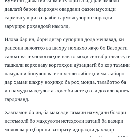
Кумитаи давлатии сармоягузорӣ ва идораи амволи
давлатӣ барои фароҳам овардани фазои мусоиди
сармоягузорӣ ва ҷалби сармоягузорон чораҳои
заруриро роҳандозӣ намояд.
Илова бар ин, бори дигар супориш дода мешавад, ки
раисони вилоятҳо ва шаҳру ноҳияҳо якҷо бо Вазорати
саноат ва технологияҳои нав то моҳи сентябр тавассути
ташкили корхонаву коргоҳҳои дӯзандагӣ бо кор таъмин
намудани бонувон ва истеҳсоли либосҳои мактабиро
дар ҳамаи шаҳру ноҳияҳо ба роҳ монда, талаботро ба
ин намуди маҳсулот аз ҳисоби истеҳсоли дохилӣ қонеъ
гардонанд.
Ҳамзамон бо ин, ба мақсади таъмин намудани бозори
истеъмолӣ бо маҳсулоти истеҳсоли ватанӣ ба вазири
молия ва роҳбарони вазорату идораҳои дахлдор