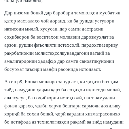
чораҷӯӣ намоянд.
Дар низоми бонкӣ дар баробари тамоюлҳои мусбат як
қатор масъалаҳо ҷой доранд, ки ба рушди устувори
иқтисоди миллӣ, хусусан, дар самти дастрасии
соҳибкорон ба воситаҳои молиявии дарозмуҳлат ва
арзон, рушди фаъолияти истеҳсолӣ, пардохтпазириву
рақобатнокии молистеҳсолкунандагони ватанӣ ва
амалигардонии ҳадафҳо дар самти саноатикунонии
босуръат таъсири манфӣ расонида истодааст.
Аз ин рӯ, Бонки миллиро зарур аст, ки ҷиҳати боз ҳам
зиёд намудани ҳаҷми қарз ба соҳаҳои иқтисоди миллӣ,
алалхусус, ба соҳибкории истеҳсолӣ, паст намудани
фоизи қарзҳо, ҷалби ҳарчи бештари сармояи дохиливу
хориҷӣ ба соҳаи бонкӣ, ҷорӣ кардани хизматрасониҳо
бо истифода аз технологияҳои рақамӣ ва зиёд намудани