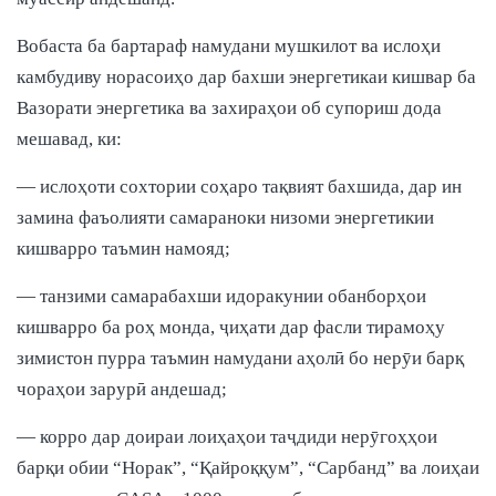
Вобаста ба бартараф намудани мушкилот ва ислоҳи
камбудиву норасоиҳо дар бахши энергетикаи кишвар ба
Вазорати энергетика ва захираҳои об супориш дода
мешавад, ки:
— ислоҳоти сохтории соҳаро тақвият бахшида, дар ин
замина фаъолияти самараноки низоми энергетикии
кишварро таъмин намояд;
— танзими самарабахши идоракунии обанборҳои
кишварро ба роҳ монда, ҷиҳати дар фасли тирамоҳу
зимистон пурра таъмин намудани аҳолӣ бо нерӯи барқ
чораҳои зарурӣ андешад;
— корро дар доираи лоиҳаҳои таҷдиди нерӯгоҳҳои
барқи обии “Норак”, “Қайроққум”, “Сарбанд” ва лоиҳаи