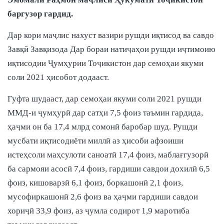
баргузор гардид.
Дар кори маҷлис нахуст вазири рушди иқтисод ва савдо
Завқӣ Завқизода Дар бораи натиҷаҳои рушди иҷтимоию
иқтисодии Ҷумҳурии Тоҷикистон дар семоҳаи якуми
соли 2021 ҳисобот додааст.
Гуфта шудааст, дар семоҳаи якуми соли 2021 рушди
ММД-и ҷумҳурӣ дар сатҳи 7,5 фоиз таъмин гардида,
ҳаҷми он ба 17,4 млрд сомонӣ баробар шуд. Рушди
мусбати иқтисодиёти миллӣ аз ҳисоби афзоиши
истеҳсоли маҳсулоти саноатӣ 17,4 фоиз, маблағгузорӣ
ба сармояи асосӣ 7,4 фоиз, гардиши савдои дохилӣ 6,5
фоиз, кишоварзӣ 6,1 фоиз, боркашонӣ 2,1 фоиз,
мусофиркашонӣ 2,6 фоиз ва ҳаҷми гардиши савдои
хориҷӣ 33,9 фоиз, аз ҷумла содирот 1,9 маротиба