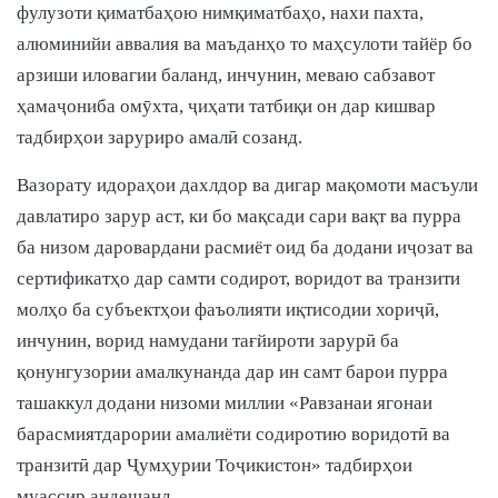
фулузоти қиматбаҳою нимқиматбаҳо, нахи пахта,
алюминийи аввалия ва маъданҳо то маҳсулоти тайёр бо
арзиши иловагии баланд, инчунин, меваю сабзавот
ҳамаҷониба омӯхта, ҷиҳати татбиқи он дар кишвар
тадбирҳои заруриро амалӣ созанд.
Вазорату идораҳои дахлдор ва дигар мақомоти масъули
давлатиро зарур аст, ки бо мақсади сари вақт ва пурра
ба низом даровардани расмиёт оид ба додани иҷозат ва
сертификатҳо дар самти содирот, воридот ва транзити
молҳо ба субъектҳои фаъолияти иқтисодии хориҷӣ,
инчунин, ворид намудани тағйироти зарурӣ ба
қонунгузории амалкунанда дар ин самт барои пурра
ташаккул додани низоми миллии «Равзанаи ягонаи
барасмиятдарории амалиёти содиротию воридотӣ ва
транзитӣ дар Ҷумҳурии Тоҷикистон» тадбирҳои
муассир андешанд.