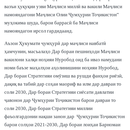
вазъи ҳуқуқии узви Маҷлиси миллӣ ва вакили Маҷлиси
намояндагони Маҷлиси Олии Ҷумҳурии Тоҷикистон”
муҳокима шуда, барои баррасӣ ба Маҷлиси
намояндагон ирсол гардидаанд.
Аъзои Ҳукумати ҷумҳурӣ дар маҷлиси навбатӣ
ҳамчунин, масъалаҳо Дар бораи пешниҳоди Маҷлиси
вакилони халқи ноҳияи Нуробод оид ба иваз намудани
номи баъзе маҳалҳои аҳолинишини ноҳияи Нуробод,
Дар бораи Стратегияи омӯзиш ва рушди фанҳои риёзӣ,
дақиқ ва табиӣ дар соҳаи маориф ва илм дар давраи то
соли 2030, Дар бораи Стратегияи сиёсати давлатии
ҷавонон дар Ҷумҳурии Тоҷикистон барои давраи то
соли 2030, Дар бораи Стратегияи миллии
фаъолгардонии нақши занон дар Ҷумҳурии Тоҷикистон
барои солҳои 2021-2030, Дар бораи лоиҳаи Барномаи