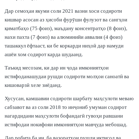
Дар семоҳаи якуми соли 2021 вазни хоси содироти
кишвар асосан аз ҳисоби фурӯши фулузот ва сангҳои
қиматбаҳо (75 фоиз), маъдану консентратҳо (8 фоиз),
нахи пахта (7 фоиз) ва алюминийи аввалия (4 фоиз)
ташаккул ёфтааст, ки бе коркарди ниҳоӣ дар намуди
ашёи хом содирот карда шудаанд.
Таъкид месозам, ки дар ин ҷода имкониятҳои
истифоданашудаи рушди содироти молҳои саноатӣ ва
кишоварзӣ хеле зиёданд.
Хусусан, камшавии содироти шарбату маҳсулоти меваю
сабзавот ва аз соли 2018 то инҷониб умуман содирот
нагардидани маҳсулоти бофандагӣ гувоҳи равшани
истифодаи нокифояи имкониятҳои мавҷуда мебошад.
Дар робита ба ин, ба вазоратҳои рушди иқтисод ва