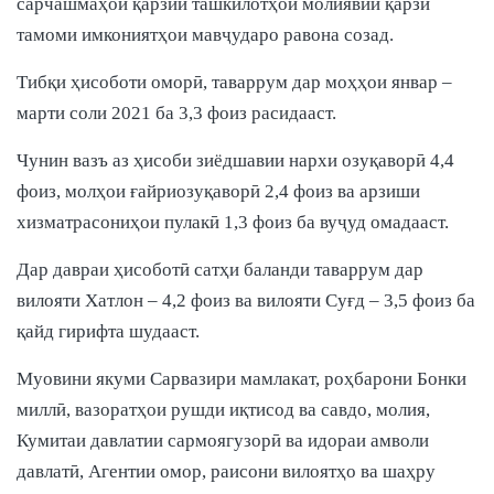
сарчашмаҳои қарзии ташкилотҳои молиявии қарзӣ
тамоми имкониятҳои мавҷударо равона созад.
Тибқи ҳисоботи оморӣ, таваррум дар моҳҳои январ –
марти соли 2021 ба 3,3 фоиз расидааст.
Чунин вазъ аз ҳисоби зиёдшавии нархи озуқаворӣ 4,4
фоиз, молҳои ғайриозуқаворӣ 2,4 фоиз ва арзиши
хизматрасониҳои пулакӣ 1,3 фоиз ба вуҷуд омадааст.
Дар давраи ҳисоботӣ сатҳи баланди таваррум дар
вилояти Хатлон – 4,2 фоиз ва вилояти Суғд – 3,5 фоиз ба
қайд гирифта шудааст.
Муовини якуми Сарвазири мамлакат, роҳбарони Бонки
миллӣ, вазоратҳои рушди иқтисод ва савдо, молия,
Кумитаи давлатии сармоягузорӣ ва идораи амволи
давлатӣ, Агентии омор, раисони вилоятҳо ва шаҳру