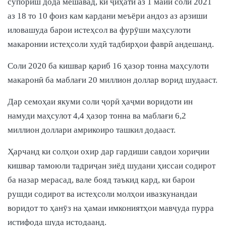
супориш дода мешавад, ки ҷиҳати аз 1 майи соли 2021
аз 18 то 10 фоиз кам кардани меъёри андоз аз арзиши
иловашуда барои истеҳсол ва фурӯши маҳсулоти
макаронии истеҳсоли худӣ тадбирҳои фаврӣ андешанд.
Соли 2020 ба кишвар қариб 16 ҳазор тонна маҳсулоти
макаронӣ ба маблағи 20 миллион доллар ворид шудааст.
Дар семоҳаи якуми соли ҷорӣ ҳаҷми воридоти ин
намуди маҳсулот 4,4 ҳазор тонна ва маблағи 6,2
миллион доллари амрикоиро ташкил додааст.
Ҳарчанд ки солҳои охир дар гардиши савдои хориҷии
кишвар тамоюли тадриҷан зиёд шудани ҳиссаи содирот
ба назар мерасад, вале бояд таъкид кард, ки барои
рушди содирот ва истеҳсоли молҳои ивазкунандаи
воридот то ҳанӯз на ҳамаи имкониятҳои мавҷуда пурра
истифода шуда истодаанд.