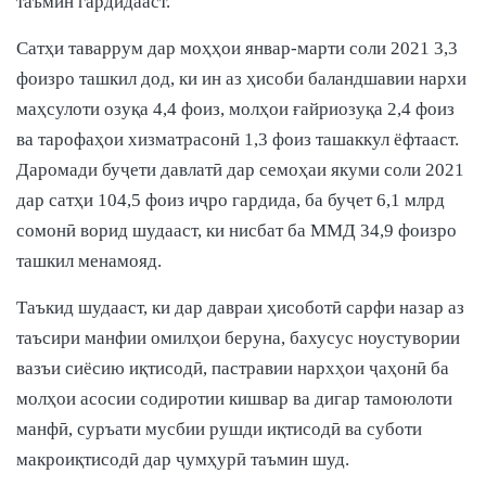
таъмин гардидааст.
Сатҳи таваррум дар моҳҳои январ-марти соли 2021 3,3
фоизро ташкил дод, ки ин аз ҳисоби баландшавии нархи
маҳсулоти озуқа 4,4 фоиз, молҳои ғайриозуқа 2,4 фоиз
ва тарофаҳои хизматрасонӣ 1,3 фоиз ташаккул ёфтааст.
Даромади буҷети давлатӣ дар семоҳаи якуми соли 2021
дар сатҳи 104,5 фоиз иҷро гардида, ба буҷет 6,1 млрд
сомонӣ ворид шудааст, ки нисбат ба ММД 34,9 фоизро
ташкил менамояд.
Таъкид шудааст, ки дар давраи ҳисоботӣ сарфи назар аз
таъсири манфии омилҳои беруна, бахусус ноустувории
вазъи сиёсию иқтисодӣ, пастравии нархҳои ҷаҳонӣ ба
молҳои асосии содиротии кишвар ва дигар тамоюлоти
манфӣ, суръати мусбии рушди иқтисодӣ ва суботи
макроиқтисодӣ дар ҷумҳурӣ таъмин шуд.