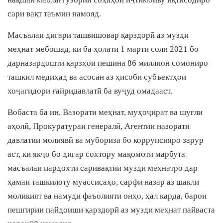
сари вақт таъмин намояд.
Масъалаи дигари ташвишовар қарздорӣ аз музди
меҳнат мебошад, ки ба ҳолати 1 марти соли 2021 бо
дарназардошти қарзҳои пешина 86 миллион сомониро
ташкил медиҳад ва асосан аз ҳисоби субъектҳои
хоҷагидори ғайридавлатӣ ба вуҷуд омадааст.
Вобаста ба ин, Вазорати меҳнат, муҳоҷират ва шуғли
аҳолӣ, Прокуратураи генералӣ, Агентии назорати
давлатии молиявӣ ва мубориза бо коррупсияро зарур
аст, ки якҷо бо дигар сохтору мақомоти марбута
масъалаи пардохти саривақтии музди меҳнатро дар
ҳамаи ташкилоту муассисаҳо, сарфи назар аз шакли
моликият ва намуди фаъолияти онҳо, ҳал карда, барои
пешгирии пайдоиши қарздорӣ аз музди меҳнат пайваста