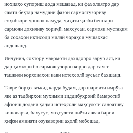
ноҳияҳо супориш дода мешавад, ки фаъолиятро дар
самти беҳтар намудани фазои сармоягузориву
соҳибкорӣ ҷоннок намуда, ҷиҳати ҷалби бештари
сармояи дохиливу хориҷӣ, махсусан, сармояи мустақим
ба соҳаҳои иқтисоди миллӣ чораҳои мушаххас
андешанд.
Инчунин, сохтору мақомоти дахлдорро зарур аст, ки
дар ҳамкорӣ бо сармоягузорон корро дар самти
ташкили корхонаҳои нави истеҳсолӣ вусъат бахшанд.
Тавре борҳо таъкид карда будам, дар шароити имрӯза
яке аз тадбирҳои муҳимми зиддибуҳронӣ бамаротиб
афзоиш додани ҳаҷми истеҳсоли маҳсулоти саноативу
кишоварзӣ, бахусус, маҳсулоти ниёзи аввал барои
ҳифзи амнияти озуқавории аҳолӣ мебошад.