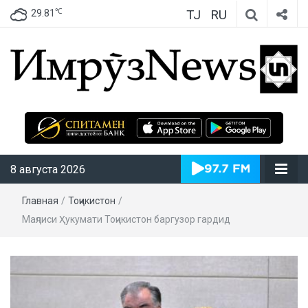
TJ
RU
℃
29.81
ИмрӯзNews
8 августа 2026
Главная
/
Тоҷикистон
/
Маҷлиси Ҳукумати Тоҷикистон баргузор гардид