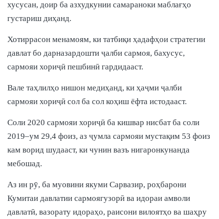
хусусан, доир ба азхудкунии самараноки маблағҳо
густариш диҳанд.
Хотиррасон менамоям, ки татбиқи ҳадафҳои стратегии
давлат бо дарназардошти ҷалби сармоя, бахусус,
сармояи хориҷӣ пешбинӣ гардидааст.
Вале таҳлилҳо нишон медиҳанд, ки ҳаҷми ҷалби
сармояи хориҷӣ сол ба сол коҳиш ёфта истодааст.
Соли 2020 сармояи хориҷӣ ба кишвар нисбат ба соли
2019–ум 29,4 фоиз, аз ҷумла сармояи мустақим 53 фоиз
кам ворид шудааст, ки чунин вазъ нигаронкунанда
мебошад.
Аз ин рӯ, ба муовини якуми Сарвазир, роҳбарони
Кумитаи давлатии сармоягузорӣ ва идораи амволи
давлатӣ, вазорату идораҳо, раисони вилоятҳо ва шаҳру