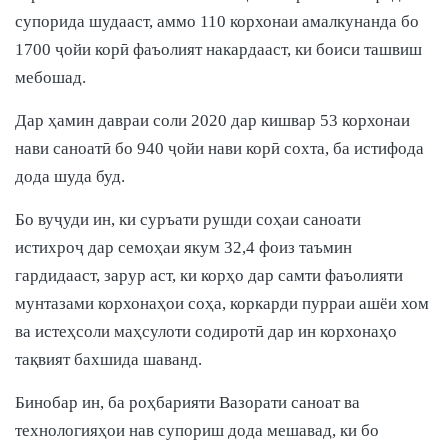
супорида шудааст, аммо 110 корхонаи амалкунанда бо
1700 ҷойи корӣ фаъолият накардааст, ки боиси ташвиш
мебошад.
Дар ҳамин давраи соли 2020 дар кишвар 53 корхонаи
нави саноатӣ бо 940 ҷойи нави корӣ сохта, ба истифода
дода шуда буд.
Бо вуҷуди ин, ки суръати рушди соҳаи саноати
истихроҷ дар семоҳаи якум 32,4 фоиз таъмин
гардидааст, зарур аст, ки корҳо дар самти фаъолияти
мунтазами корхонаҳои соҳа, коркарди пурраи ашёи хом
ва истеҳсоли маҳсулоти содиротӣ дар ин корхонаҳо
тақвият бахшида шаванд.
Бинобар ин, ба роҳбарияти Вазорати саноат ва
технологияҳои нав супориш дода мешавад, ки бо