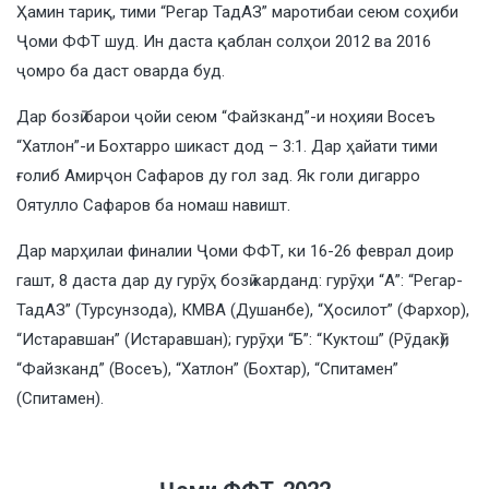
Ҳамин тариқ, тими “Регар ТадАЗ” маротибаи сеюм соҳиби
Ҷоми ФФТ шуд. Ин даста қаблан солҳои 2012 ва 2016
ҷомро ба даст оварда буд.
Дар бозӣ барои ҷойи сеюм “Файзканд”-и ноҳияи Восеъ
“Хатлон”-и Бохтарро шикаст дод – 3:1. Дар ҳайати тими
ғолиб Амирҷон Сафаров ду гол зад. Як голи дигарро
Оятулло Сафаров ба номаш навишт.
Дар марҳилаи финалии Ҷоми ФФТ, ки 16-26 феврал доир
гашт, 8 даста дар ду гурӯҳ бозӣ карданд: гурӯҳи “А”: “Регар-
ТадАЗ” (Турсунзода), КМВА (Душанбе), “Ҳосилот” (Фархор),
“Истаравшан” (Истаравшан); гурӯҳи “Б”: “Куктош” (Рӯдакӣ),
“Файзканд” (Восеъ), “Хатлон” (Бохтар), “Спитамен”
(Спитамен).