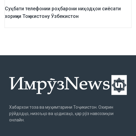
Суҳбати телефонии роҳбарони ниҳодҳои сиёсати
хориҷии Тоҷикистону Ӯзбекистон
Хабархои тоза ва муҳимтарини Тоҷикистон. Охирин
рӯйдодҳо, низоъҳо ва ҳодисаҳо, ҳар рӯз навсозиҳои
онлайн.