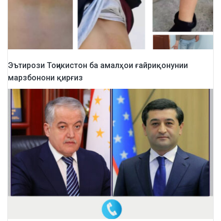
Эътирози Тоҷикистон ба амалҳои ғайриқонунии
марзбонони қирғиз