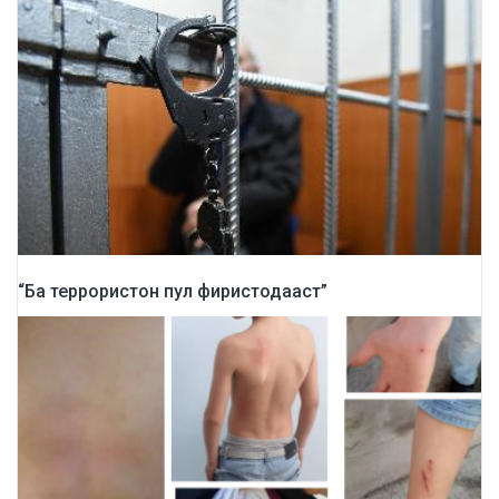
“Ба террористон пул фиристодааст”