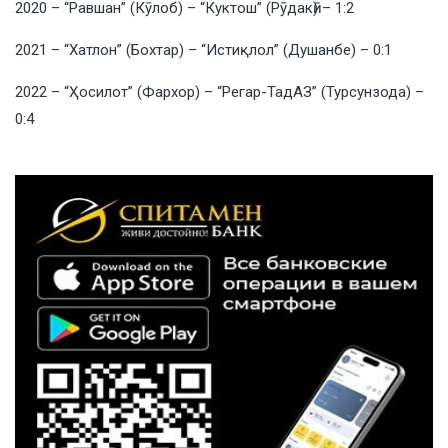
2020 – “Равшан” (Кӯлоб) – “Куктош” (Рӯдакӣ) – 1:2
2021 – “Хатлон” (Бохтар) – “Истиқлол” (Душанбе) – 0:1
2022 – “Ҳосилот” (Фархор) – “Регар-ТадАЗ” (Турсунзода) –
0:4