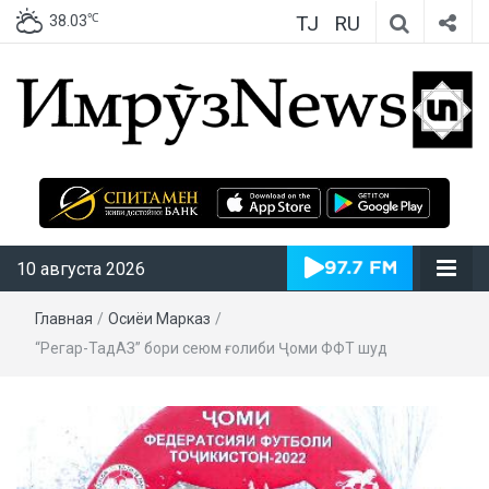
TJ
RU
℃
38.03
ИмрӯзNews
10 августа 2026
Главная
/
Осиёи Марказӣ
/
“Регар-ТадАЗ” бори сеюм ғолиби Ҷоми ФФТ шуд