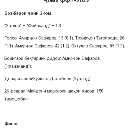
Ҷоми ФФТ-2022
Бозӣ барои ҷойи 3-юм
“Хатлон” – “Файзканд” – 1:3
Голҳо: Амирҷон Сафаров, 15 (0:1). Тоҳирҷон Тағойзода, 26
(1:1). Амирҷон Сафаров, 42 (1:2). Оятулло Сафаров, 85 (1:3).
Бозигари беҳтарини дидор: Амирҷон Сафаров
(“Файзканд”).
Довари асосӣ: Хуршед Дадобоев (Хуҷанд).
26 феврал. Майдони марказии шаҳри Ҳисор. 150
тамошобин.
Финал