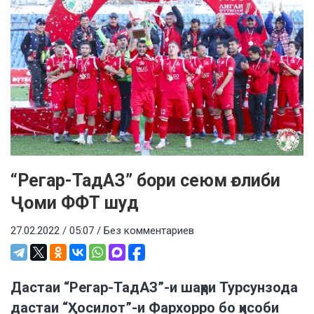
“Регар-ТадАЗ” бори сеюм ғолиби
Ҷоми ФФТ шуд
27.02.2022 / 05:07 /
Без комментариев
Дастаи “Регар-ТадАЗ”-и шаҳри Турсунзода
дастаи “Ҳосилот”-и Фархорро бо ҳисоби