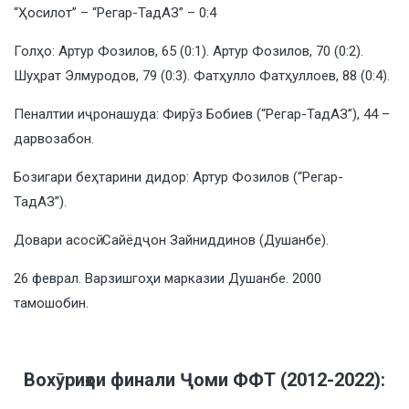
“Ҳосилот” – “Регар-ТадАЗ” – 0:4
Голҳо: Артур Фозилов, 65 (0:1). Артур Фозилов, 70 (0:2).
Шуҳрат Элмуродов, 79 (0:3). Фатҳулло Фатҳуллоев, 88 (0:4).
Пеналтии иҷронашуда: Фирӯз Бобиев (“Регар-ТадАЗ”), 44 –
дарвозабон.
Бозигари беҳтарини дидор: Артур Фозилов (“Регар-
ТадАЗ”).
Довари асосӣ: Сайёдҷон Зайниддинов (Душанбе).
26 феврал. Варзишгоҳи марказии Душанбе. 2000
тамошобин.
Вохӯриҳои финали Ҷоми ФФТ (2012-2022):