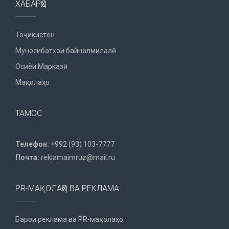
ХАБАРҲО
Тоҷикистон
Муносибатҳои байналмилалӣ
Осиёи Марказӣ
Мақолаҳо
ТАМОС
Телефон:
+992 (93) 103-7777
Почта:
reklamaimruz@mail.ru
PR-МАҚОЛАҲО ВА РЕКЛАМА
Барои реклама ва PR-мақолаҳо: