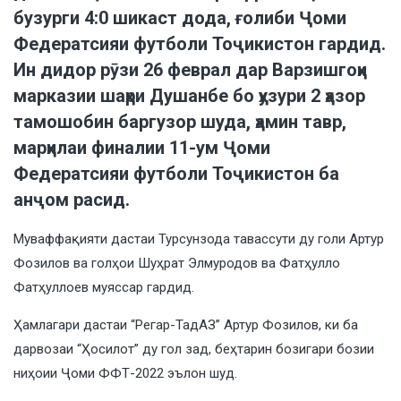
бузурги 4:0 шикаст дода, ғолиби Ҷоми
Федератсияи футболи Тоҷикистон гардид.
Ин дидор рӯзи 26 феврал дар Варзишгоҳи
марказии шаҳри Душанбе бо ҳузури 2 ҳазор
тамошобин баргузор шуда, ҳамин тавр,
марҳилаи финалии 11-ум Ҷоми
Федератсияи футболи Тоҷикистон ба
анҷом расид.
Муваффақияти дастаи Турсунзода тавассути ду голи Артур
Фозилов ва голҳои Шуҳрат Элмуродов ва Фатҳулло
Фатҳуллоев муяссар гардид.
Ҳамлагари дастаи “Регар-ТадАЗ” Артур Фозилов, ки ба
дарвозаи “Ҳосилот” ду гол зад, беҳтарин бозигари бозии
ниҳоии Ҷоми ФФТ-2022 эълон шуд.