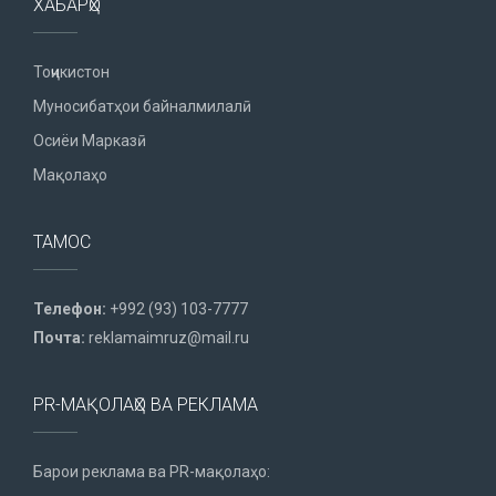
ХАБАРҲО
Тоҷикистон
Муносибатҳои байналмилалӣ
Осиёи Марказӣ
Мақолаҳо
ТАМОС
Телефон:
+992 (93) 103-7777
Почта:
reklamaimruz@mail.ru
PR-МАҚОЛАҲО ВА РЕКЛАМА
Барои реклама ва PR-мақолаҳо: