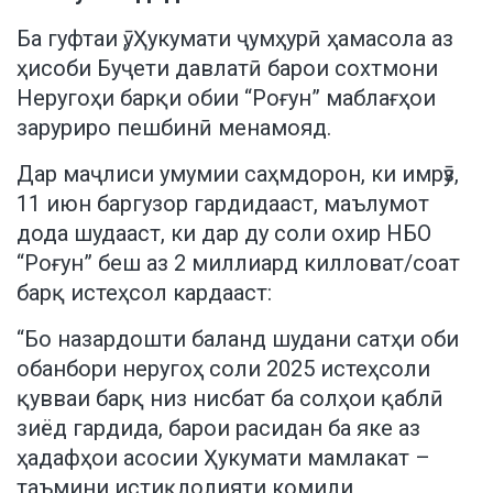
Ба гуфтаи ӯ, Ҳукумати ҷумҳурӣ ҳамасола аз
ҳисоби Буҷети давлатӣ барои сохтмони
Неругоҳи барқи обии “Роғун” маблағҳои
заруриро пешбинӣ менамояд.
Дар маҷлиси умумии саҳмдорон, ки имрӯз,
11 июн баргузор гардидааст, маълумот
дода шудааст, ки дар ду соли охир НБО
“Роғун” беш аз 2 миллиард килловат/соат
барқ истеҳсол кардааст:
“Бо назардошти баланд шудани сатҳи оби
обанбори неругоҳ соли 2025 истеҳсоли
қувваи барқ низ нисбат ба солҳои қаблӣ
зиёд гардида, барои расидан ба яке аз
ҳадафҳои асосии Ҳукумати мамлакат –
таъмини истиқлолияти комили