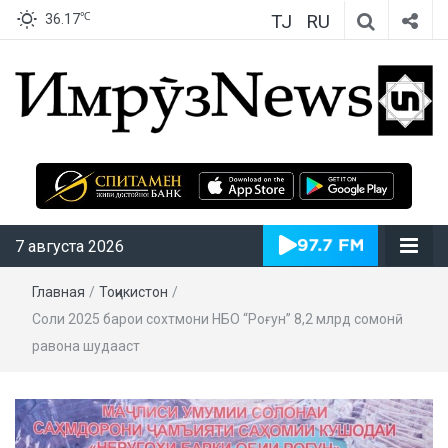
TJ
RU
℃
36.17
ИмрӯзNews
7 августа 2026
Главная
/
Тоҷикистон
/
Соли 2025 барои сохтмони НБО “Роғун” 8,2 млрд сомонӣ
равона шудааст