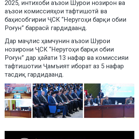
2025, интихоби аъзои Шурои нозирон ва
аъзои комиссияҳои тафтишотӣ ва
баҳисобгирии ҶСК “Неругоҳи барқи обии
Роғун” баррасӣ гардидаанд.
Дар маҷлис ҳамчунин аъзои Шурои
нозирони ҶСК “Неругоҳи барқи обии
Роғун” дар ҳайати 13 нафар ва комиссияи
тафтишотии Ҷамъият иборат аз 5 нафар
тасдиқ гардидаанд.