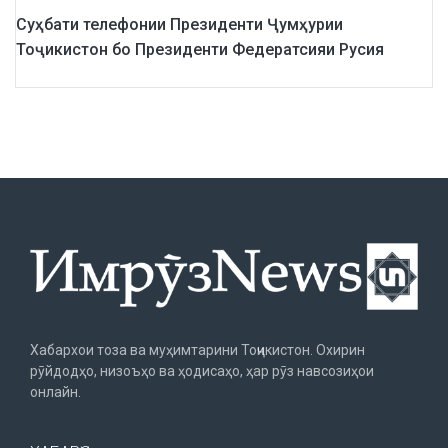
Суҳбати телефонии Президенти Ҷумҳурии
Тоҷикистон бо Президенти Федератсияи Русия
Хабархои тоза ва муҳимтарини Тоҷикистон. Охирин
рӯйдодҳо, низоъҳо ва ҳодисаҳо, ҳар рӯз навсозиҳои
онлайн.