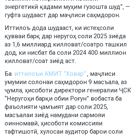
энергетикӣ қадами муҳим гузошта шуд”, —
гуфта шудааст дар маҷлиси саҳмдорон.
Иттилоъ дода шудааст, ки истеҳсоли
қувваи барқ дар неругоҳ соли 2025 зиёда
аз 1,6 миллиард килловат/соатро ташкил
дод, ки нисбат ба соли 2024 400 миллион
килловат/соат зиёд аст.
Ба
иттилоъи АМИТ “Ховар”
, маҷлиси
умумии солонаи саҳмдорон 9 масъала, аз
ҷумла, ҳисоботи директори генералии ҶСК
“Неругоҳи барқи обии Роғун” вобаста ба
фаъолияти ҷамъият дар соли 2025,
масъалаи зиёд намудани сармояи
оинномавӣ, ҳисоботи комиссияи
тафтишотӣ, хулосаи аудитор барои соли