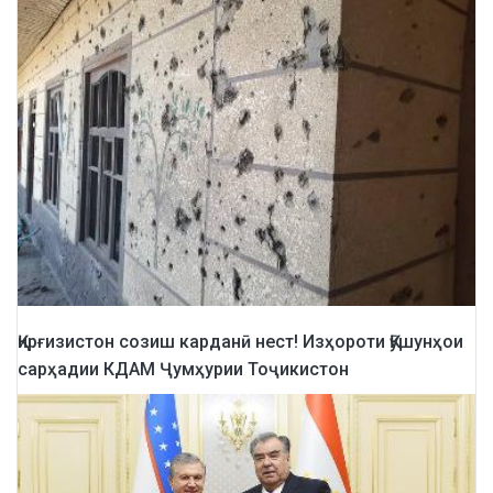
Қирғизистон созиш карданӣ нест! Изҳороти Қӯшунҳои
сарҳадии КДАМ Ҷумҳурии Тоҷикистон