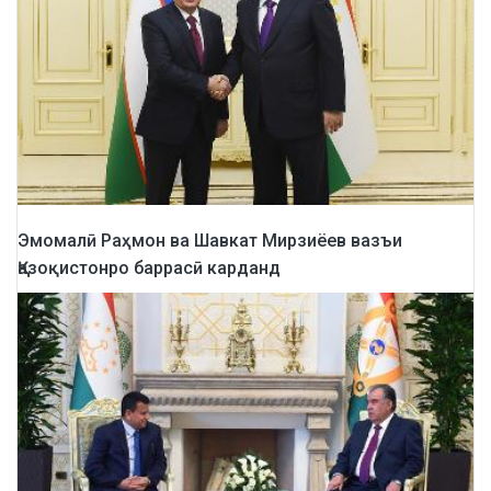
Эмомалӣ Раҳмон ва Шавкат Мирзиёев вазъи
Қазоқистонро баррасӣ карданд