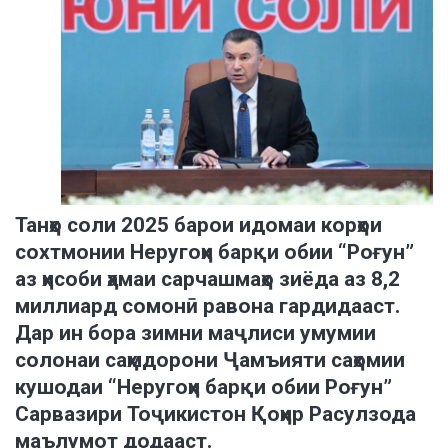
Танҳо соли 2025 барои идомаи корҳои
сохтмонии Неругоҳи барқи обии “Роғун”
аз ҳисоби ҳамаи сарчашмаҳо зиёда аз 8,2
миллиард сомонӣ равона гардидааст.
Дар ин бора зимни маҷлиси умумии
солонаи саҳмдорони Ҷамъияти саҳомии
кушодаи “Неругоҳи барқи обии Роғун”
Сарвазири Тоҷикистон Қоҳир Расулзода
маълумот додааст.