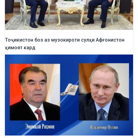
Тоҷикистон боз аз музокироти сулҳи Афғонистон
ҳимоят кард