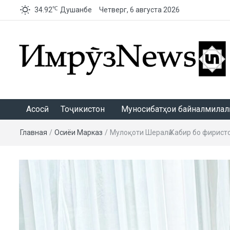
℃
34.92
Душанбе
Четверг, 6 августа 2026
ИмрӯзNews
Асосӣ
Тоҷикистон
Муносибатҳои байналмилалӣ
Главная
/
Осиёи Марказӣ
/
Мулоқоти Шералӣ Кабир бо фирист