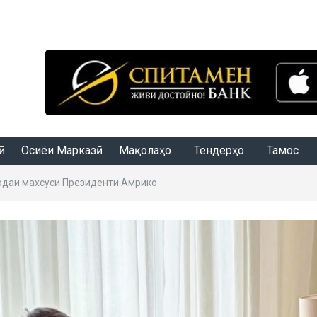
Осиёи Марказӣ
Мақолаҳо
Тендерҳо
Тамос
одаи махсуси Президенти Амрико