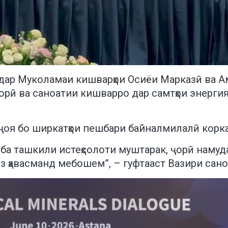
 дар Муколамаи кишварҳои Осиёи Марказӣ ва А
рӣ ва саноатии кишварро дар самтҳои энергияи
кҷоя бо ширкатҳои пешбари байналмилалӣ корка
и ба ташкили истеҳсолоти муштарак, ҷорӣ наму
з ҳавасманд мебошем”, – гуфтааст Вазири сано