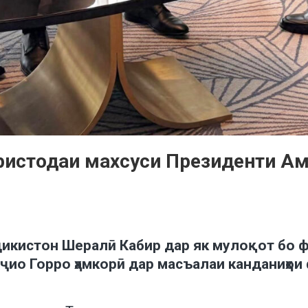
ристодаи махсуси Президенти А
оҷикистон Шералӣ Кабир дар як мулоқот бо
ҷио Горро ҳамкорӣ дар масъалаи канданиҳои