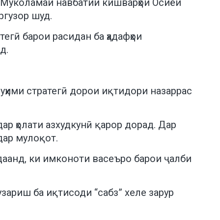
и Муколамаи навбатии кишварҳои Осиёи
ргузор шуд.
егӣ барои расидан ба ҳадафҳои
д.
муҳими стратегӣ дорои иқтидори назаррас
дар ҳолати азхудкунӣ қарор дорад. Дар
дар мулоқот.
удаанд, ки имконоти васеъро барои ҷалби
зариш ба иқтисоди “сабз” хеле зарур