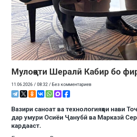
Мулоқоти Шералӣ Кабир бо фи
11.06.2026 / 08:32 /
Без комментариев
Вазири саноат ва технологияҳои нави Т
дар умури Осиёи Ҷанубӣ ва Марказӣ Сер
кардааст.