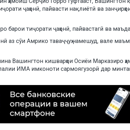
р ин ҳамоиш Серҷио Горро гуфтааст, Вашингтон 
тиҷорати ҷаҳонӣ, пайвасти нақлиётӣ ва занҷирҳ
 барои тиҷорати ҷаҳонӣ, пайвастагӣ ва маъдан
онӣ аз сӯи Амрико таваҷҷуҳ намешуд, вале ма
мина Вашингтон кишварҳои Осиёи Марказиро ҳ
алии ИМА имконоти сармоягузорӣ дар минта