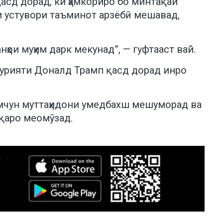
қасд дорад, ки ҳамкориро бо минтақаи
ои устувори таъминот арзёбӣ мешавад,
ҳои муҳим дарк мекунад”, — гуфтааст вай.
ъмурияти Доналд Трамп қасд дорад инро
амчун муттаҳидони умедбахш мешуморад ва
қаро меомӯзад.