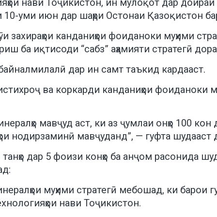
ияҳои нави Тоҷикистон, ин мулоқот дар доира
 10-уми июн дар шаҳри Остонаи Қазоқистон ба
и захираҳои канданиҳои фоиданоки муҳими страт
иш ба иқтисоди “сабз” аҳамияти стратегӣ дора
и байналмилалӣ дар ин самт таъкид кардааст.
 истихроҷ ва коркарди канданиҳои фоиданоки 
нералҳо мавҷуд аст, ки аз ҷумлаи онҳо 100 кон 
тҳои нодирзаминӣ мавҷуданд”, — гуфта шудааст 
ӣ танҳо дар 5 фоизи конҳо ба анҷом расонида ш
ад:
ералҳои муҳими стратегӣ мебошад, ки барои гу
ехнологияҳои нави Тоҷикистон.