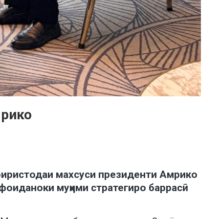
мрико
 фиристодаи махсуси президенти Амрико
 фоиданоки муҳими стратегиро баррасӣ