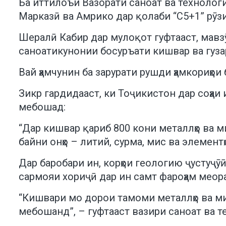
Ба иттилоъи Вазорати саноат ва технолог
Марказӣ ва Амрико дар қолаби “C5+1” рӯзи
Шералӣ Кабир дар мулоқот гуфтааст, мавзӯ
саноатикунонии босуръати кишвар ва гузар
Вай ҳамчунин ба зарурати рушди ҳамкориҳо
Зикр гардидааст, ки Тоҷикистон дар соҳаи
мебошад:
“Дар кишвар қариб 800 кони металлҳо ва ми
байни онҳо – литий, сурма, мис ва элемен
Дар баробари ин, корҳои геологию ҷустуҷӯ
сармояи хориҷӣ дар ин самт фароҳам меор
“Кишвари мо дорои тамоми металлҳо ва мин
мебошанд”, – гуфтааст вазири саноат ва т