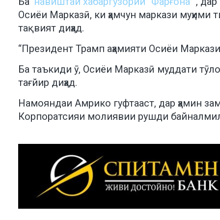
Ба
навиштаи хабаргузории “Фарғона”
, да
Осиёи Марказӣ, ки ҳамчун маркази муҳими 
тақвият диҳад.
“Президент Трамп аҳамияти Осиёи Марказиро
Ба таъкиди ӯ, Осиёи Марказӣ муддати тӯл
тағйир диҳад.
Намояндаи Амрико гуфтааст, дар ҳамин за
Корпоратсияи молиявии рушди байналмил