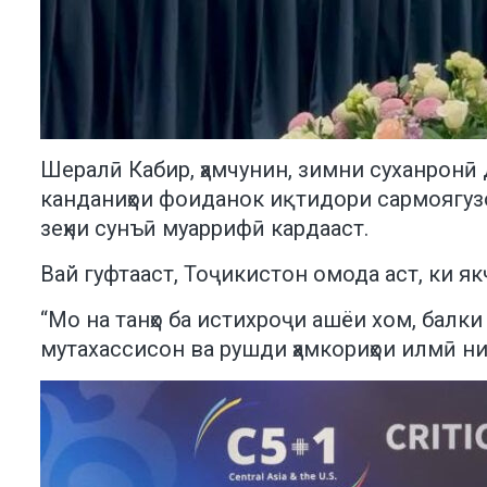
Шералӣ Кабир, ҳамчунин, зимни суханронӣ
канданиҳои фоиданок иқтидори сармоягузо
зеҳни сунъӣ муаррифӣ кардааст.
Вай гуфтааст, Тоҷикистон омода аст, ки я
“Мо на танҳо ба истихроҷи ашёи хом, балк
мутахассисон ва рушди ҳамкориҳои илмӣ ни