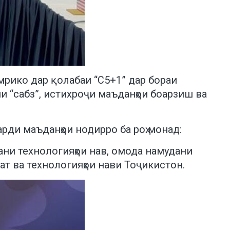
мрико дар қолабаи “C5+1” дар бораи
 “сабз”, истихроҷи маъданҳои боарзиш ва
рди маъданҳои нодирро ба роҳ монад:
дани технологияҳои нав, омода намудани
ат ва технологияҳои нави Тоҷикистон.