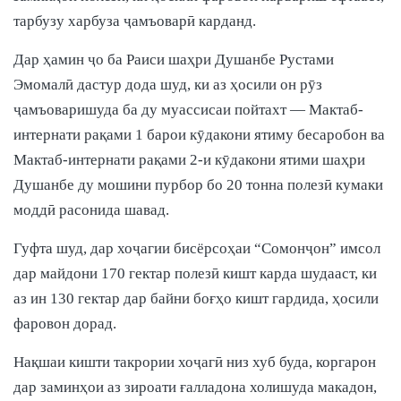
тарбузу харбуза ҷамъоварӣ карданд.
Дар ҳамин ҷо ба Раиси шаҳри Душанбе Рустами
Эмомалӣ дастур дода шуд, ки аз ҳосили он рӯз
ҷамъоваришуда ба ду муассисаи пойтахт — Мактаб-
интернати рақами 1 барои кӯдакони ятиму бесаробон ва
Мактаб-интернати рақами 2-и кӯдакони ятими шаҳри
Душанбе ду мошини пурбор бо 20 тонна полезӣ кумаки
моддӣ расонида шавад.
Гуфта шуд, дар хоҷагии бисёрсоҳаи “Сомонҷон” имсол
дар майдони 170 гектар полезӣ кишт карда шудааст, ки
аз ин 130 гектар дар байни боғҳо кишт гардида, ҳосили
фаровон дорад.
Нақшаи кишти такрории хоҷагӣ низ хуб буда, коргарон
дар заминҳои аз зироати ғалладона холишуда макадон,