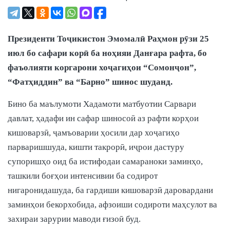
Президенти Тоҷикистон Эмомалӣ Раҳмон рӯзи 25
июл бо сафари корӣ ба ноҳияи Данғара рафта, бо
фаъолияти коргарони хоҷагиҳои “Сомонҷон”,
“Фатҳиддин” ва “Барно” шинос шуданд.
Бино ба маълумоти Хадамоти матбуотии Сарвари
давлат, ҳадафи ин сафар шиносоӣ аз рафти корҳои
кишоварзӣ, ҷамъоварии ҳосили дар хоҷагиҳо
парваришшуда, кишти такрорӣ, иҷрои дастуру
супоришҳо оид ба истифодаи самараноки заминҳо,
ташкили боғҳои интенсивии ба содирот
нигаронидашуда, ба гардиши кишоварзӣ даровардани
заминҳои бекорхобида, афзоиши содироти маҳсулот ва
захираи зарурии маводи ғизоӣ буд.