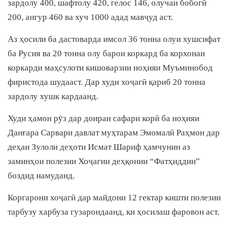
зардолу 400, шафтолу 420, гелос 146, олучаи бобогӣ
200, ангур 460 ва хуч 1000 адад мавҷуд аст.
Аз ҳосили ба дастоварда имсол 36 тонна олуи хушсифат
ба Русия ва 20 тонна олу барои коркард ба корхонаи
коркарди маҳсулоти кишоварзии ноҳияи Муъминобод
фиристода шудааст. Дар худи хоҷагӣ қариб 20 тонна
зардолу хушк кардаанд.
Худи ҳамон рӯз дар доираи сафари корӣ ба ноҳияи
Данғара Сарвари давлат муҳтарам Эмомалӣ Раҳмон дар
деҳаи Зулоли деҳоти Исмат Шариф ҳамчунин аз
заминҳои полезии Хоҷагии деҳқонии “Фатҳиддин”
боздид намуданд.
Коргарони хоҷагӣ дар майдони 12 гектар кишти полезии
тарбузу харбуза гузарондаанд, ки ҳосилаш фаровон аст.