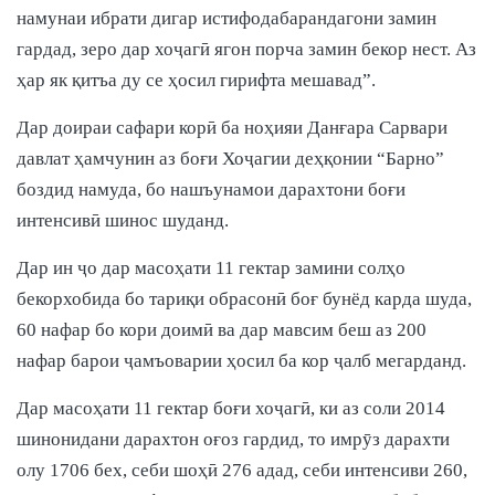
намунаи ибрати дигар истифодабарандагони замин
гардад, зеро дар хоҷагӣ ягон порча замин бекор нест. Аз
ҳар як қитъа ду се ҳосил гирифта мешавад”.
Дар доираи сафари корӣ ба ноҳияи Данғара Сарвари
давлат ҳамчунин аз боғи Хоҷагии деҳқонии “Барно”
боздид намуда, бо нашъунамои дарахтони боғи
интенсивӣ шинос шуданд.
Дар ин ҷо дар масоҳати 11 гектар замини солҳо
бекорхобида бо тариқи обрасонӣ боғ бунёд карда шуда,
60 нафар бо кори доимӣ ва дар мавсим беш аз 200
нафар барои ҷамъоварии ҳосил ба кор ҷалб мегарданд.
Дар масоҳати 11 гектар боғи хоҷагӣ, ки аз соли 2014
шинонидани дарахтон оғоз гардид, то имрӯз дарахти
олу 1706 бех, себи шоҳӣ 276 адад, себи интенсиви 260,