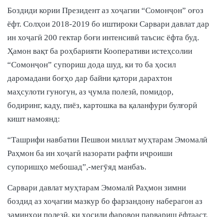
Боздиди кории Президент аз хоҷагии “Сомонҷон” оғоз
ёфт. Солҳои 2018-2019 бо иштироки Сарвари давлат дар
ин хоҷагӣ 200 гектар боғи интенсивӣ таъсис ёфта буд.
Ҳамон вақт ба роҳбарияти Кооперативи истеҳсолии
“Сомонҷон” супориш дода шуд, ки то ба ҳосил
даромадани боғҳо дар байни қатори дарахтон
маҳсулоти гуногун, аз ҷумла полезӣ, помидор,
бодиринг, каду, пиёз, картошка ва қаланфури булғорӣ
кишт намоянд:
“Ташрифи навбатии Пешвои миллат муҳтарам Эмомалӣ
Раҳмон ба ин хоҷагӣ назорати рафти иҷроиши
супоришҳо мебошад”,-мегӯяд манбаъ.
Сарвари давлат муҳтарам Эмомалӣ Раҳмон зимни
боздид аз хоҷагии мазкур бо фарзандону наберагон аз
заминҳои полезӣ, ки ҳосили фаровон парвариш ёфтааст,