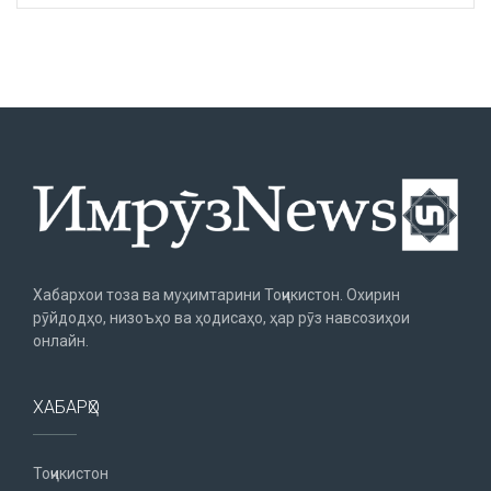
Хабархои тоза ва муҳимтарини Тоҷикистон. Охирин
рӯйдодҳо, низоъҳо ва ҳодисаҳо, ҳар рӯз навсозиҳои
онлайн.
ХАБАРҲО
Тоҷикистон