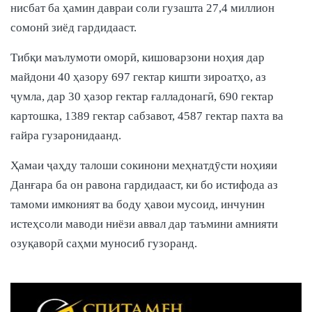
нисбат ба ҳамин давраи соли гузашта 27,4 миллион
сомонӣ зиёд гардидааст.
Тибқи маълумоти оморӣ, кишоварзони ноҳия дар
майдони 40 ҳазору 697 гектар кишти зироатҳо, аз
ҷумла, дар 30 ҳазор гектар ғалладонагӣ, 690 гектар
картошка, 1389 гектар сабзавот, 4587 гектар пахта ва
ғайра гузаронидаанд.
Ҳамаи ҷаҳду талоши сокинони меҳнатдӯсти ноҳияи
Данғара ба он равона гардидааст, ки бо истифода аз
тамоми имконият ва боду ҳавои мусоид, инчунин
истеҳсоли маводи ниёзи аввал дар таъмини амнияти
озуқаворӣ саҳми муносиб гузоранд.