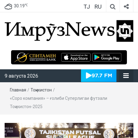
TJ
RU
℃
30.19
ИмрӯзNews
9 августа 2026
Главная
/
Тоҷикистон
/
«Соро компания» – ғолиби Суперлигаи футзали
Тоҷикистон-2025