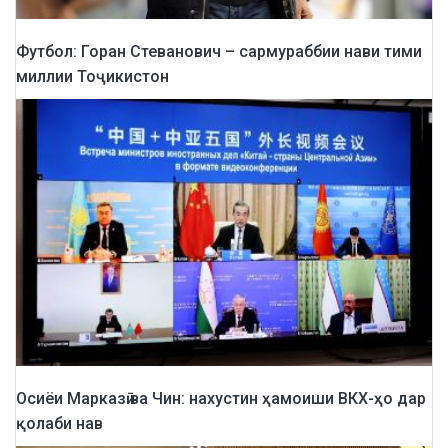
Футбол: Горан Стеванович – сармураббии нави тими
миллии Тоҷикистон
Осиёи Марказӣ ва Чин: нахустин ҳамоиши ВКХ-ҳо дар
қолаби нав