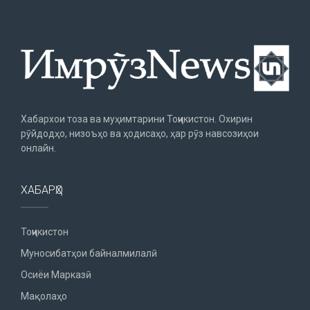
Хабархои тоза ва муҳимтарини Тоҷикистон. Охирин
рӯйдодҳо, низоъҳо ва ҳодисаҳо, ҳар рӯз навсозиҳои
онлайн.
ХАБАРҲО
Тоҷикистон
Муносибатҳои байналмилалӣ
Осиёи Марказӣ
Мақолаҳо