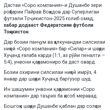
Дастаи «Соро компания»-и Душанбе зери
роҳбарии Пайрав Воҳидов дар Суперлигаи
футзали Тоҷикистон-2025 ғолиб омад,
хабар додааст Федератсияи футболи
Тоҷикистон
.
Дар бозии панҷум ва ҳалкунандаи силсилаи
ниҳоӣ «Соро компания» бар «Сипар»-и шаҳри
Хуҷанд ғалаба карда (1:1, аз рӯйи пеналти –
5:4), унвони қаҳрамониро ба даст овард.
Бозии охирини силсилаи ниҳоӣ имрӯз, 4
январ дар шаҳри Хуҷанд баргузор шуд.
Ин шашумин унвони қаҳрамонии «Соро
компания» дар таърих ба ҳисоб меравад.
Бошгоҳи шаҳри Душанбе қаблан дар солҳои