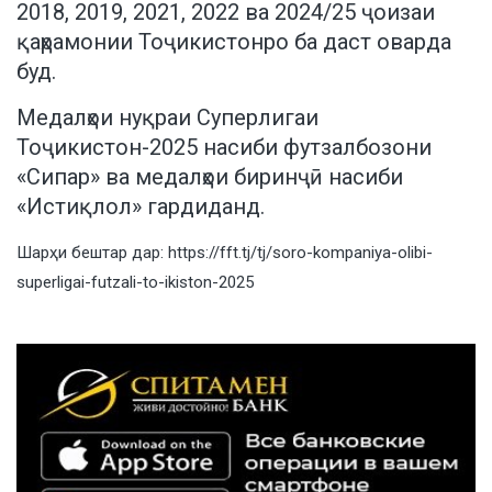
2018, 2019, 2021, 2022 ва 2024/25 ҷоизаи
қаҳрамонии Тоҷикистонро ба даст оварда
буд.
Медалҳои нуқраи Суперлигаи
Тоҷикистон-2025 насиби футзалбозони
«Сипар» ва медалҳои биринҷӣ насиби
«Истиқлол» гардиданд.
Шарҳи бештар дар:
https://fft.tj/tj/soro-kompaniya-olibi-
superligai-futzali-to-ikiston-2025