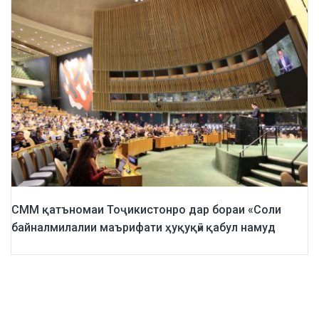
СММ қатъномаи Тоҷикистонро дар бораи «Соли
байналмилалии маърифати ҳуқуқӣ» қабул намуд