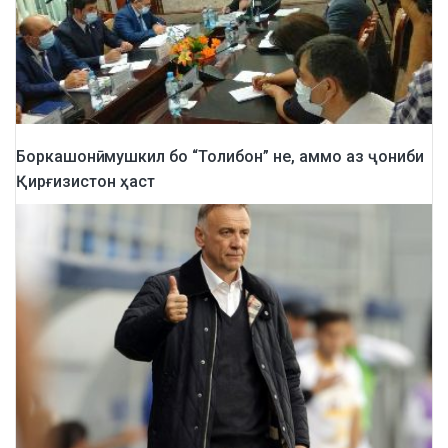
Боркашонӣ: мушкил бо “Толибон” не, аммо аз ҷониби
Қирғизистон ҳаст