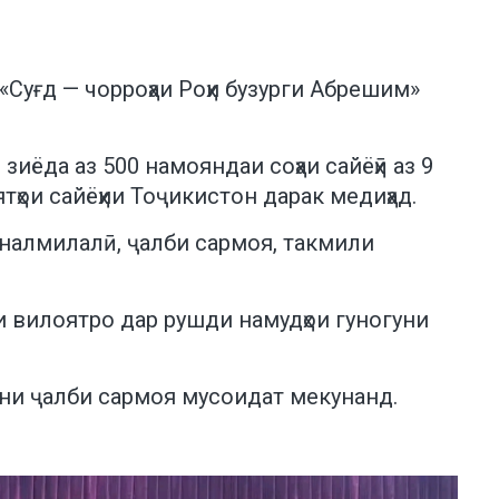
«Суғд — чорроҳаи Роҳи бузурги Абрешим»
иёда аз 500 намояндаи соҳаи сайёҳӣ аз 9
тҳои сайёҳии Тоҷикистон дарак медиҳад.
йналмилалӣ, ҷалби сармоя, такмили
и вилоятро дар рушди намудҳои гуногуни
ани ҷалби сармоя мусоидат мекунанд.