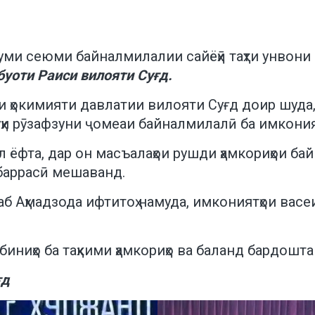
уми сеюми байналмилалии сайёҳӣ таҳти унвони 
уоти Раиси вилояти Суғд.
окимияти давлатии вилояти Суғд доир шуда, з
ҷуҳи рӯзафзуни ҷомеаи байналмилалӣ ба имкония
 ёфта, дар он масъалаҳои рушди ҳамкориҳои ба
 баррасӣ мешаванд.
б Аҳмадзода ифтитоҳ намуда, имкониятҳои васе
иниҳо ба таҳкими ҳамкориҳо ва баланд бардошт
ғд