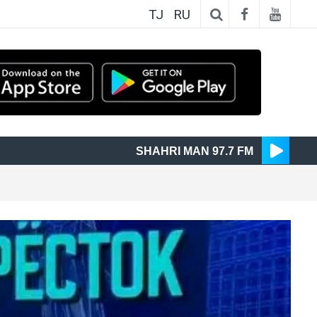
TJ
RU
SHAHRI MAN 97.7 FM