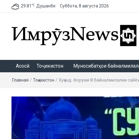
℃
29.81
Душанбе
Суббота, 8 августа 2026
ИмрӯзNews
Асосӣ
Тоҷикистон
Муносибатҳои байналмилалӣ
Главная
/
Тоҷикистон
/
Хуҷанд: Форуми III байналмилалии сайё