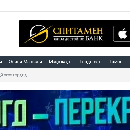
Осиёи Марказӣ
Мақолаҳо
Тендерҳо
Тамос
ҳӣ оғоз гардид