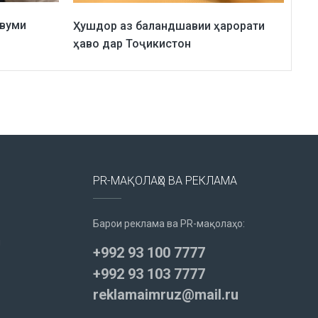
ввуми
Ҳушдор аз баландшавии ҳарорати
ҳаво дар Тоҷикистон
PR-МАҚОЛАҲО ВА РЕКЛАМА
Барои реклама ва PR-мақолаҳо:
u
+992 93 100 7777
+992 93 103 7777
reklamaimruz@mail.ru