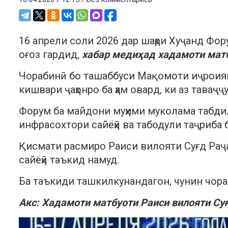
16 апрели соли 2026 дар шаҳри Хуҷанд Фор
оғоз гардид,
хабар медиҳад хадамоти матб
Чорабинӣ бо ташаббуси Мақомоти иҷроияи ҳ
кишвари ҷаҳонро ба ҳам овард, ки аз таваҷ
Форум ба майдони муҳими муколама табдил
инфрасохтори сайёҳӣ ва табодули таҷриба
Қисмати расмиро Раиси вилояти Суғд Раҷа
сайёҳӣ таъкид намуд.
Ба таъкиди ташкилкунандагон, чунин чораб
Акс: Хадамоти матбуоти Раиси вилояти Су