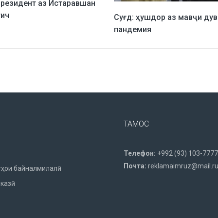
резидент аз Истаравшан
тич
Суғд: ҳушдор аз мавҷи ду
пандемия
ТАМОС
Телефон:
+992 (93) 103-7777
Почта:
reklamaimruz@mail.r
ҳои байналмилалӣ
казӣ