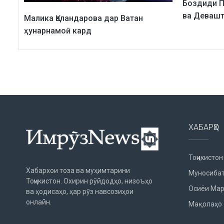
Боздиди П
ва Деваш
Малика Қаландарова дар Ватан
ҳунарнамоӣ кард
ХАБАРҲО
Тоҷикистон
Хабархои тоза ва муҳимтарини
Муносибат
Тоҷикистон. Охирин рӯйдодҳо, низоъҳо
Осиёи Мар
ва ҳодисаҳо, ҳар рӯз навсозиҳои
онлайн.
Мақолаҳо