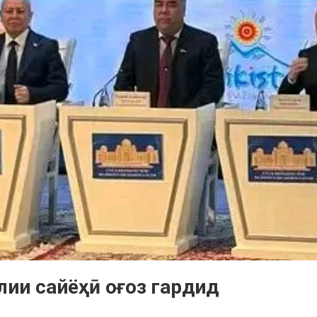
лии сайёҳӣ оғоз гардид