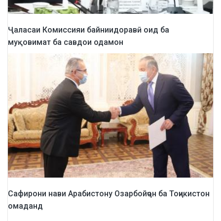
Ҷаласаи Комиссияи байниидоравӣ оид ба
муқовимат ба савдои одамон
Сафирони нави Арабистону Озарбойҷон ба Тоҷикистон
омаданд