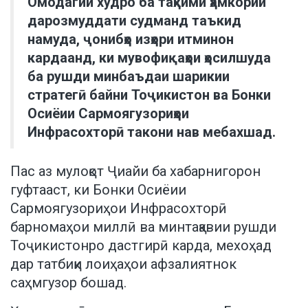
Омодагии худро ба таҳкими ҳамкории
дарозмуддати судманд таъкид
намуда, ҷонибҳо изҳори итминон
кардаанд, ки мувофиқаҳои ҳосилшуда
ба рушди минбаъдаи шарикии
стратегӣ байни Тоҷикистон ва Бонки
Осиёии Сармоягузориҳои
Инфрасохторӣ такони нав мебахшад.
Пас аз мулоқот Ҷиайи ба хабарнигорон
гуфтааст, ки Бонки Осиёии
Сармоягузориҳои Инфрасохторӣ
барномаҳои миллӣ ва минтақавии рушди
Тоҷикистонро дастгирӣ карда, мехоҳад
дар татбиқи лоиҳаҳои афзалиятнок
саҳмгузор бошад.