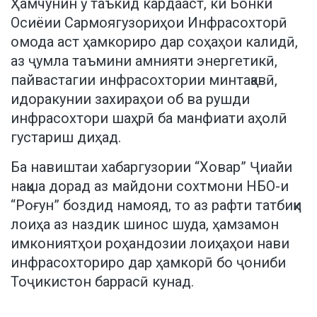
Ҳамчунин ӯ таъкид кардааст, ки Бонки
Осиёии Сармоягузориҳои Инфрасохторӣ
омода аст ҳамкориро дар соҳаҳои калидӣ,
аз ҷумла таъмини амнияти энергетикӣ,
пайвастагии инфрасохтории минтақавӣ,
идоракунии захираҳои об ва рушди
инфрасохтори шаҳрӣ ба манфиати аҳолӣ
густариш диҳад.
Ба навиштаи хабаргузории “Ховар” Ҷиайи
нақша дорад аз майдони сохтмони НБО-и
“Роғун” боздид намояд, то аз рафти татбиқи
лоиҳа аз наздик шинос шуда, ҳамзамон
имкониятҳои роҳандозии лоиҳаҳои нави
инфрасохториро дар ҳамкорӣ бо ҷониби
Тоҷикистон баррасӣ кунад.