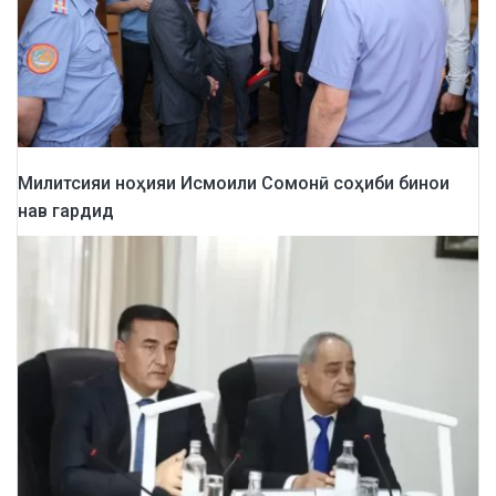
Милитсияи ноҳияи Исмоили Сомонӣ соҳиби бинои
нав гардид