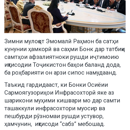
Зимни мулоқот Эмомалӣ Раҳмон ба сатҳи
кунунии ҳамкорӣ ва саҳми Бонк дар татбиқи
самтҳои афзалиятноки рушди иҷтимоию
иқтисодии Тоҷикистон баҳои баланд дода,
ба роҳбарияти он арзи сипос намудаанд.
Таъкид гардидааст, ки Бонки Осиёии
Сармоягузориҳои Инфрасохторӣ яке аз
шарикони муҳими кишвари мо дар самти
ташаккули инфрасохтори муосир ва
пешбурди рӯзномаи рушди устувор,
ҳамчунин, иқтисоди “сабз” мебошад.