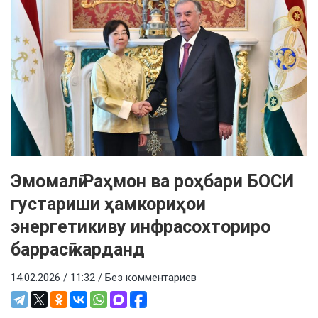
Эмомалӣ Раҳмон ва роҳбари БОСИ
густариши ҳамкориҳои
энергетикиву инфрасохториро
баррасӣ карданд
14.02.2026 / 11:32 /
Без комментариев