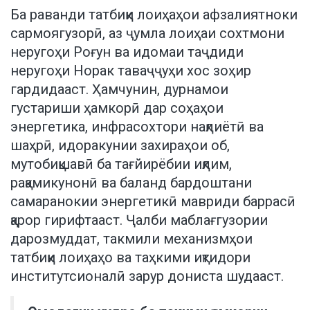
Ба раванди татбиқи лоиҳаҳои афзалиятноки
сармоягузорӣ, аз ҷумла лоиҳаи сохтмони
неругоҳи Роғун ва идомаи таҷдиди
неругоҳи Норак таваҷҷуҳи хос зоҳир
гардидааст. Ҳамчунин, дурнамои
густариши ҳамкорӣ дар соҳаҳои
энергетика, инфрасохтори нақлиётӣ ва
шаҳрӣ, идоракунии захираҳои об,
мутобиқшавӣ ба тағйирёбии иқлим,
рақамикунонӣ ва баланд бардоштани
самаранокии энергетикӣ мавриди баррасӣ
қарор гирифтааст. Ҷалби маблағгузории
дарозмуддат, такмили механизмҳои
татбиқи лоиҳаҳо ва таҳкими иқтидори
институтсионалӣ зарур дониста шудааст.