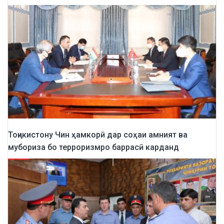
Тоҷикистону Чин ҳамкорӣ дар соҳаи амният ва
мубориза бо терроризмро баррасӣ карданд