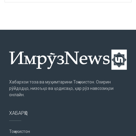
Хабархои тоза ва муҳимтарини Тоҷикистон. Охирин
рӯйдодҳо, низоъҳо ва ҳодисаҳо, ҳар рӯз навсозиҳои
онлайн.
ХАБАРҲО
Тоҷикистон