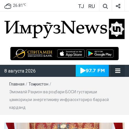
TJ
RU
℃
26.81
ИмрӯзNews
8 августа 2026
Главная
/
Тоҷикистон
/
Эмомалӣ Раҳмон ва роҳбари БОСИ густариши
ҳамкориҳои энергетикиву инфрасохториро баррасӣ
карданд