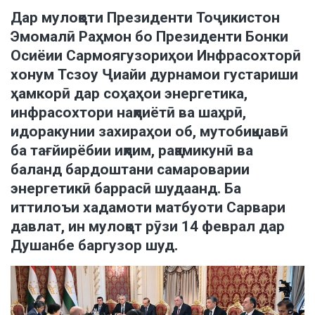
Дар мулоқоти Президенти Тоҷикистон
Эмомалӣ Раҳмон бо Президенти Бонки
Осиёии Сармоягузориҳои Инфрасохторӣ
хонум Тсзоу Ҷиайи дурнамои густариши
ҳамкорӣ дар соҳаҳои энергетика,
инфрасохтори нақлиётӣ ва шаҳрӣ,
идоракунии захираҳои об, мутобиқшавӣ
ба тағйирёбии иқлим, рақамикунӣ ва
баланд бардоштани самароварии
энергетикӣ баррасӣ шудаанд. Ба
иттилоъи хадамоти матбуоти Сарвари
давлат, ин мулоқот рӯзи 14 феврал дар
Душанбе баргузор шуд.