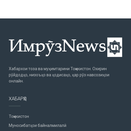
Хабархои тоза ва муҳимтарини Тоҷикистон. Охирин
рӯйдодҳо, низоъҳо ва ҳодисаҳо, ҳар рӯз навсозиҳои
онлайн.
ХАБАРҲО
Тоҷикистон
Муносибатҳои байналмилалӣ