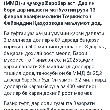
(ММД)-и ҷумҳурӣ баробар аст. Дар ин
бора дар нишасти матбуотии рӯзи 13
феврал вазири молияи Тоҷикистон
Файзиддин Қаҳҳорзода маълумот дод.
Ба гуфтаи ӯ, аз ҳаҷми умумии қарзи давлатӣ
3 миллиард доллар ё 87 дарсад ба қарзи
хориҷӣ ва 500 миллион доллар ё 13 дарсад
ба қарзи дохилӣ рост меояд. Барои
муқоиса, то 1 январи соли 2025 ҳаҷми
қарзи давлатӣ 3,6 миллиард долларро
ташкил дода, таносуби он ба ММД ба 25,2
дарсад баробар буд. Он замон 3,2 миллиард
доллар ба қарзи беруна ва 400 миллион
доллар ба қарзи дохилӣ рост меомад.
Вазир гуфт, дар соли гузашта Вазорати
молия дар ҳамкорӣ бо вазорату идораҳои