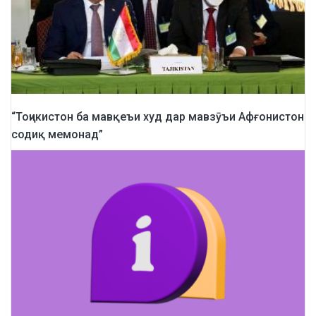
“Тоҷикистон ба мавқеъи худ дар мавзӯъи Афғонистон
содиқ мемонад”