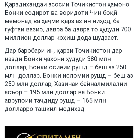
Қарздиҳандаи асосии Тоҷикистон ҳамоно
Бонки содирот ва воридоти Чин боқӣ
мемонад ва ҳаҷми қарз аз ин ниҳод, ба
гуфтаи вазир, давра ба давра то ҳудуди 700
миллион доллар коҳиш дода шудааст.
Дар баробари ин, қарзи Тоҷикистон дар
назди Бонки ҷаҳонӣ ҳудуди 380 млн
доллар, Бонки осиёии рушд – беш аз 250
млн доллар, Бонки исломии рушд – беш аз
250 млн доллар, Хазинаи байналмилалии
асъор – 195 млн доллар ва Бонки
аврупоии таҷдиду рушд – 165 млн
долларро ташкил медиҳад.