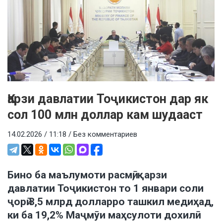
Қарзи давлатии Тоҷикистон дар як
сол 100 млн доллар кам шудааст
14.02.2026 / 11:18 /
Без комментариев
Бино ба маълумоти расмӣ, қарзи
давлатии Тоҷикистон то 1 январи соли
ҷорӣ 3,5 млрд долларро ташкил медиҳад,
ки ба 19,2% Маҷмӯи маҳсулоти дохилӣ