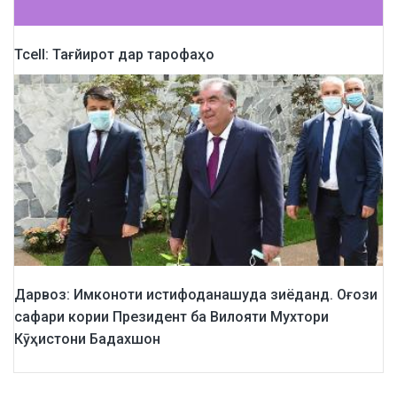
Tcell: Тағйирот дар тарофаҳо
Дарвоз: Имконоти истифоданашуда зиёданд. Оғози
сафари кории Президент ба Вилояти Мухтори
Кӯҳистони Бадахшон