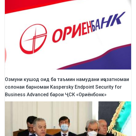
Озмуни кушод оид ба таъмин намудани иҷозатномаи
солонаи барномаи Kaspersky Endpoint Security for
Business Advanced барои ҶСК «Ориёнбонк»