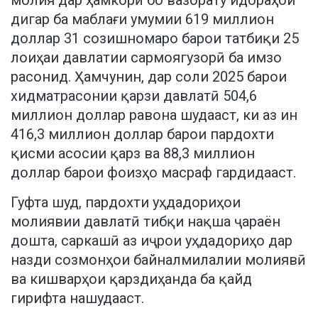
дигар ба маблағи умумии 619 миллион
доллар 31 созишномаро барои татбиқи 25
лоиҳаи давлатии сармоягузорӣ ба имзо
расонид. Ҳамчунин, дар соли 2025 барои
хидматрасонии қарзи давлатӣ 504,6
миллион доллар равона шудааст, ки аз ин
416,3 миллион доллар барои пардохти
қисми асосии қарз ва 88,3 миллион
доллар барои фоизҳо масраф гардидааст.
Гуфта шуд, пардохти уҳдадориҳои
молиявии давлатӣ тибқи нақша ҷараён
дошта, саркашӣ аз иҷрои уҳдадориҳо дар
назди созмонҳои байналмилалии молиявӣ
ва кишварҳои қарздиҳанда ба қайд
гирифта нашудааст.