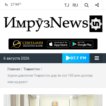
TJ
RU
℃
27.94
ИмрӯзNews
6 августа 2026
Главная
/
Тоҷикистон
/
Қарзи давлатии Тоҷикистон дар як сол 100 млн доллар
кам шудааст