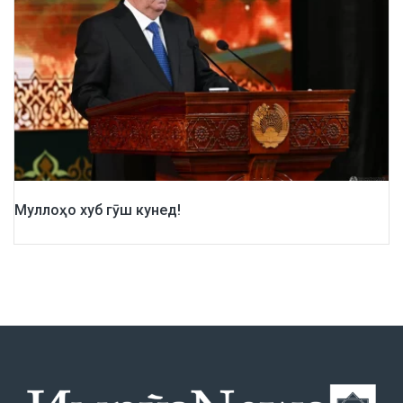
Муллоҳо хуб гӯш кунед!