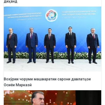
диҳанд
Вохӯрии чоруми машваратии сарони давлатҳои
Осиёи Марказӣ