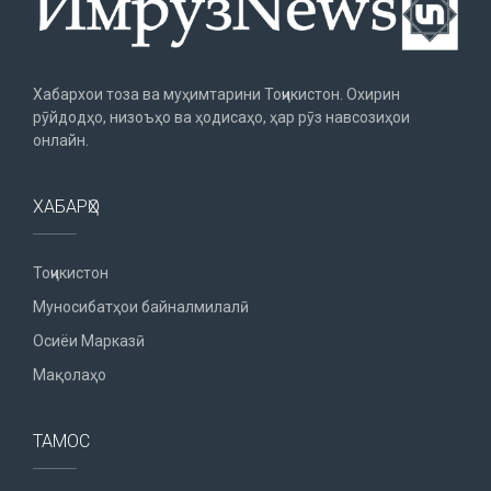
Хабархои тоза ва муҳимтарини Тоҷикистон. Охирин
рӯйдодҳо, низоъҳо ва ҳодисаҳо, ҳар рӯз навсозиҳои
онлайн.
ХАБАРҲО
Тоҷикистон
Муносибатҳои байналмилалӣ
Осиёи Марказӣ
Мақолаҳо
ТАМОС