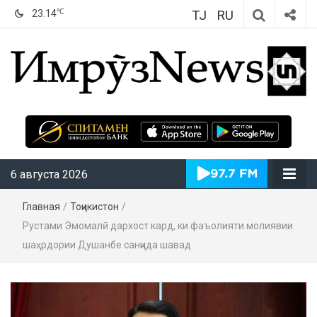
TJ
RU
℃
23.14
ИмрӯзNews
6 августа 2026
Главная
/
Тоҷикистон
/
Рустами Эмомалӣ дархост кард, ки фаъолияти молиявии
шаҳрдории Душанбе санҷида шавад