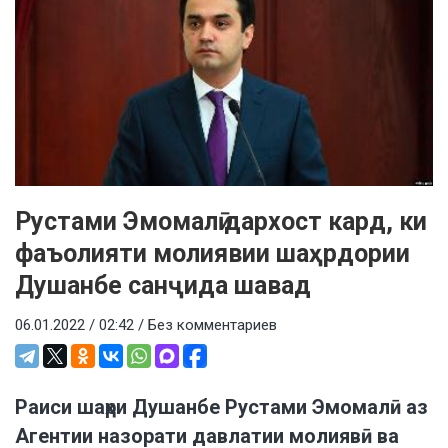
Рустами Эмомалӣ дархост кард, ки
фаъолияти молиявии шаҳрдории
Душанбе санҷида шавад
06.01.2022 / 02:42 /
Без комментариев
Раиси шаҳри Душанбе Рустами Эмомалӣ аз
Агентии назорати давлатии молиявӣ ва