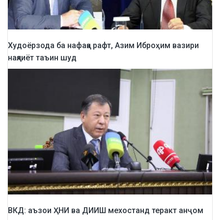
Худоёрзода ба нафақа рафт, Азим Иброҳим вазири
нақлиёт таъин шуд
ВКД: аъзои ҲНИ ва ДИИШ мехостанд теракт анҷом