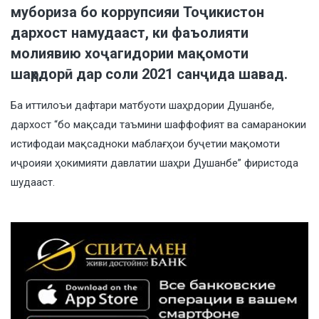
мубориза бо коррупсияи Тоҷикистон
дархост намудааст, ки фаъолияти
молиявию хоҷагидории мақомоти
шаҳрдорӣ дар соли 2021 санҷида шавад.
Ба иттилоъи дафтари матбуоти шаҳрдории Душанбе,
дархост “бо мақсади таъмини шаффофият ва самаранокии
истифодаи мақсадноки маблағҳои буҷетии мақомоти
иҷроияи ҳокимияти давлатии шаҳри Душанбе” фиристода
шудааст.