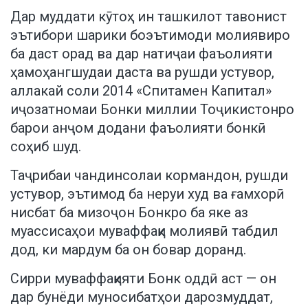
Дар муддати кӯтоҳ ин ташкилот тавонист
эътибори шарики боэътимоди молиявиро
ба даст орад ва дар натиҷаи фаъолияти
ҳамоҳангшудаи даста ва рушди устувор,
аллакай соли 2014 «Спитамен Капитал»
иҷозатномаи Бонки миллии Тоҷикистонро
барои анҷом додани фаъолияти бонкӣ
соҳиб шуд.
Таҷрибаи чандинсолаи кормандон, рушди
устувор, эътимод ба неруи худ ва ғамхорӣ
нисбат ба мизоҷон Бонкро ба яке аз
муассисаҳои муваффақи молиявӣ табдил
дод, ки мардум ба он бовар доранд.
Сирри муваффақияти Бонк оддӣ аст — он
дар бунёди муносибатҳои дарозмуддат,