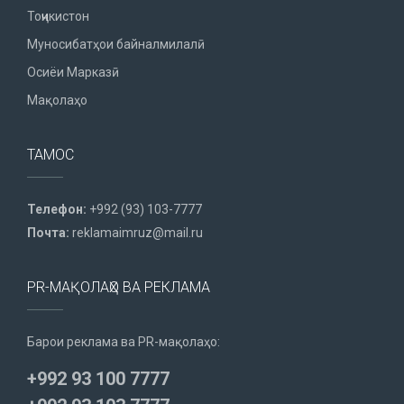
Тоҷикистон
Муносибатҳои байналмилалӣ
Осиёи Марказӣ
Мақолаҳо
ТАМОС
Телефон:
+992 (93) 103-7777
Почта:
reklamaimruz@mail.ru
PR-МАҚОЛАҲО ВА РЕКЛАМА
Барои реклама ва PR-мақолаҳо:
+992 93 100 7777