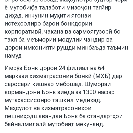
ё мутобиқ ба талаботи мизоҷон тағйир
диҳад, инчунин муҳити ягонаи
истеҳсолиро барои бонкдории
корпоративӣ, чакана ва сармоягузорӣ бо
такя ба меъмории модулии чандир ва
дорои имконияти рушди минбаъда таъмин
намуд
Имрӯз Бонк дорои 24 филиал ва 64
маркази хизматрасонии бонкӣ (МХБ) дар
саросари кишвар мебошад. Шумораи
кормандони Бонк зиёда аз 1300 нафар
мутахассисонро ташкил медиҳад.
Маҳсулот ва хизматрасониҳои
пешниҳодшавандаи Бонк ба стандартҳои
байналмилалӣ мутобиқат мекунанд.