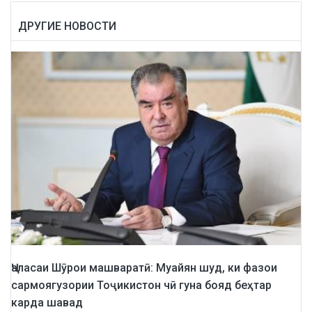
ДРУГИЕ НОВОСТИ
Ҷаласаи Шӯрои машваратӣ: Муайян шуд, ки фазои
сармоягузории Тоҷикистон чӣ гуна бояд беҳтар
карда шавад