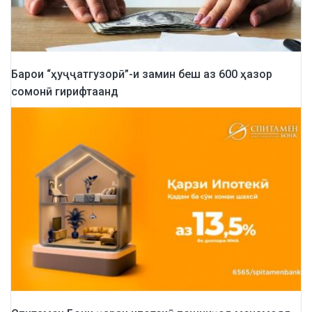
Барои “ҳуҷҷатгузорӣ”-и замин беш аз 600 ҳазор
сомонӣ гирифтаанд