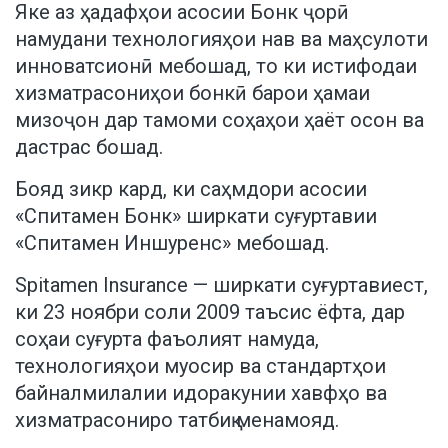
Яке аз ҳадафҳои асосии Бонк ҷорӣ
намудани технологияҳои нав ва маҳсулоти
инноватсионӣ мебошад, то ки истифодаи
хизматрасониҳои бонкӣ барои ҳамаи
мизоҷон дар тамоми соҳаҳои ҳаёт осон ва
дастрас бошад.
Бояд зикр кард, ки саҳмдори асосии
«Спитамен Бонк» ширкати суғуртавии
«Спитамен Иншуренс» мебошад.
Spitamen Insurance — ширкати суғуртавиест,
ки 23 ноябри соли 2009 таъсис ёфта, дар
соҳаи суғурта фаъолият намуда,
технологияҳои муосир ва стандартҳои
байналмилалии идоракунии хавфҳо ва
хизматрасониро татбиқ менамояд.