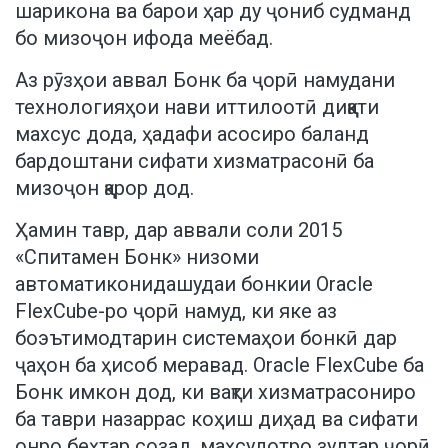
шарикона ва барои ҳар ду ҷониб судманд
бо мизоҷон ифода меёбад.
Аз рӯзҳои аввал Бонк ба ҷорӣ намудани
технологияҳои нави иттилоотӣ диққати
махсус дода, ҳадафи асосиро баланд
бардоштани сифати хизматрасонӣ ба
мизоҷон қарор дод.
Ҳамин тавр, дар аввали соли 2015
«Спитамен Бонк» низоми
автоматиконидашудаи бонкии Oracle
FlexCube-ро ҷорӣ намуд, ки яке аз
боэътимодтарин системаҳои бонкӣ дар
ҷаҳон ба ҳисоб меравад. Oracle FlexCube ба
Бонк имкон дод, ки вақти хизматрасониро
ба таври назаррас коҳиш диҳад ва сифати
онро беҳтар созад, маҳсулотро зудтар ҷорӣ