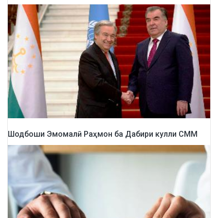
Шодбоши Эмомалӣ Раҳмон ба Дабири кулли СММ