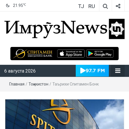
TJ
RU
℃
21.95
ИмрӯзNews
6 августа 2026
Главная
/
Тоҷикистон
/
Таърихи Спитамен Бонк