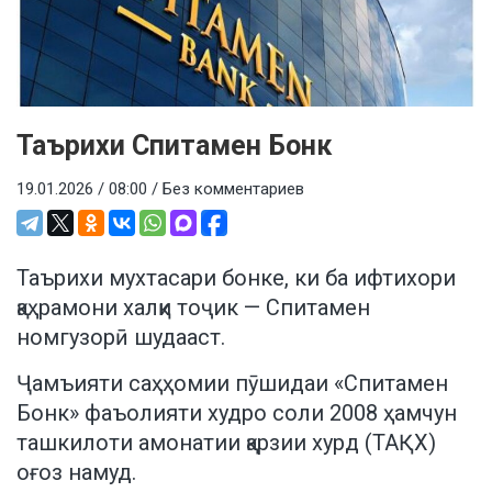
Таърихи Спитамен Бонк
19.01.2026 / 08:00 /
Без комментариев
Таърихи мухтасари бонке, ки ба ифтихори
қаҳрамони халқи тоҷик — Спитамен
номгузорӣ шудааст.
Ҷамъияти саҳҳомии пӯшидаи «Спитамен
Бонк» фаъолияти худро соли 2008 ҳамчун
ташкилоти амонатии қарзии хурд (ТАҚХ)
оғоз намуд.