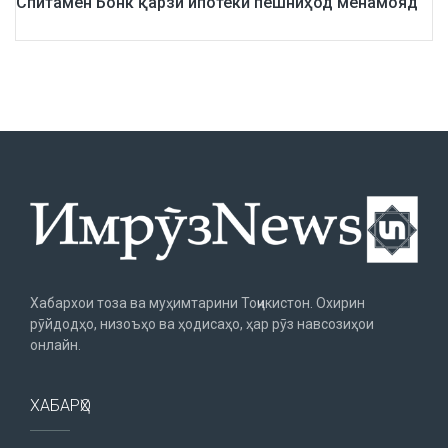
Спитамен Бонк қарзи ипотекӣ пешниҳод менамояд
Хабархои тоза ва муҳимтарини Тоҷикистон. Охирин
рӯйдодҳо, низоъҳо ва ҳодисаҳо, ҳар рӯз навсозиҳои
онлайн.
ХАБАРҲО