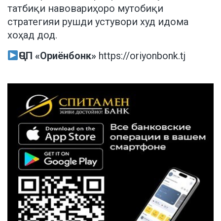
татбиқи навовариҳоро мутобиқи
стратегияи рушди устувори худ идома
хоҳад дод.
ҶСП «Ориёнбонк»
https://oriyonbonk.tj