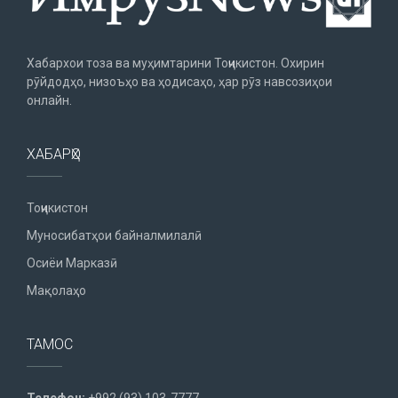
Хабархои тоза ва муҳимтарини Тоҷикистон. Охирин
рӯйдодҳо, низоъҳо ва ҳодисаҳо, ҳар рӯз навсозиҳои
онлайн.
ХАБАРҲО
Тоҷикистон
Муносибатҳои байналмилалӣ
Осиёи Марказӣ
Мақолаҳо
ТАМОС