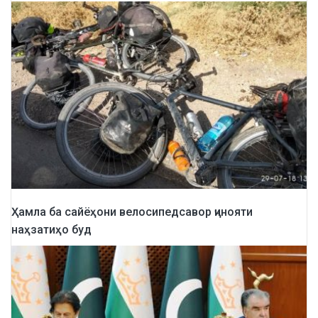
Ҳамла ба сайёҳони велосипедсавор ҷинояти
наҳзатиҳо буд