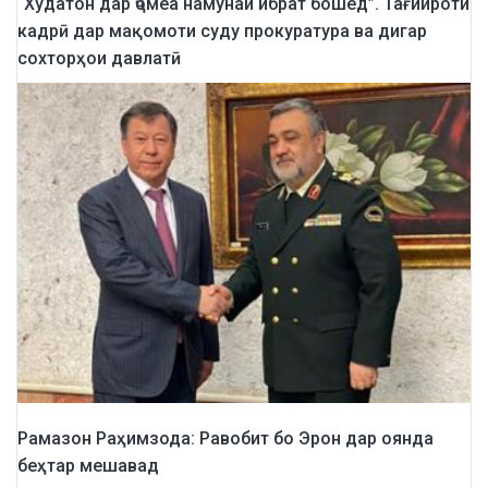
“Худатон дар ҷомеа намунаи ибрат бошед”. Тағйироти
кадрӣ дар мақомоти суду прокуратура ва дигар
сохторҳои давлатӣ
Рамазон Раҳимзода: Равобит бо Эрон дар оянда
беҳтар мешавад