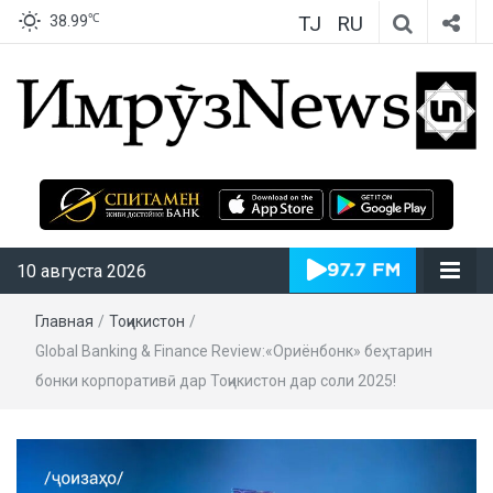
TJ
RU
℃
38.99
ИмрӯзNews
10 августа 2026
Главная
/
Тоҷикистон
/
Global Banking & Finance Review:«Ориёнбонк» беҳтарин
бонки корпоративӣ дар Тоҷикистон дар соли 2025!