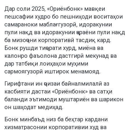
Дар соли 2025, «Ориёнбонк» мавқеи
пешсафии худро бо пешниҳоди воситаҳои
самараноки маблағгузорӣ, идоракунии
пули нақд ва идоракунии ҷараёни пули нақд
ба мизоҷони корпоративӣ тасдиқ кард.
Бонк рушди тиҷорати хурд, миёна ва
калонро фаъолона дастгирӣ мекунад ва
дар татбиқи лоиҳаҳои муҳими
сармоягузорӣ иштирок менамояд.
Гирифтани ин ҷоизаи байналмилалӣ аз
касбияти дастаи «Ориёнбонк» ва сатҳи
баланди эътимоди муштариён ва шарикон
он шаҳодат медиҳад.
Бонк минбаъд низ ба беҳтар кардани
хизматрасонии корпоративии худ ва