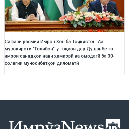
Сафари расмии Имрон Хон ба Тоҷикистон: Аз
музокироти “Толибон”-у тоҷикон дар Душанбе то
имзои санадҳои нави ҳамкорӣ ва омодагӣ ба 30-
солагии муносибатҳои диломатӣ