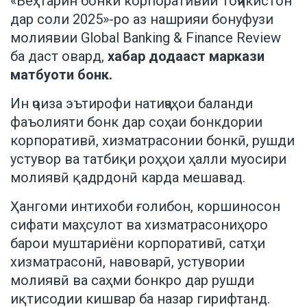
«Беҳтарин бонки корпоративии Тоҷикистон
дар соли 2025»-ро аз нашрияи бонуфузи
молиявии Global Banking & Finance Review
ба даст овард,
хабар додааст маркази
матбуоти бонк.
Ин ҷоиза эътирофи натиҷаҳои баланди
фаъолияти бонк дар соҳаи бонкдории
корпоративӣ, хизматрасонии бонкӣ, рушди
устувор ва татбиқи роҳҳои ҳалли муосири
молиявӣ қадрдонӣ карда мешавад.
Ҳангоми интихоби ғолибон, коршиносон
сифати маҳсулот ва хизматрасониҳоро
барои муштариёни корпоративӣ, сатҳи
хизматрасонӣ, навоварӣ, устувории
молиявӣ ва саҳми бонкро дар рушди
иқтисодии кишвар ба назар гирифтанд.