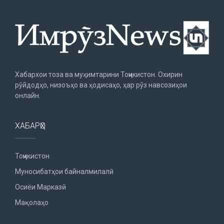
Хабархои тоза ва муҳимтарини Тоҷикистон. Охирин
рӯйдодҳо, низоъҳо ва ҳодисаҳо, ҳар рӯз навсозиҳои
онлайн.
ХАБАРҲО
Тоҷикистон
Муносибатҳои байналмилалӣ
Осиёи Марказӣ
Мақолаҳо