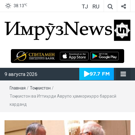
TJ
RU
℃
38.13
ИмрӯзNews
9 августа 2026
Главная
/
Тоҷикистон
/
Тоҷикистон ва Иттиҳоди Аврупо ҳамкориҳоро баррасӣ
карданд