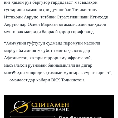
низ ҳамон рӯз баргузор гардидааст, масъалаҳои
густариши ҳамкориҳои дуҷонибаи Тоҷикистону
Иттиҳоди Аврупо, татбиқи Стратегияи нави Иттиҳоди
Аврупо дар Осиёи Марказӣ ва амалисозии лоиҳаҳои
муштарак мавриди баррасӣ қарор гирифтаанд.
“Ҳамчунин гуфтугӯи судманд перомуни масоили
марбут ба амнияту суботи минтақа, вазъ дар
Афғонистон, хатари терроризму ифротгароӣ,
масъалаҳои рӯзномаи байналмилалӣ ва дигар
мавзӯъҳои мавриди эҳтимоми муштарак сурат гирифт”,
— омадааст дар хабари ВКХ Тоҷикистон.