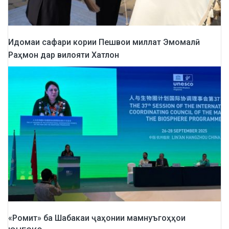
Идомаи сафари кории Пешвои миллат Эмомалӣ
Раҳмон дар вилояти Хатлон
«Ромит» ба Шабакаи ҷаҳонии мамнуъгоҳҳои