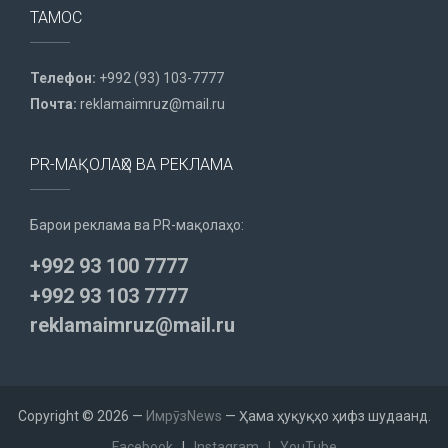
ТАМОС
Телефон:
+992 (93) 103-7777
Почта:
reklamaimruz@mail.ru
PR-МАҚОЛАҲО ВА РЕКЛАМА
Барои реклама ва PR-мақолаҳо:
+992 93 100 7777
+992 93 103 7777
reklamaimruz@mail.ru
Copyright © 2026 —
ИмрӯзNews
— Ҳама ҳуқуқҳо ҳифз шудаанд.
Facebook
|
Instagram
|
YouTube