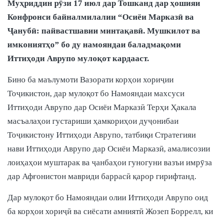
Муҳриддин рӯзи 17 июл дар Тошканд дар ҳошияи
Конфронси байналмилалии “Осиёи Марказӣ ва
Ҷанубӣ: пайвастшавии минтақавӣ. Мушкилот ва
имкониятҳо” бо ду намояндаи баладмақоми
Иттиҳоди Аврупо мулоқот кардааст.
Бино ба маълумоти Вазорати корҳои хориҷии
Тоҷикистон, дар мулоқот бо Намояндаи махсуси
Иттиҳоди Аврупо дар Осиёи Марказӣ Терҳи Ҳакала
масъалаҳои густариши ҳамкориҳои дуҷонибаи
Тоҷикистону Иттиҳоди Аврупо, татбиқи Стратегияи
нави Иттиҳоди Аврупо дар Осиёи Марказӣ, амалисозии
лоиҳаҳои муштарак ва ҷанбаҳои гуногуни вазъи имрӯза
дар Афғонистон мавриди баррасӣ қарор гирифтанд.
Дар мулоқот бо Намояндаи олии Иттиҳоди Аврупо оид
ба корҳои хориҷӣ ва сиёсати амниятӣ Жозеп Боррелл, ки