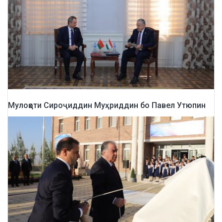
Мулоқоти Сироҷиддин Муҳриддин бо Павел Утюпин