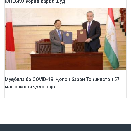
ЮНЕСКО ворид карда шуд
Муқобила бо COVID-19: Ҷопон барои Тоҷикистон 57
млн сомонӣ ҷудо кард