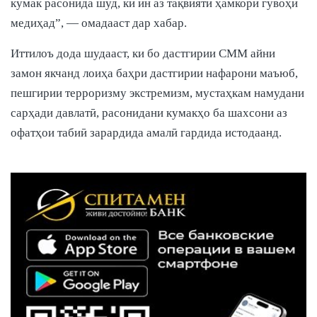
кумак расонида шуд, ки ин аз тақвияти ҳамкорӣ гувоҳӣ
медиҳад”, — омадааст дар хабар.
Иттилоъ дода шудааст, ки бо дастгирии СММ айни
замон якчанд лоиҳа баҳри дастгирии нафарони маъюб,
пешгирии терроризму экстремизм, мустаҳкам намудани
сарҳади давлатӣ, расонидани кумакҳо ба шахсони аз
офатҳои табиӣ зарардида амалӣ гардида истодаанд.