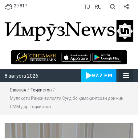
TJ
RU
℃
29.81
ИмрӯзNews
8 августа 2026
Главная
/
Тоҷикистон
/
Мулоқоти Раиси вилояти Суғд бо ҳамоҳангсози доимии
СММ дар Тоҷикистон