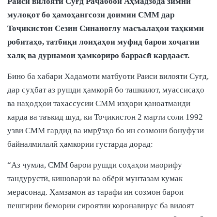
Раиси вилояти Суғд Раҷаббой Аҳмадзода зимни
мулоқот бо ҳамоҳангсози доимии СММ дар
Тоҷикистон Сезин Синаноглу масъалаҳои таҳкими
робитаҳо, татбиқи лоиҳаҳои муфид барои хоҷагии
халқ ва дурнамои ҳамкориро баррасӣ кардааст.
Бино ба хабари Хадамоти матбуоти Раиси вилояти Суғд,
дар суҳбат аз рушди ҳамкорӣ бо ташкилот, муассисаҳо
ва наҳодҳои тахассусии СММ изҳори қаноатмандӣ
карда ва таъкид шуд, ки Тоҷикистон 2 марти соли 1992
узви СММ гардид ва имрӯзҳо бо ин созмони бонуфузи
байналмилалӣ ҳамкории густарда дорад:
“Аз ҷумла, СММ барои рушди соҳаҳои маорифу
тандурустӣ, кишоварзӣ ва обёрӣ мунтазам кумак
мерасонад. Ҳамзамон аз тарафи ин созмон барои
пешгирии бемории сироятии коронавирус ба вилоят