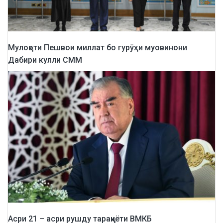
Мулоқоти Пешвои миллат бо гурӯҳи муовинони
Дабири кулли СММ
Асри 21 – асри рушду тараққиёти ВМКБ