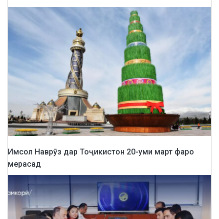
Имсол Наврӯз дар Тоҷикистон 20-уми март фаро
мерасад