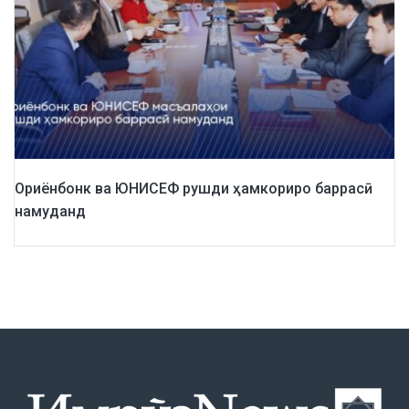
Ориёнбонк ва ЮНИСЕФ рушди ҳамкориро баррасӣ
намуданд