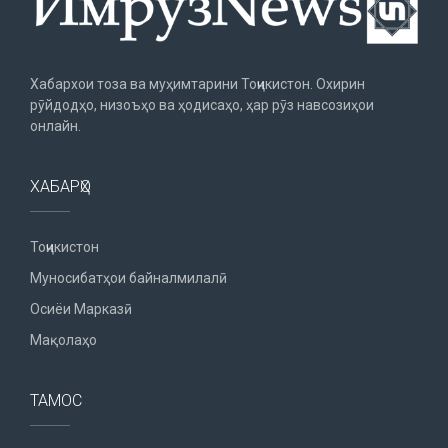
Хабархои тоза ва муҳимтарини Тоҷикистон. Охирин
рӯйдодҳо, низоъҳо ва ҳодисаҳо, ҳар рӯз навсозиҳои
онлайн.
ХАБАРҲО
Тоҷикистон
Муносибатҳои байналмилалӣ
Осиёи Марказӣ
Мақолаҳо
ТАМОС