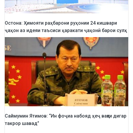
Остона: Ҳимояти раҳбарони руҳонии 24 кишвари
ҷаҳон аз идеяи таъсиси ҳаракати ҷаҳонӣ барои сулҳ
Саймумин Ятимов: “Ин фоҷиа набояд ҳеҷ вақти дигар
такрор шавад”