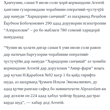
Ҳамчунин, санаи 9 июли соли ҷорӣ кормандони Агентӣ
ҳангоми гузаронидани чорабинии оперативӣ-ҷустуҷӯӣ
дар намуди “Харидории санҷишӣ” аз шаҳрванд Раҷабов
Ёқубчон Бобоҷонович 290 адад дорувории психотропии
“Алпразолам” – ро бо маблағи 780 сомонӣ харидорӣ
намудаанд:
“Чунин як ҳолати дигар санаи 6 уми июли соли равон
дар натиҷаи баргузории чорабинии оперативӣ-
ҷустуҷӯйи дар намуди “Харидории санҷишӣ” аз ҷониби
кормандони Агентӣ дар дорухонаи “Амир-фарм” воқеъ
дар кучаи Н.Қарабоев №92 каср 1 ба қайд гирифта
шуда, аз шаҳрванд Ҷумаев Илҳом Эмомалиевич, ду
адад қутии рангаш сафед бо навиштаҷоти Alprazolam ки
дар дохили он 224 адад ҳабҳо ҷойгир буданд дастрас
карда шуд”, — хабар дод Агентӣ.