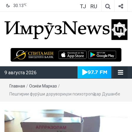
TJ
RU
℃
30.13
ИмрӯзNews
9 августа 2026
Главная
/
Осиёи Марказӣ
/
Пешгирии фурӯши дорувориҳои психотропӣ дар Душанбе