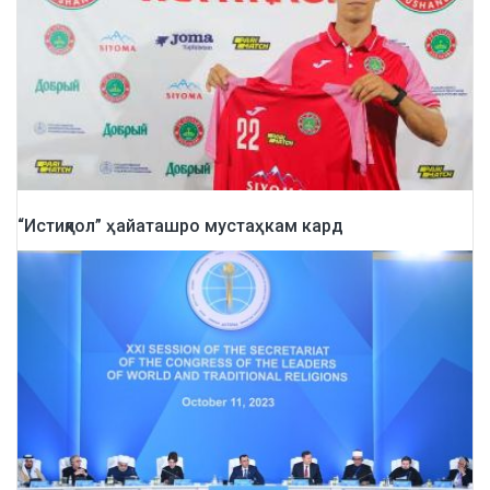
“Истиқлол” ҳайаташро мустаҳкам кард