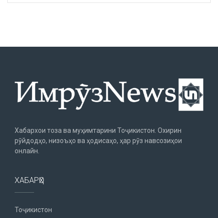
Хабархои тоза ва муҳимтарини Тоҷикистон. Охирин
рӯйдодҳо, низоъҳо ва ҳодисаҳо, ҳар рӯз навсозиҳои
онлайн.
ХАБАРҲО
Тоҷикистон