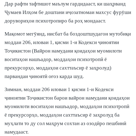
Дар рафти тафтишот маълум гардидааст, ки шаҳрванд
Ҷумаев Илҳом бе доштани иҷозатномаи махсус фурӯши
дорувориҳои психотропиро ба роҳ мондааст.
Мақомот мегӯянд, нисбат ба боздоштшудагон мутобиқи
моддаи 206, иловаи 1, қисми 1-и Кодекси ҷиноятии
Тоҷикистон (Вайрон намудани қоидаҳои муомилоти
воситаҳои нашъадор, моддаҳои психотропӣ ё
прекурсорҳо, моддаҳои сахттаъсир ё заҳролуд)
парвандаи ҷиноятӣ оғоз карда шуд.
Зимнан, моддаи 206 иловаи 1 қисми 1-и Кодекси
ҷиноятии Тоҷикистон барои вайрон намудани қоидаҳои
муомилоти воситаҳои нашъадор, моддаҳои психотропӣ
ё прекурсорҳо, моддаҳои сахттаъсир ё заҳролуд ба
муҳлати то ду сол маҳрум сохтан аз озодӣро пешбинӣ
намудааст.