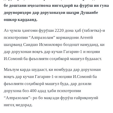
бе доштани иҷозатнома нигоҳдорӣ ва фурӯш ин гуна
дорувориҳоро дар дорухонаҳои шаҳри Душанбе
ошкор кардаанд.
Аз ҷумла ҳангоми фурӯши 2220 дона ҳаб (таблетка)-и
психотропии “Алпразолам” кормандони Агентӣ
шаҳрванд Саидшо Исмоиловро боздошт намуданд, ки
дар дорухонаи воқеъ дар кучаи Гагарин-1 и ноҳияи
И.Сомонӣ ба фаъолияти соҳибкорӣ машғул будаааст.
Маълум карда шудааст, ки номбурда дар дорухонаи
воқеъ дар кучаи Гагарин-1-и ноҳияи И.Сомонӣ ба
фаъолияти соҳибкорӣ машғул буда, дар дохили
дорухона боз 400 адад ҳаби психотропии
“Алпразолам”- ро бо мақсади фурӯш ғайриқонунӣ
нигоҳ медорад.