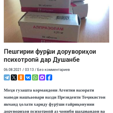
Пешгирии фурӯши дорувориҳои
психотропӣ дар Душанбе
06.08.2021 / 03:13 /
Без комментариев
Моҳи гузашта кормандони Агентии назорати
маводи нашъаовари назди Президенти Тоҷикистон
якчанд ҳолати хариду фурӯши ғайриқонунии
дорувориҳои психотропӣ аз ҷониби шаҳрвандон ва