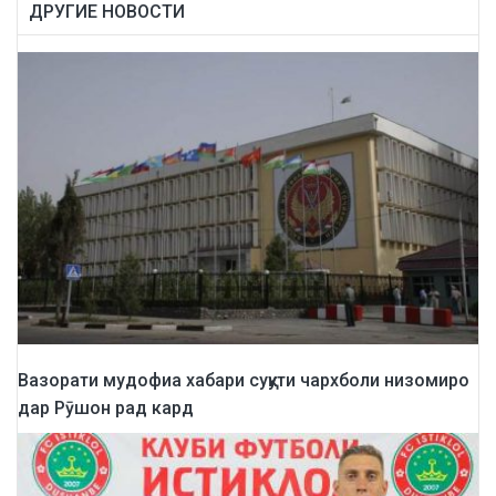
ДРУГИЕ НОВОСТИ
Вазорати мудофиа хабари суқути чархболи низомиро
дар Рӯшон рад кард