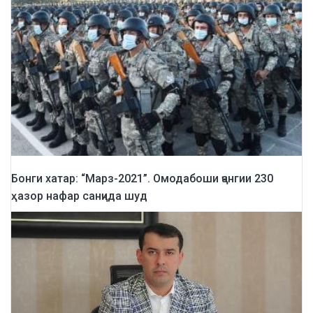
Бонги хатар: “Марз-2021”. Омодабоши ҷангии 230
ҳазор нафар санҷида шуд