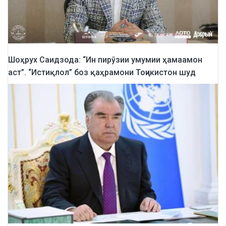
Шоҳрух Саидзода: “Ин пирӯзии умумии ҳамаамон
аст”. “Истиқлол” боз қаҳрамони Тоҷикистон шуд