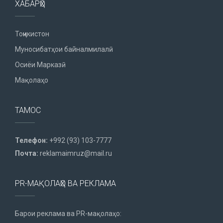
ХАБАРҲО
Тоҷикистон
Муносибатҳои байналмилалӣ
Осиёи Марказӣ
Мақолаҳо
ТАМОС
Телефон:
+992 (93) 103-7777
Почта:
reklamaimruz@mail.ru
PR-МАҚОЛАҲО ВА РЕКЛАМА
Барои реклама ва PR-мақолаҳо: