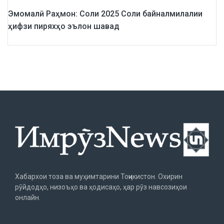
Эмомалӣ Раҳмон: Соли 2025 Соли байналмилалии
ҳифзи пиряхҳо эълон шавад
Хабархои тоза ва муҳимтарини Тоҷикистон. Охирин
рӯйдодҳо, низоъҳо ва ҳодисаҳо, ҳар рӯз навсозиҳои
онлайн.