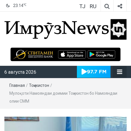
TJ
RU
℃
23.14
ИмрӯзNews
6 августа 2026
Главная
/
Тоҷикистон
/
Мулоқоти Намояндаи доимии Тоҷикистон бо Намояндаи
олии СММ