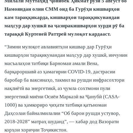
Милали Муттаҳид Ҷонибек Ҳикмат рӯзи 5 август бо
Намояндаи олии СММ оид ба Гурӯҳи кишварҳои
кам тараққикарда, кишварҳои тараққикунандаи
маҳсур дар хушкӣ ва ҷазиракишварҳои хурди рӯ ба
тараққӣ Куртеней Раттрей мулоқот кардааст.
“Зимни мулоқот авлавиятҳои кишвар дар Гурӯҳи
кишварҳои тарақикунандаи маҳсур дар хушкӣ, инчунин
масъалаҳои татбиқи Барномаи амали Вена,
барқароршавӣ аз ҳамагирии COVID-19, дастрасии
баробар ба ваксинаҳо, такмил ва рушди инфрасохтори
нақлиётӣ ва энергетикӣ, аз ҷумла сохтмони пули
энергетикӣ миёни Осиёи Марказӣ ва Ҷанубӣ (CASA-
1000) ва ҳамкориро ҷиҳати татбиқи қатъномаи
Даҳсолаи байналмилалии “Об барои рушди устувор,
2018-2028” матраҳ шуданд”, — хабар дод Вазорати
корҳои хориҷии Тоҷикистон.