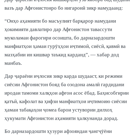
вазъ дар Афғонистонро бо нигаронӣ зикр намудаанд:
“Онҳо аҳамияти бо масъулият барқарор намудани
ҳокимияти давлатиро дар Афғонистон тавассути
муколамаи фарогири осоишта, бо дарназардошти
манфиатҳои ҳамаи гурӯҳҳои иҷтимоӣ, сиёсӣ, қавмӣ ва
мазҳабии ин кишвар таъкид карданд”, — хабар дод
манбаъ.
Дар ҷараёни иҷлосия зикр карда шудааст, ки режими
сиёсии Афгонистон бояд ба озодона амалӣ гардидани
иродаи тамоми халқҳои афғон асос ёбад. Баҳисобгирии
қатъӣ, кафолат ва ҳифзи манфиатҳои иҷтимоию сиёсии
ҳамаи табақаҳои ҷомеа барои устувории дилхоҳ
ҳукумати Афғонистон аҳамияти ҳалкунанда дорад.
Бо дарназардошти ҳузури афзояндаи ҷангҷӯёни