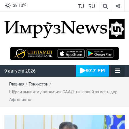
TJ
RU
℃
38.13
ИмрӯзNews
9 августа 2026
Главная
/
Тоҷикистон
/
Шӯрои амнияти дастҷамъии СААД: нигаронӣ аз вазъ дар
Афғонистон