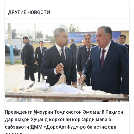
ДРУГИЕ НОВОСТИ
Президенти Ҷумҳурии Тоҷикистон Эмомалӣ Раҳмон
дар шаҳри Хуҷанд корхонаи коркарди меваю
сабзавоти ҶДММ «ДороАртФуд»-ро ба истифода