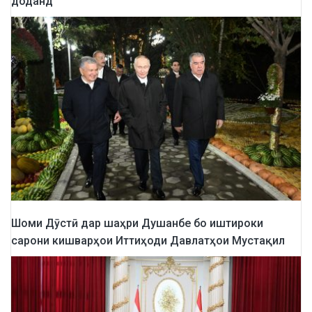
доданд
Шоми Дӯстӣ дар шаҳри Душанбе бо иштироки
сарони кишварҳои Иттиҳоди Давлатҳои Мустақил