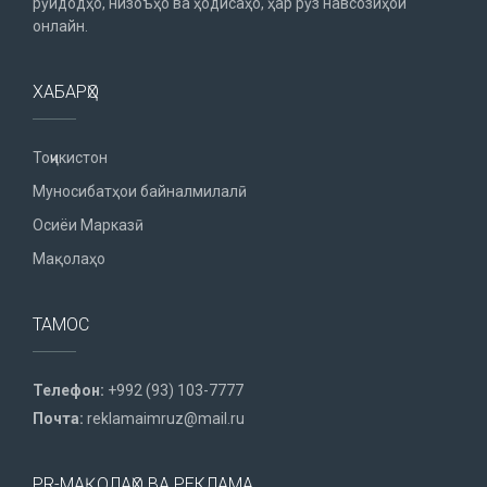
рӯйдодҳо, низоъҳо ва ҳодисаҳо, ҳар рӯз навсозиҳои
онлайн.
ХАБАРҲО
Тоҷикистон
Муносибатҳои байналмилалӣ
Осиёи Марказӣ
Мақолаҳо
ТАМОС
Телефон:
+992 (93) 103-7777
Почта:
reklamaimruz@mail.ru
PR-МАҚОЛАҲО ВА РЕКЛАМА