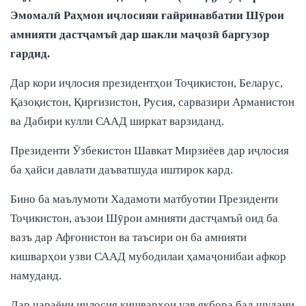
Эмомалӣ Раҳмон иҷлосияи ғайринавбатии Шӯрои
амнияти дастҷамъӣ дар шакли маҷозӣ баргузор
гардид.
Дар кори иҷлосия президентҳои Тоҷикистон, Беларус,
Қазоқистон, Қирғизистон, Русия, сарвазири Арманистон
ва Дабири кулли СААД ширкат варзиданд.
Президенти Ӯзбекистон Шавкат Мирзиёев дар иҷлосия
ба ҳайси давлати даъватшуда иштирок кард.
Бино ба маълумоти Хадамоти матбуотии Президенти
Тоҷикистон, аъзои Шӯрои амнияти дастҷамъӣ оид ба
вазъ дар Афғонистон ва таъсири он ба амнияти
кишварҳои узви СААД мубодилаи ҳамаҷонибаи афкор
намуданд.
Дар ҷараёни иҷлосия кишварҳои узв якбора бад шудани