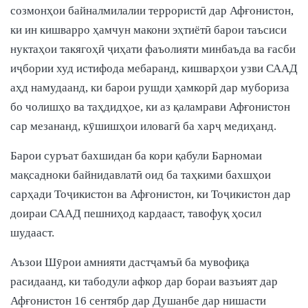
созмонҳои байналмилалии террористӣ дар Афғонистон,
ки ин кишварро ҳамчун макони эҳтиётӣ барои таъсиси
нуктаҳои такягоҳӣ ҷиҳати фаъолияти минбаъда ва ғасби
иҷбории худ истифода мебаранд, кишварҳои узви СААД
аҳд намудаанд, ки барои рушди ҳамкорӣ дар мубориза
бо чолишҳо ва таҳдидҳое, ки аз қаламрави Афғонистон
сар мезананд, кӯшишҳои иловагӣ ба харҷ медиҳанд.
Барои суръат бахшидан ба кори қабули Барномаи
мақсадноки байнидавлатӣ оид ба таҳкими бахшҳои
сарҳади Тоҷикистон ва Афғонистон, ки Тоҷикистон дар
доираи СААД пешниҳод кардааст, тавофуқ ҳосил
шудааст.
Аъзои Шӯрои амнияти дастҷамъӣ ба мувофиқа
расидаанд, ки табодули афкор дар бораи вазъият дар
Афғонистон 16 сентябр дар Душанбе дар нишасти