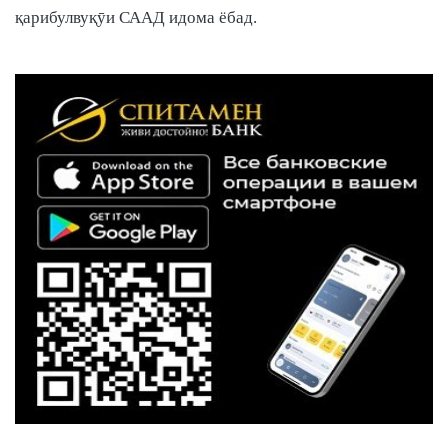
қарибулвуқӯи СААД идома ёбад.