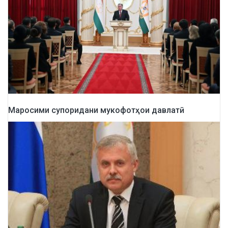
Маросими супоридани мукофотҳои давлатӣ