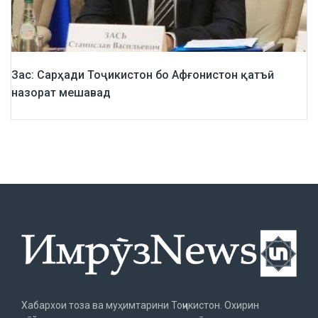
Зас: Сарҳади Тоҷикистон бо Афғонистон қатъӣ
назорат мешавад
Хабархои тоза ва муҳимтарини Тоҷикистон. Охирин