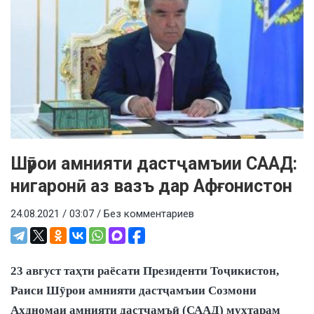
Шӯрои амнияти дастҷамъии СААД:
нигаронӣ аз вазъ дар Афғонистон
24.08.2021 / 03:07 /
Без комментариев
23 август таҳти раёсати Президенти Тоҷикистон,
Раиси Шӯрои амнияти дастҷамъии Созмони
Аҳдномаи амнияти дастҷамъӣ (СААД) муҳтарам