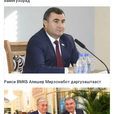
намегузорад”
Раиси ВМКБ Алишер Мирзонабот даргузаштааст