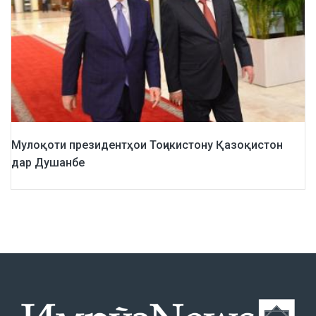
Мулоқоти президентҳои Тоҷикистону Қазоқистон
дар Душанбе