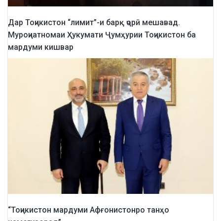
Дар Тоҷикистон “лимит”-и барқ ҷорӣ мешавад.
Муроҷиатномаи Ҳукумати Ҷумҳурии Тоҷикистон ба
мардуми кишвар
“Тоҷикистон мардуми Афғонистонро танҳо