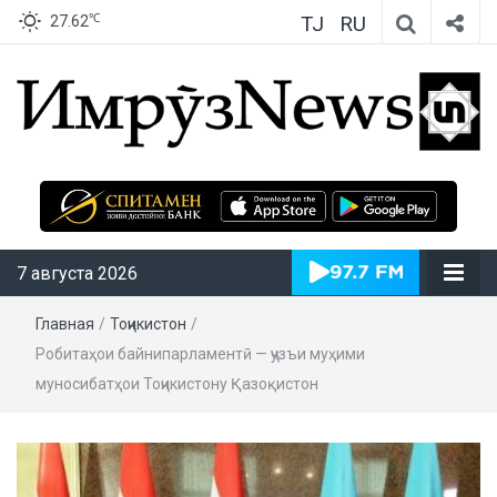
TJ
RU
℃
27.62
ИмрӯзNews
7 августа 2026
Главная
/
Тоҷикистон
/
Робитаҳои байнипарламентӣ — ҷузъи муҳими
муносибатҳои Тоҷикистону Қазоқистон