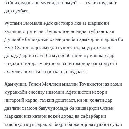
байниҳамдигарӣ мусоидат намуд”, — гуфта шудааст
дар суҳбат.
Рустами Эмомалӣ Қазоқистонро яке аз шарикони
калидии стратегии Тоҷикистон номида, гуфтааст, ки
Душанбе ба таҳкими ҳамаҷонибаи ҳамкории шарикӣ бо
Нур-Султон дар самтҳои гуногун таваҷҷуҳи калон
дорад. Дар ин самт ба муносибатҳои ду кишвар дар
соҳаҳои тиҷорату иқтисод ва иҷтимоиву башардӯстӣ
аҳаммияти хосса зоҳир карда шудааст.
Ҳамчунин, Раиси Маҷлиси миллии Тоҷикистон аз вазъи
мураккаби сиёсиву низомии Афғонистон изҳори
нигаронӣ карда, таъкид доштааст, ки ин ҳолати дар
давлати ҳамсоя бавуҷудомада ба кишварҳои Осиёи
Марказӣ низ хатари воқеӣ дорад ва сафарбарии
талошҳои муштаракро баҳри барқарор намудани сулҳи