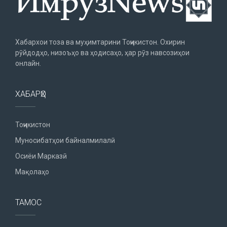
Хабархои тоза ва муҳимтарини Тоҷикистон. Охирин
рӯйдодҳо, низоъҳо ва ҳодисаҳо, ҳар рӯз навсозиҳои
онлайн.
ХАБАРҲО
Тоҷикистон
Муносибатҳои байналмилалӣ
Осиёи Марказӣ
Мақолаҳо
ТАМОС