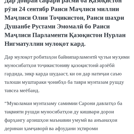
Дар доираи сафари расмӣ ба Қазоқистон
рӯзи 24 сентябр Раиси Маҷлиси миллии
Маҷлиси Олии Тоҷикистон, Раиси шаҳри
Душанбе Рустами Эмомалӣ бо Раиси
Маҷлиси Парламенти Қазоқистон Нурлан
Нигматуллин мулоқот кард.
Дар мулоқот робитаҳои байнипарламентӣ ҷузъи муҳими
муносибатҳои тоҷикистониву қазоқистонӣ арзёбӣ
гардида, зикр карда шудааст, ки он дар натиҷаи саъю
талоши муштараки ҷонибҳо ба таври мунтазам рушду
тавсеа меёбанд.
“Муколамаи мунтазаму самимии Сарони давлатҳо ба
тақвияти рушди муносибатҳои ду кишвари дорои
фарҳангу арзишҳои маънавии умумӣ ва анъанаҳои
деринаи ҳамҷаворӣ ва афзудани эҳтироми