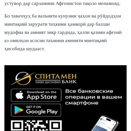
устувор дар сарзамини Афғонистон тақозо менамояд.
Бо таваҷҷуҳ ба вазъияти кунунии ҷаҳон ва рӯйдодҳои
минтақавӣ зарурати таҳкими ҳамкорӣ дар бахши
мудофиа ва амният зикр гардида, ҳалли қазияи афғонӣ
аз омилҳои асосии таъмини амнияти минтақавӣ
ҳисобида шудааст.