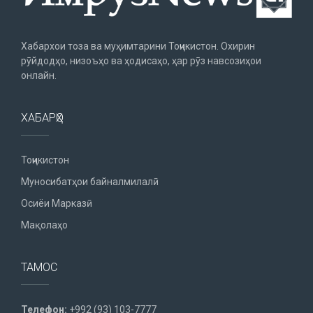
Хабархои тоза ва муҳимтарини Тоҷикистон. Охирин
рӯйдодҳо, низоъҳо ва ҳодисаҳо, ҳар рӯз навсозиҳои
онлайн.
ХАБАРҲО
Тоҷикистон
Муносибатҳои байналмилалӣ
Осиёи Марказӣ
Мақолаҳо
ТАМОС
Телефон:
+992 (93) 103-7777