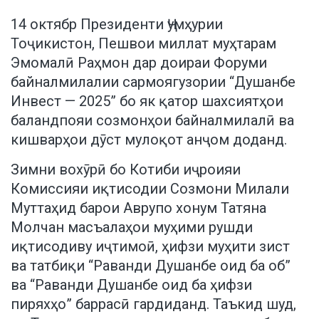
14 октябр Президенти Ҷумҳурии
Тоҷикистон, Пешвои миллат муҳтарам
Эмомалӣ Раҳмон дар доираи Форуми
байналмилалии сармоягузории “Душанбе
Инвест — 2025” бо як қатор шахсиятҳои
баландпояи созмонҳои байналмилалӣ ва
кишварҳои дӯст мулоқот анҷом доданд.
Зимни вохӯрӣ бо Котиби иҷроияи
Комиссияи иқтисодии Созмони Милали
Муттаҳид барои Аврупо хонум Татяна
Молчан масъалаҳои муҳими рушди
иқтисодиву иҷтимоӣ, ҳифзи муҳити зист
ва татбиқи “Раванди Душанбе оид ба об”
ва “Раванди Душанбе оид ба ҳифзи
пиряхҳо” баррасӣ гардиданд. Таъкид шуд,