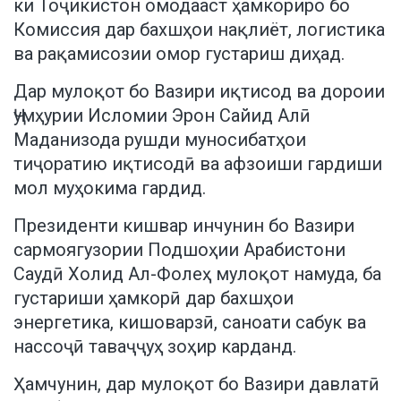
ки Тоҷикистон омодааст ҳамкориро бо
Комиссия дар бахшҳои нақлиёт, логистика
ва рақамисозии омор густариш диҳад.
Дар мулоқот бо Вазири иқтисод ва дороии
Ҷумҳурии Исломии Эрон Сайид Алӣ
Маданизода рушди муносибатҳои
тиҷоратию иқтисодӣ ва афзоиши гардиши
мол муҳокима гардид.
Президенти кишвар инчунин бо Вазири
сармоягузории Подшоҳии Арабистони
Саудӣ Холид Ал-Фолеҳ мулоқот намуда, ба
густариши ҳамкорӣ дар бахшҳои
энергетика, кишоварзӣ, саноати сабук ва
нассоҷӣ таваҷҷуҳ зоҳир карданд.
Ҳамчунин, дар мулоқот бо Вазири давлатӣ