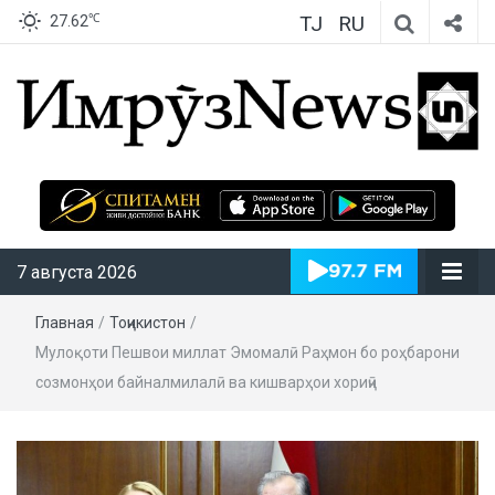
TJ
RU
℃
27.62
ИмрӯзNews
7 августа 2026
Главная
/
Тоҷикистон
/
Мулоқоти Пешвои миллат Эмомалӣ Раҳмон бо роҳбарони
созмонҳои байналмилалӣ ва кишварҳои хориҷӣ