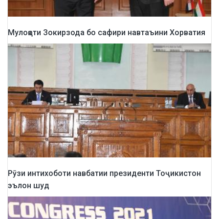
Мулоқоти Зокирзода бо сафири навтаъини Хорватия
Рӯзи интихоботи навбатии президенти Тоҷикистон
эълон шуд