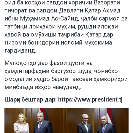
оид ба корҳои савдои хориҷии Вазорати
тиҷорат ва савдои Давлати Қатар Аҳмад
ибни Муҳаммад Ас-Сайид, ҷалби сармоя ва
татбиқи лоиҳаҳои муҳим, рушди алоқаи
ҳавоӣ ва омӯзиши таҷрибаи Қатар дар
низоми бонкдории исломӣ муҳокима
гардиданд.
Мулоқотҳо дар фазои дӯстӣ ва
ҳамдигарфаҳмӣ баргузор шуда, ҷонибҳо
омодагии худро барои тавсеаи ҳамкориҳои
минбаъда изҳор намуданд.
Шарҳи бештар дар:
https://www.president.tj