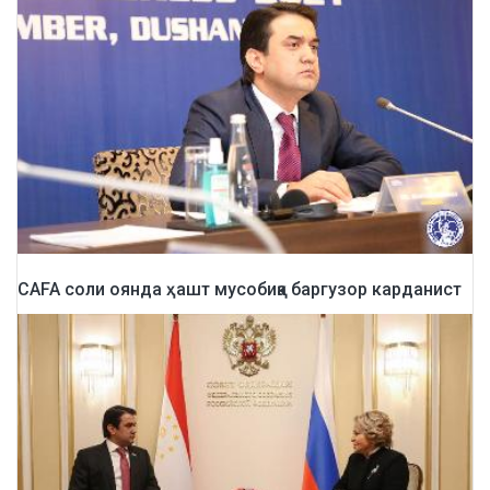
CAFA соли оянда ҳашт мусобиқа баргузор карданист