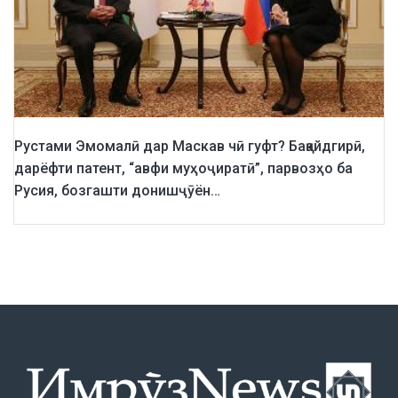
Рустами Эмомалӣ дар Маскав чӣ гуфт? Бақайдгирӣ,
дарёфти патент, “авфи муҳоҷиратӣ”, парвозҳо ба
Русия, бозгашти донишҷӯён…