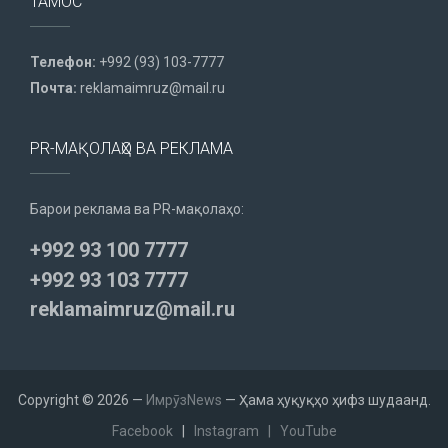
ТАМОС
Телефон:
+992 (93) 103-7777
Почта:
reklamaimruz@mail.ru
PR-МАҚОЛАҲО ВА РЕКЛАМА
Барои реклама ва PR-мақолаҳо:
+992 93 100 7777
+992 93 103 7777
reklamaimruz@mail.ru
Copyright © 2026 —
ИмрӯзNews
— Ҳама ҳуқуқҳо ҳифз шудаанд.
Facebook
|
Instagram
|
YouTube