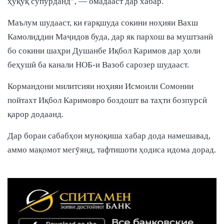
ҳуқуқ супурданд”, — омадааст дар хабар.
Маълум шудааст, ки ғарқшуда сокини ноҳияи Вахш
Камолиддин Маҷидов буда, дар як пархош ва муштзанӣ
бо сокини шаҳри Душанбе Иқбол Каримов дар ҳоли
беҳушӣ ба канали НОБ-и Вазоб сарозер шудааст.
Кормандони милитсияи ноҳияи Исмоили Сомонии
пойтахт Иқбол Каримовро боздошт ва таҳти бозпурсӣ
қарор додаанд.
Дар бораи сабабҳои муноқиша хабар дода намешавад,
аммо мақомот мегӯянд, тафтишоти ҳодиса идома дорад.