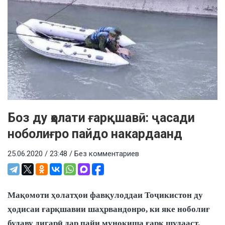
Боз ду ҳолати ғарқшавӣ: ҷасади
ноболиғро пайдо накардаанд
25.06.2020 / 23:48 /
Без комментариев
Мақомоти ҳолатҳои фавқулоддаи Тоҷикистон ду
ҳодисаи ғарқшавии шаҳрвандонро, ки яке ноболиғ
будаву дигарӣ дар пайи муноқиша ғарқ шудааст,