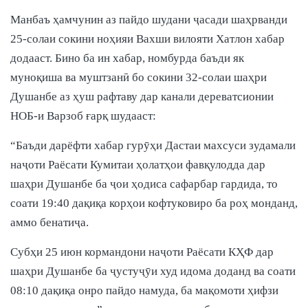
Манбаъ ҳамчунин аз пайдо шудани ҷасади шаҳрванди
25-солаи сокини ноҳияи Вахши вилояти Хатлон хабар
додааст. Бино ба ин хабар, номбурда баъди як
муноқиша ва муштзанӣ бо сокини 32-солаи шаҳри
Душанбе аз ҳуш рафтаву дар канали дереватсионии
НОБ-и Варзоб ғарқ шудааст:
“Баъди дарёфти хабар гурӯҳи Дастаи махсуси зудамали
наҷоти Раёсати Кумитаи ҳолатҳои фавқулодда дар
шаҳри Душанбе ба ҷои ҳодиса сафарбар гардида, то
соати 19:40 дақиқа корҳои кофтуковиро ба роҳ монданд,
аммо бенатиҷа.
Субҳи 25 июн кормандони наҷоти Раёсати КҲФ дар
шаҳри Душанбе ба ҷустуҷӯи худ идома доданд ва соати
08:10 дақиқа онро пайдо намуда, ба мақомоти ҳифзи