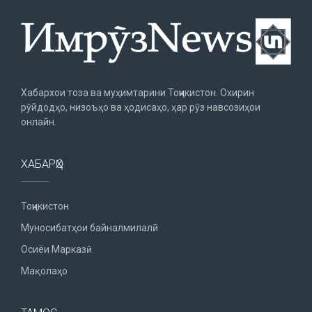
Хабархои тоза ва муҳимтарини Тоҷикистон. Охирин
рӯйдодҳо, низоъҳо ва ҳодисаҳо, ҳар рӯз навсозиҳои
онлайн.
ХАБАРҲО
Тоҷикистон
Муносибатҳои байналмилалӣ
Осиёи Марказӣ
Мақолаҳо