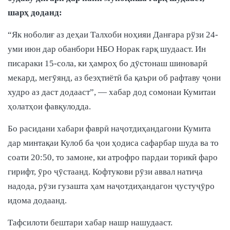
шарҳ доданд:
“Як ноболиғ аз деҳаи Талхоби ноҳияи Данғара рўзи 24-
уми июн дар обанбори НБО Норак ғарқ шудааст. Ин
писараки 15-сола, ки ҳамроҳ бо дӯстонаш шиноварӣ
мекард, мегӯянд, аз беэҳтиётӣ ба қаъри об рафтаву ҷони
худро аз даст додааст”, — хабар дод сомонаи Кумитаи
ҳолатҳои фавқулодда.
Бо расидани хабари фаврӣ наҷотдиҳандагони Кумита
дар минтақаи Кулоб ба ҷои ҳодиса сафарбар шуда ва то
соати 20:50, то замоне, ки атрофро пардаи торикӣ фаро
гирифт, ӯро ҷӯстаанд. Кофтукови рӯзи аввал натиҷа
надода, рӯзи гузашта ҳам наҷотдиҳандагон ҷустуҷӯро
идома додаанд.
Тафсилоти бештари хабар нашр нашудааст.