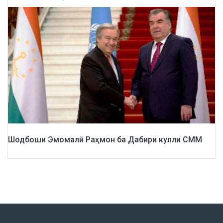
Шодбоши Эмомалӣ Раҳмон ба Дабири кулли СММ