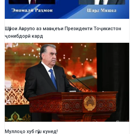
Шӯрои Аврупо аз мавқеъи Президенти Тоҷикистон
ҷонибдорӣ кард
Муллоҳо хуб гӯш кунед!