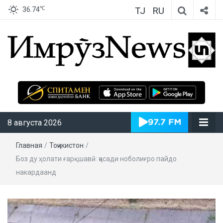
TJ
RU
℃
36.74
ИмрӯзNews
8 августа 2026
Главная
/
Тоҷикистон
/
Боз ду ҳолати ғарқшавӣ: ҷасади ноболиғро пайдо
накардаанд