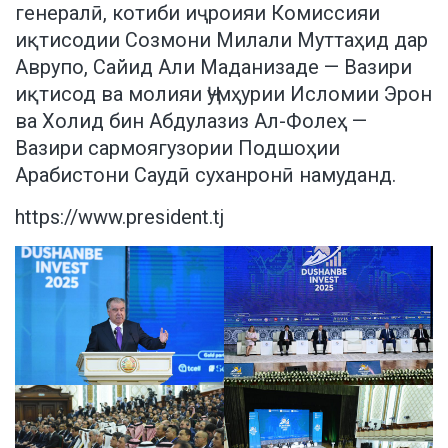
генералӣ, котиби иҷроияи Комиссияи
иқтисодии Созмони Милали Муттаҳид дар
Аврупо, Сайид Али Маданизаде — Вазири
иқтисод ва молияи Ҷумҳурии Исломии Эрон
ва Холид бин Абдулазиз Ал-Фолеҳ —
Вазири сармоягузории Подшоҳии
Арабистони Саудӣ суханронӣ намуданд.
https://www.president.tj