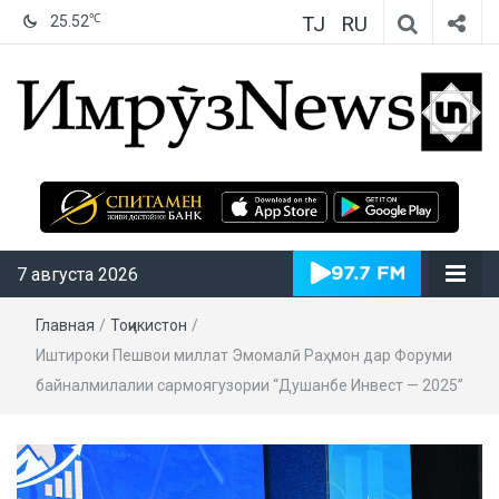
TJ
RU
℃
25.52
ИмрӯзNews
7 августа 2026
Главная
/
Тоҷикистон
/
Иштироки Пешвои миллат Эмомалӣ Раҳмон дар Форуми
байналмилалии сармоягузории “Душанбе Инвест — 2025”