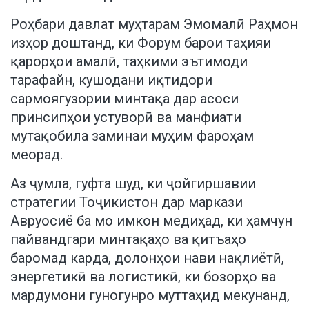
Роҳбари давлат муҳтарам Эмомалӣ Раҳмон
изҳор доштанд, ки Форум барои таҳияи
қарорҳои амалӣ, таҳкими эътимоди
тарафайн, кушодани иқтидори
сармоягузории минтақа дар асоси
принсипҳои устуворӣ ва манфиати
мутақобила заминаи муҳим фароҳам
меорад.
Аз ҷумла, гуфта шуд, ки ҷойгиршавии
стратегии Тоҷикистон дар маркази
Авруосиё ба мо имкон медиҳад, ки ҳамчун
пайвандгари минтақаҳо ва қитъаҳо
баромад карда, долонҳои нави нақлиётӣ,
энергетикӣ ва логистикӣ, ки бозорҳо ва
мардумони гуногунро муттаҳид мекунанд,