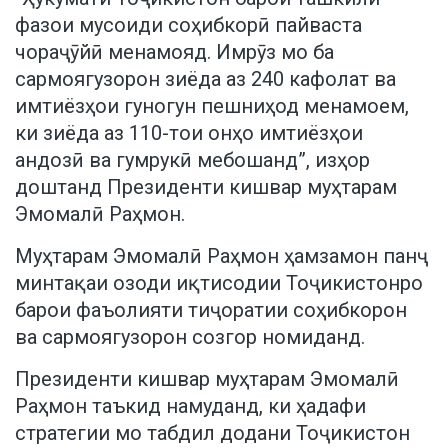
фазои мусоиди соҳибкорӣ пайваста
чораҷӯйӣ менамояд. Имрӯз мо ба
сармоягузорон зиёда аз 240 кафолат ва
имтиёзҳои гуногун пешниҳод менамоем,
ки зиёда аз 110-тои онҳо имтиёзҳои
андозӣ ва гумрукӣ мебошанд”, изҳор
доштанд Президенти кишвар муҳтарам
Эмомалӣ Раҳмон.
Муҳтарам Эмомалӣ Раҳмон ҳамзамон панҷ
минтақаи озоди иқтисодии Тоҷикистонро
барои фаъолияти тиҷоратии соҳибкорон
ва сармоягузорон созгор номиданд.
Президенти кишвар муҳтарам Эмомалӣ
Раҳмон таъкид намуданд, ки ҳадафи
стратегии мо табдил додани Тоҷикистон