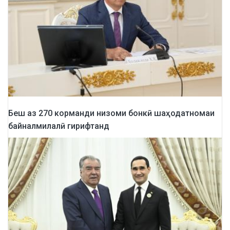
Беш аз 270 корманди низоми бонкӣ шаҳодатномаи
байналмилалӣ гирифтанд