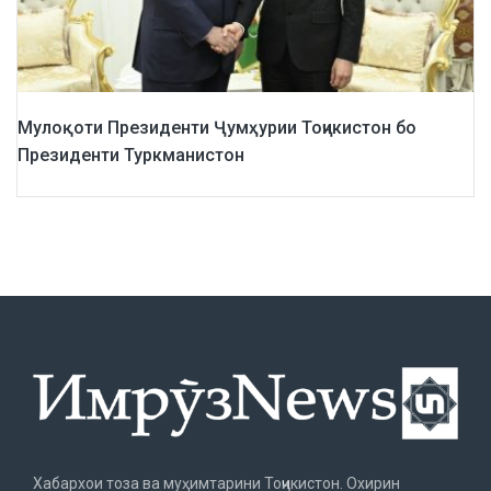
Мулоқоти Президенти Ҷумҳурии Тоҷикистон бо
Президенти Туркманистон
Хабархои тоза ва муҳимтарини Тоҷикистон. Охирин