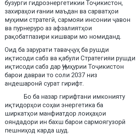
бузурги гидроэнергетикии Тоҷикистон,
захираҳои ғании маъдан ва сарватҳои
муҳими стратегӣ, сармояи инсонии ҷавон
ва пурнеруро аз афзалиятҳои
рақобатпазири кишвари мо номиданд.
Оид ба зарурати таваҷҷуҳ ба рушди
иқтисоди сабз ва қабули Стратегияи рушди
иқтисоди сабз дар Ҷумҳурии Тоҷикистон
барои давраи то соли 2037 низ
андешаронӣ сурат гирифт.
Бо ба назар гирифтани имконияту
иқтидорҳои соҳаи энергетика ба
ширкатҳои манфиатдор лоиҳаҳои
ояндадори ин бахш барои сармоягузорӣ
пешниҳод карда шуд.