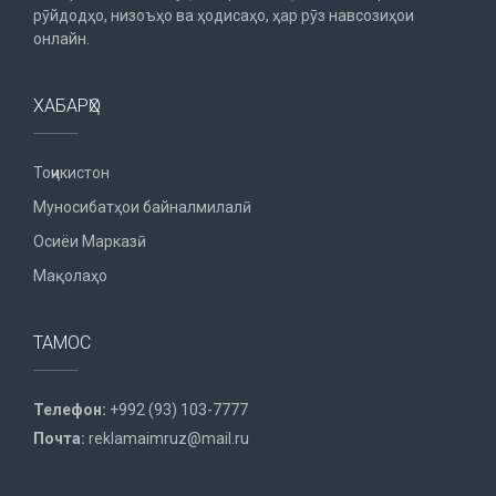
рӯйдодҳо, низоъҳо ва ҳодисаҳо, ҳар рӯз навсозиҳои
онлайн.
ХАБАРҲО
Тоҷикистон
Муносибатҳои байналмилалӣ
Осиёи Марказӣ
Мақолаҳо
ТАМОС
Телефон:
+992 (93) 103-7777
Почта:
reklamaimruz@mail.ru