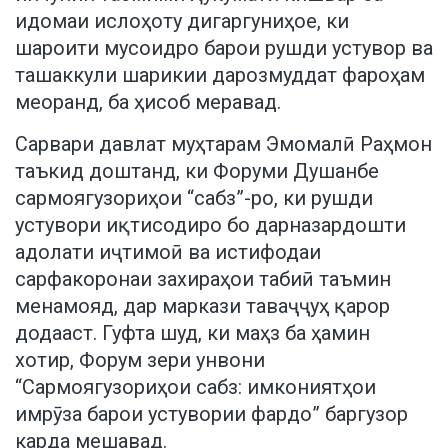
идомаи ислоҳоту дигаргуниҳое, ки
шароити мусоидро барои рушди устувор ва
ташаккули шарикии дарозмуддат фароҳам
меоранд, ба ҳисоб меравад.
Сарвари давлат муҳтарам Эмомалӣ Раҳмон
таъкид доштанд, ки Форуми Душанбе
сармоягузориҳои “сабз”-ро, ки рушди
устувори иқтисодиро бо дарназардошти
адолати иҷтимоӣ ва истифодаи
сарфакоронаи захираҳои табиӣ таъмин
менамояд, дар маркази таваҷҷуҳ қарор
додааст. Гуфта шуд, ки маҳз ба ҳамин
хотир, Форум зери унвони
“Сармоягузориҳои сабз: имкониятҳои
имрӯза барои устувории фардо” баргузор
карда мешавад.