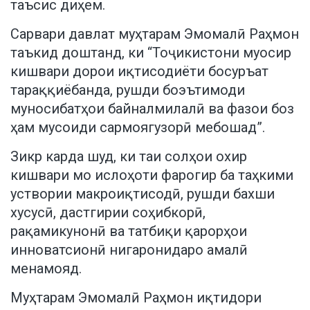
таъсис диҳем.
Сарвари давлат муҳтарам Эмомалӣ Раҳмон
таъкид доштанд, ки “Тоҷикистони муосир
кишвари дорои иқтисодиёти босуръат
тараққиёбанда, рушди боэътимоди
муносибатҳои байналмилалӣ ва фазои боз
ҳам мусоиди сармоягузорӣ мебошад”.
Зикр карда шуд, ки таи солҳои охир
кишвари мо ислоҳоти фарогир ба таҳкими
уствории макроиқтисодӣ, рушди бахши
хусусӣ, дастгирии соҳибкорӣ,
рақамикунонӣ ва татбиқи қарорҳои
инноватсионӣ нигаронидаро амалӣ
менамояд.
Муҳтарам Эмомалӣ Раҳмон иқтидори