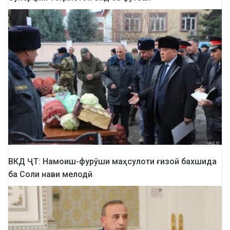
ВКД ҶТ: Намоиш-фурӯши маҳсулоти ғизоӣ бахшида
ба Соли нави мелодӣ