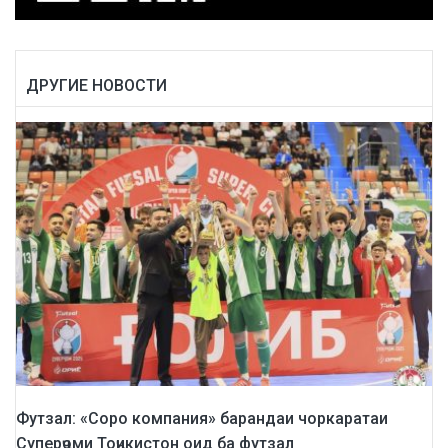
ДРУГИЕ НОВОСТИ
Футзал: «Соро компания» барандаи чоркаратаи
Суперҷоми Тоҷикистон оид ба футзал