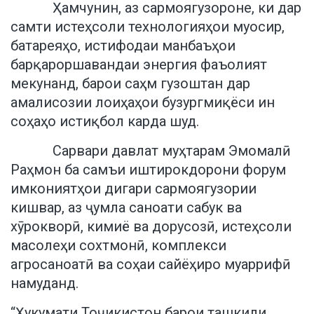
Ҳамчунин, аз сармоягузороне, ки дар
самти истеҳсоли технологияҳои муосир,
батареяҳо, истифодаи манбаъҳои
барқароршавандаи энергия фаъолият
мекунанд, барои саҳм гузоштан дар
амалисозии лоиҳаҳои бузургмиқёси ин
соҳаҳо истиқбол карда шуд.
Сарвари давлат муҳтарам Эмомалӣ
Раҳмон ба самъи иштирокдорони форум
имкониятҳои дигари сармоягузории
кишвар, аз ҷумла саноати сабук ва
хӯрокворӣ, кимиё ва дорусозӣ, истеҳсоли
масолеҳи сохтмонӣ, комплекси
агросаноатӣ ва соҳаи сайёҳиро муаррифӣ
намуданд.
“Ҳукумати Тоҷикистон барои ташкили