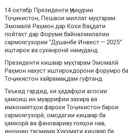
14 октябр Президенти Ҷумҳурии
Тоҷикистон, Пешвои миллат муҳтарам
Эмомалӣ Раҳмон дар Кохи Ваҳдати
пойтахт дар Форуми байналмилалии
сармоягузории “Душанбе Инвест — 2025”
иштирок ва суханронӣ намуданд.
Президенти кишвар муҳтарам Эмомалӣ
Раҳмон нахуст иштирокдорони форумро ба
Тоҷикистон хайрамақдам гуфтанд.
Таъкид гардид, ки ҳадафҳои асосии
ҳамоиш ин муаррифии захира ва
имкониятҳои фарохи Тоҷикистон барои
сармоягузорӣ, омодагии кишвар ба
ҳамкорӣ ва фановариву ғояҳои нав,
инчунин тасмими Ҳукумати кишвар ба