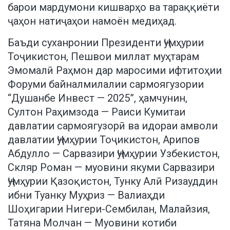
барои мардумони кишварҳо ва тараққиёти
ҷаҳон натиҷаҳои намоён медиҳад.
Баъди суханронии Президенти Ҷумҳурии
Тоҷикистон, Пешвои миллат муҳтарам
Эмомалӣ Раҳмон дар маросими ифтитоҳии
Форуми байналмилалии сармоягузории
“Душанбе Инвест — 2025”, ҳамчунин,
Султон Раҳимзода — Раиси Кумитаи
давлатии сармоягузорӣ ва идораи амволи
давлатии Ҷумҳурии Тоҷикистон, Арипов
Абдулло — Сарвазири Ҷумҳурии Узбекистон,
Скляр Роман — муовини якуми Сарвазири
Ҷумҳурии Қазоқистон, Тунку Алӣ Ризауддин
ибни Туанку Муҳриз — Валиаҳди
Шоҳигарии Нигери-Сембилан, Малайзия,
Татяна Молчан — Муовини котиби