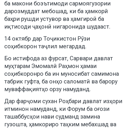
ба макони боэътимоди сармоягузории
дарозмуддат мебошад, ки ба ҳамкорӣ
баҳри рушди устувор ва ҳамгироӣ ба
иқтисоди ҷаҳонӣ нигаронида шудааст.
14 октябр дар Тоҷикистон Рӯзи
соҳибкорон таҷлил мегардад.
Бо истифода аз фурсат, Сарвари давлат
муҳтарам Эмомалӣ Раҳмон ҳамаи
соҳибкоронро ба ин муносибат самимона
табрик гуфта, ба онҳо саломатӣ ва барору
муваффақиятҳо орзу намуданд.
Дар фарҷоми сухан Роҳбари давлат изҳори
итминон намуданд, ки Форум ба оғози
ташаббусҳои нави судманд замина
гузошта, ҳамкориро таҳким мебахшад ва