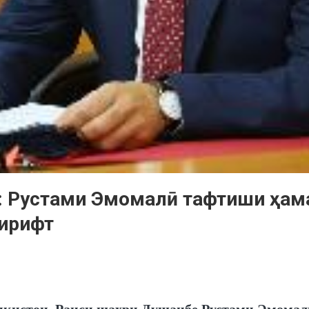
: Рустами Эмомалӣ тафтиши ҳама
гирифт
кистон, Раиси шаҳри Душанбе Рустами Эмомал