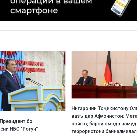
Нигаронии Тоҷикистону Ол
вазъ дар Афғонистон: Мет
Президент бо
пойгоҳ барои омода намуд
ёни НБО “Роғун”
террористони байналмилал