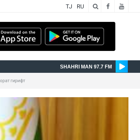
TJ
RU
SHAHRI MAN 97.7 FM
орат гирифт