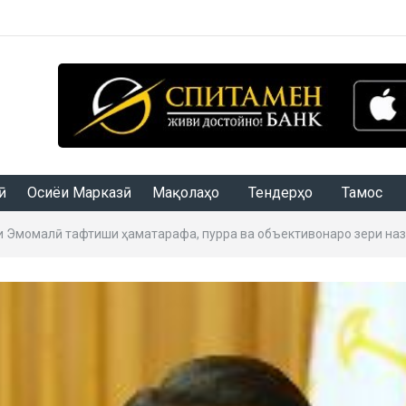
Осиёи Марказӣ
Мақолаҳо
Тендерҳо
Тамос
и Эмомалӣ тафтиши ҳаматарафа, пурра ва объективонаро зери наз