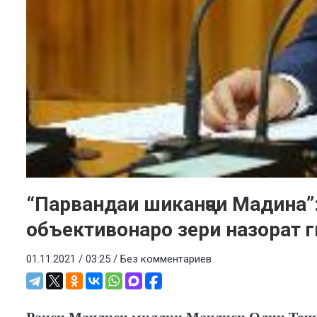
“Парвандаи шиканҷаи Мадина”
объективонаро зери назорат 
01.11.2021 / 03:25 /
Без комментариев
Раиси Маҷлиси миллии Маҷлиси Олии Тоҷи