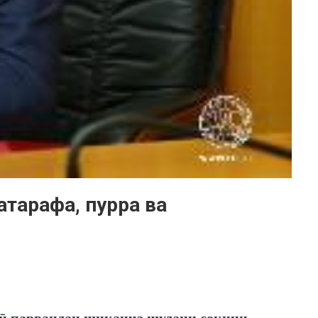
тарафа, пурра ва
ӣ парвандаи шиканҷа шудани сокини