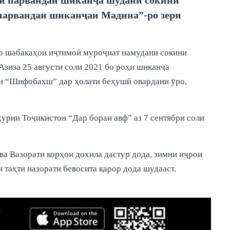
парвандаи шиканҷаи Мадина”-ро зери
ар шабакаҳои иҷтимоӣ муроҷиат намудани сокини
иза 25 августи соли 2021 бо роҳи шиканҷа
ии “Шифобахш” дар ҳолати беҳушӣ овардани ӯро,
урии Тоҷикистон “Дар бораи авф” аз 7 сентябри соли
ва Вазорати корҳои дохила дастур дода, зимни иҷрои
н таҳти назорати бевосита қарор дода шудааст.