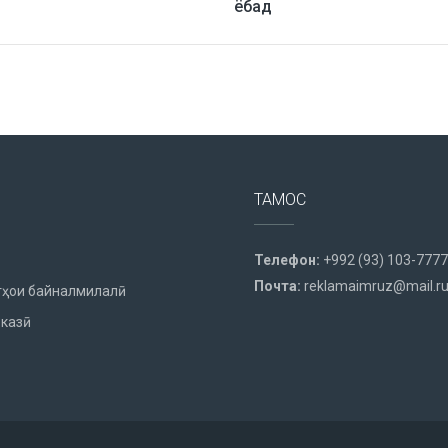
ёбад
ТАМОС
Телефон:
+992 (93) 103-7777
Почта:
reklamaimruz@mail.r
ҳои байналмилалӣ
казӣ