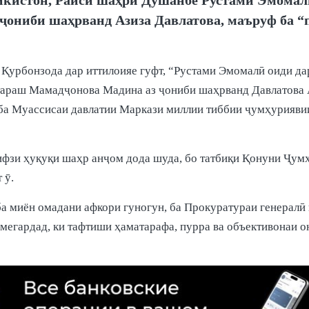
ониби шаҳрванд Азиза Давлатова, маъруф ба “
Қурбонзода дар иттилоияе гуфт, “Рустами Эмомалӣ оиди д
араш Мамадҷонова Мадина аз ҷониби шаҳрванд Давлатова Аз
 ба Муассисаи давлатии Маркази миллии тиббии ҷумҳурияв
фзи ҳуқуқи шаҳр анҷом дода шуда, бо татбиқи Қонуни Ҷумҳ
 ӯ.
 миён омадани афкори гуногун, ба Прокуратураи генералӣ 
р мегардад, ки тафтиши ҳаматарафа, пурра ва объективонаи о