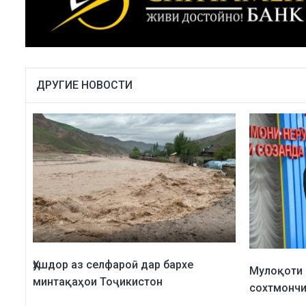
ДРУГИЕ НОВОСТИ
Ҳушдор аз селфароӣ дар бархе
Мулоқоти 
минтақаҳои Тоҷикистон
сохтмончи