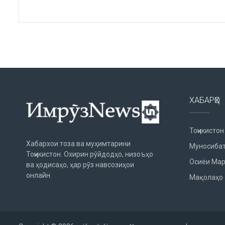
ХАБАРҲО
Тоҷикистон
Хабархои тоза ва муҳимтарини
Муносибат
Тоҷикистон. Охирин рӯйдодҳо, низоъҳо
Осиёи Мар
ва ҳодисаҳо, ҳар рӯз навсозиҳои
онлайн.
Мақолаҳо