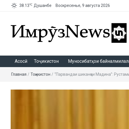
℃
38.13
Душанбе
Воскресенье, 9 августа 2026
ИмрӯзNews
Асосӣ
Тоҷикистон
Муносибатҳои байналмилалӣ
Главная
/
Тоҷикистон
/
“Парвандаи шиканҷаи Мадина”: Рустам