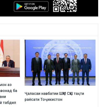
мон аз
авонад ба
Ҷаласаи навбатии ШҲМ СҲШ таҳти
ани
раёсати Тоҷикистон
ӣ табдил