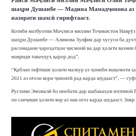
шаҳри Душанбе — Мадина Мамадҷонова аз ҷ
назорати шахсӣ гирифтааст.
Котиби матбуотии Маҷлиси миллии Тоҷикистон Наврӯз 
шаҳри Душанбе — Алимова Зулфия дар хусуси ба духт
расонидани ҷароҳатҳои ҷисмонӣ ва дар ҳолати вазнин
мавриди таваҷҷуҳ қарор дод”.
“Қаблан тафтиши ҳолати мазкур аз ҷониби мақомоти ҳи
2021 аз оғози кори ҷиноятӣ рад карда шудааст”, — гуфт
Рустами Эмомалӣ бо инобати дар шабакаҳои иҷтимоӣ ба
он санҷиши ҳолати кор аз нав оғоз карда шудааст. Зик