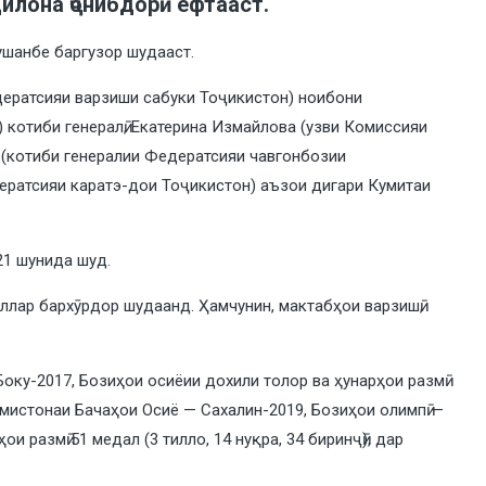
илона ҷонибдорӣ ёфтааст.
ушанбе баргузор шудааст.
дератсияи варзиши сабуки Тоҷикистон) ноибони
отиби генералӣ, Екатерина Измайлова (узви Комиссияи
(котиби генералии Федератсияи чавгонбозии
ератсияи каратэ-дои Тоҷикистон) аъзои дигари Кумитаи
21 шунида шуд.
оллар бархӯрдор шудаанд. Ҳамчунин, мактабҳои варзишӣ,
оку-2017, Бозиҳои осиёии дохили толор ва ҳунарҳои размӣ
мистонаи Бачаҳои Осиё — Сахалин-2019, Бозиҳои олимпӣ —
 размӣ 51 медал (3 тилло, 14 нуқра, 34 биринҷӣ), дар