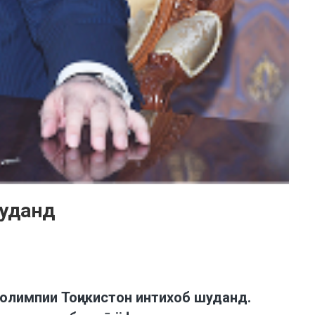
шуданд
олимпии Тоҷикистон интихоб шуданд.