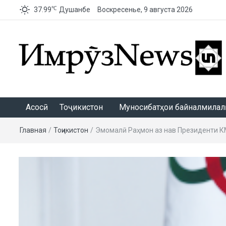
℃
37.99
Душанбе
Воскресенье, 9 августа 2026
ИмрӯзNews
Асосӣ
Тоҷикистон
Муносибатҳои байналмилалӣ
Главная
/
Тоҷикистон
/
Эмомалӣ Раҳмон аз нав Президенти К