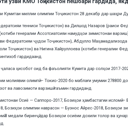
ти узви КМО Тоҷикистон пешбарӣ гардида, якд
ии Кумитаи миллии олимпии Тоҷикистон 28 декабр дар шаҳри Д
дератсияи тенниси Тоҷикистон) ва Дилшод Назаров (раиси Фе
тиби генералии Ассотсиатсияи намудҳои зимистонаи варзиш) к
ви Федератсияи ҷудои Тоҷикистон), Абдулло Маҳамадализода 
оли Тоҷикистон) ва Нигина Хайруллоева (котиби генералии Фед
 интихоб гардидаанд.
 ҷаласа ҳисобот оид ба фаъолияти Кумита дар солҳои 2017-20
ирии молиявии олимпӣ — Токио-2020 бо маблағи умумии 278800 д
зот ва лавозимоти варзишӣ таъмин гардиданд.
истонаи Осиё — Саппоро-2017, Бозиҳои ҳамбастагии исломӣ — Б
, Бозиҳои олимпии наврасон — Буэнос Айрес-2018, Бозиҳои зи
 3 медали биринҷӣ, дар Бозиҳои осиёии дохили толор ва ҳунарҳои
нд.