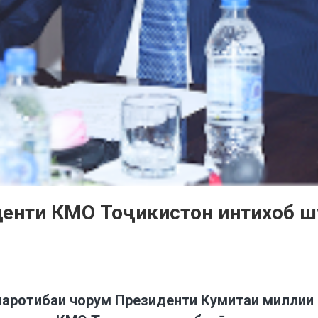
денти КМО Тоҷикистон интихоб 
аротибаи чорум Президенти Кумитаи миллии 