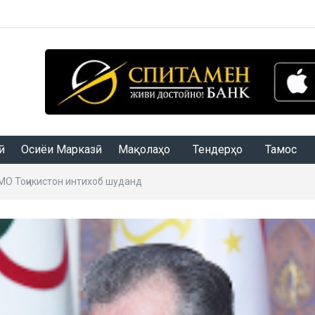
Осиёи Марказӣ
Мақолаҳо
Тендерҳо
Тамос
МО Тоҷикистон интихоб шуданд