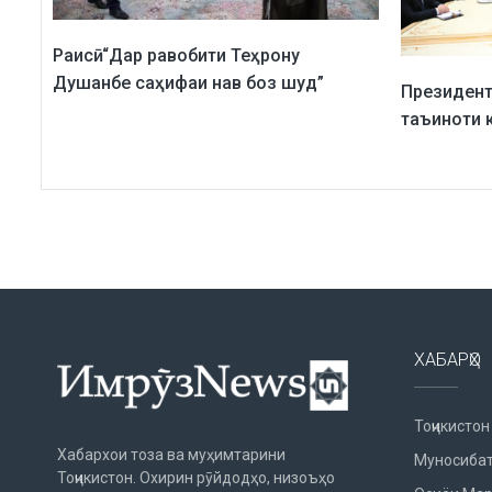
Раисӣ: “Дар равобити Теҳрону
Душанбе саҳифаи нав боз шуд”
Президент
таъиноти 
ХАБАРҲО
Тоҷикистон
Хабархои тоза ва муҳимтарини
Муносибат
Тоҷикистон. Охирин рӯйдодҳо, низоъҳо