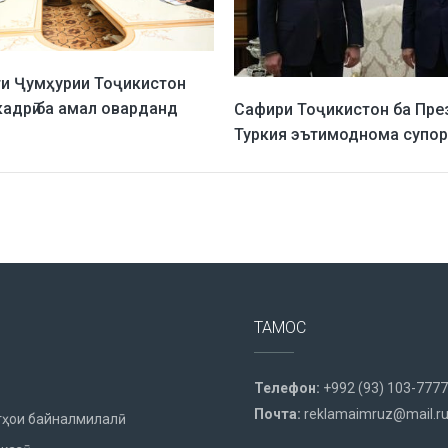
и Ҷумҳурии Тоҷикистон
кадрӣ ба амал оварданд
Сафири Тоҷикистон ба Пре
Туркия эътимоднома супо
ТАМОС
Телефон:
+992 (93) 103-7777
Почта:
reklamaimruz@mail.r
ҳои байналмилалӣ