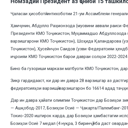
Номзадии Президент аз ҷониби 15 ташкило
Ҷаласаи ҳисоботӣ-интихоботии 21-ум Ассамблеяи генерал
Ҳамчунин, Абдулло Раҳмонзода (муовини аввали раиси Фе
Президенти КМО Тоҷикистон, Муҳаммадшо Абдуллозода (ко
варзишгарони КМО Тоҷикистон), Шоҳида Қаландарова (уз
Тоҷикистон), Ҳусейнҷон Саидов (узви Федератсияи ҳендб
иҷроияи КМО Тоҷикистон барои давраи солҳои 2022-2024
Бино ба гузориши маркази матбуоти КМО Тоҷикистон, дар
Зикр гардидааст, ки дар ин давра 28 варзишгар аз дастг
федератсияҳои варзишӣ, варзишгарон бо 16614 адад таҷҳи
Дар ин давра ҳайати олимпии Тоҷикистон дар Бозиҳои зим
— Ашқобод-2017, Бозиҳои Осиё — Ҷакарта/Палембанг-2018
Токио-2020 иштирок карда, дар Бозиҳои ҳамбастагии исломӣ
Бозиҳои Осиё 7 медал (4 нуқра, 3 биринҷӣ) ба даст оварда