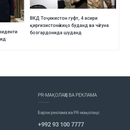
ВКД Тоҷикистон гуфт, 4 асири
қирғизистонӣ киҳо буданд ва чӣ гуна
зиденти
бозгардонида шуданд
рид
PR-МАҚОЛАҲО ВА РЕКЛАМА
Барои реклама ва PR-мақолаҳо:
u
+992 93 100 7777