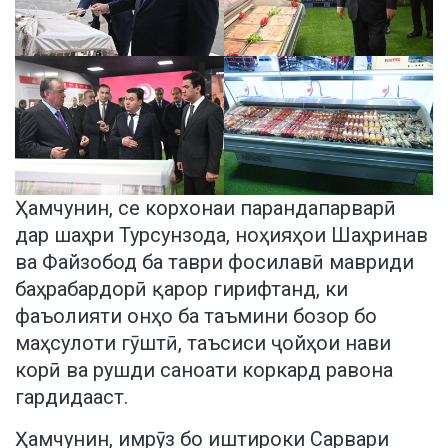
Ҳамчунин, се корхонаи парандапарварӣ
дар шаҳри Турсунзода, ноҳияҳои Шаҳринав
ва Файзобод ба таври фосилавӣ мавриди
баҳрабардорӣ қарор гирифтанд, ки
фаъолияти онҳо ба таъмини бозор бо
маҳсулоти гӯштӣ, таъсиси ҷойҳои нави
корӣ ва рушди саноати коркард равона
гардидааст.
Ҳамчунин, имрӯз бо иштироки Сарвари