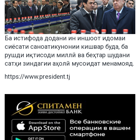
Ба истифода додани ин иншоот идомаи
сиёсати саноатикунонии кишвар буда, ба
рушди иқтисоди миллӣ ва беҳтар шудани
сатҳи зиндагии аҳолӣ мусоидат менамояд.
https://www.president.tj