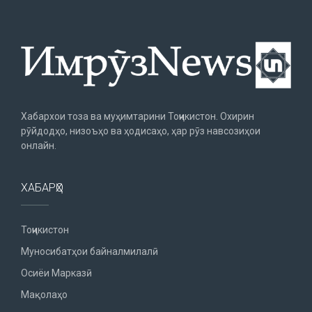
Хабархои тоза ва муҳимтарини Тоҷикистон. Охирин
рӯйдодҳо, низоъҳо ва ҳодисаҳо, ҳар рӯз навсозиҳои
онлайн.
ХАБАРҲО
Тоҷикистон
Муносибатҳои байналмилалӣ
Осиёи Марказӣ
Мақолаҳо