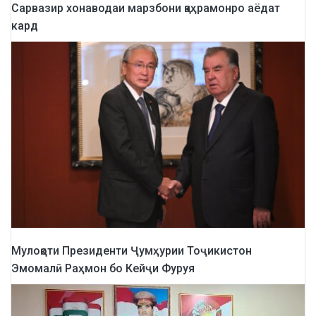
Сарвазир хонаводаи марзбони қаҳрамонро аёдат
кард
Мулоқоти Президенти Ҷумҳурии Тоҷикистон
Эмомалӣ Раҳмон бо Кейҷи Фуруя