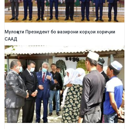
Мулоқоти Президент бо вазирони корҳои хориҷии
СААД