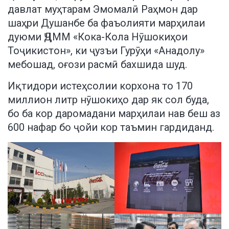
давлат муҳтарам Эмомалӣ Раҳмон дар
шаҳри Душанбе ба фаъолияти марҳилаи
дуюми ҶДММ «Кока-Кола Нӯшокиҳои
Тоҷикистон», ки ҷузъи Гурӯҳи «Анадолу»
мебошад, оғози расмӣ бахшида шуд.
Иқтидори истеҳсолии корхона то 170
миллион литр нӯшокиҳо дар як сол буда,
бо ба кор даромадани марҳилаи нав беш аз
600 нафар бо ҷойи кор таъмин гардиданд.