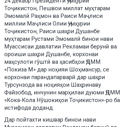
24 декабр Президенти Ҷумҳурии
Тоҷикистон, Пешвои миллат муҳтарам
Эмомалӣ Раҳмон ва Раиси Маҷлиси
миллии Маҷлиси Олии Ҷумҳурии
Тоҷикистон, Раиси шаҳри Душанбе
муҳтарам Рустами Эмомалӣ бинои нави
Муассисаи давлатии Рекламаи берунӣ ва
ороиши шаҳри Душанбе, корхонаи
маҳсулоти гӯштӣ ва ҳасибҳои ҶДММ
«Покиза М» дар ноҳияи Шоҳмансур, се
корхонаи парандапарварӣ дар шаҳри
Турсунзода ва ноҳияҳои Шаҳринаву
Файзобод, инчунин марҳилаи дуюми ҶДММ
«Кока-Кола Нӯшокиҳои Тоҷикистон»-ро ба
истифода доданд.
Дар пойтахти кишвар бинои нави