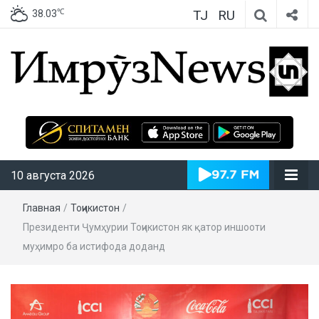
TJ
RU
℃
38.03
ИмрӯзNews
10 августа 2026
Главная
/
Тоҷикистон
/
Президенти Ҷумҳурии Тоҷикистон як қатор иншооти
муҳимро ба истифода доданд