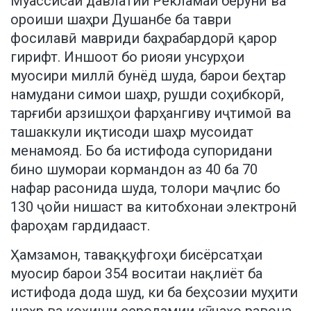
Муассисаи давлатии Рекламаи берунӣ ва
ороиши шаҳри Душанбе ба таври
фосилавӣ мавриди баҳрабардорӣ қарор
гирифт. Иншоот бо риояи унсурҳои
муосири миллӣ бунёд шуда, барои беҳтар
намудани симои шаҳр, рушди соҳибкорӣ,
тарғиби арзишҳои фарҳангиву иҷтимоӣ ва
ташаккули иқтисоди шаҳр мусоидат
менамояд. Бо ба истифода супоридани
бино шумораи кормандон аз 40 ба 70
нафар расонида шуда, толори маҷлис бо
130 ҷойи нишаст ва китобхонаи электронӣ
фароҳам гардидааст.
Ҳамзамон, таваққуфгоҳи бисёрсатҳаи
муосир барои 354 воситаи нақлиёт ба
истифода дода шуд, ки ба беҳсозии муҳити
шаҳр ва коҳиши серодамии кӯчаҳо равона