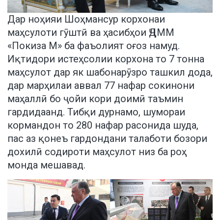
Дар ноҳияи Шоҳмансур корхонаи
маҳсулоти гӯштӣ ва ҳасибҳои ҶДММ
«Покиза М» ба фаъолият оғоз намуд.
Иқтидори истеҳсолии корхона то 7 тонна
маҳсулот дар як шабонарӯзро ташкил дода,
дар марҳилаи аввал 77 нафар сокинони
маҳаллӣ бо ҷойи кори доимӣ таъмин
гардидаанд. Тибқи дурнамо, шумораи
кормандон то 280 нафар расонида шуда,
пас аз қонеъ гардондани талаботи бозори
дохилӣ содироти маҳсулот низ ба роҳ
монда мешавад.