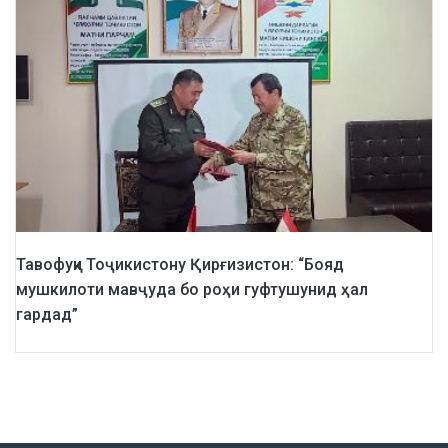
Тавофуқи Тоҷикистону Қирғизистон: “Бояд
мушкилоти мавҷуда бо роҳи гуфтушунид ҳал
гардад”