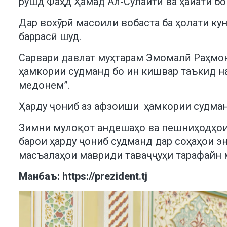
рушд Фаҳд Ҳамад Ал-Сулайтӣ ва ҳайати бо
Дар вохӯрӣ масоили вобаста ба ҳолати ку
баррасӣ шуд.
Сарвари давлат муҳтарам Эмомалӣ Раҳмон 
ҳамкории судманд бо ин кишвар таъкид на
медонем”.
Ҳарду ҷониб аз афзоиши ҳамкории судман
Зимни мулоқот андешаҳо ва пешниҳодҳои 
барои ҳарду ҷониб судманд дар соҳаҳои эн
масъалаҳои мавриди таваҷҷуҳи тарафайн 
Манбаъ:
https://prezident.tj