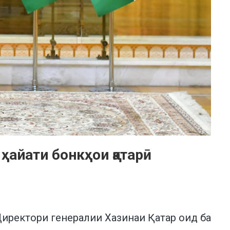
ҳайати бонкҳои қатарӣ
иректори генералии Хазинаи Қатар оид ба