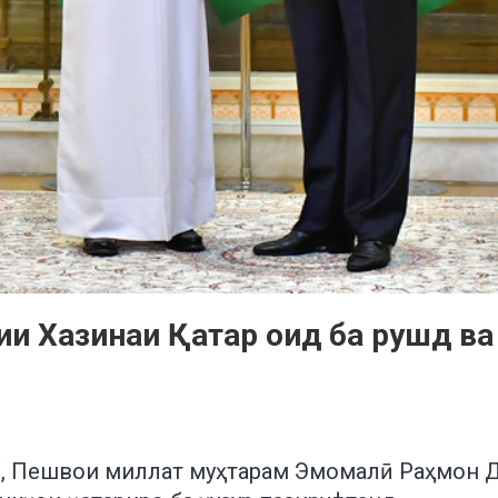
ии Хазинаи Қатар оид ба рушд ва 
он, Пешвои миллат муҳтарам Эмомалӣ Раҳмон Д