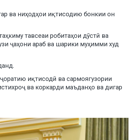
атар ва ниҳодҳои иқтисодию бонкии он
таҳкиму тавсеаи робитаҳои дӯстӣ ва
узи ҷаҳони араб ва шарики муҳимми худ
данд.
иҷоратию иқтисодӣ ва сармоягузории
 истихроҷ ва коркарди маъданҳо ва дигар