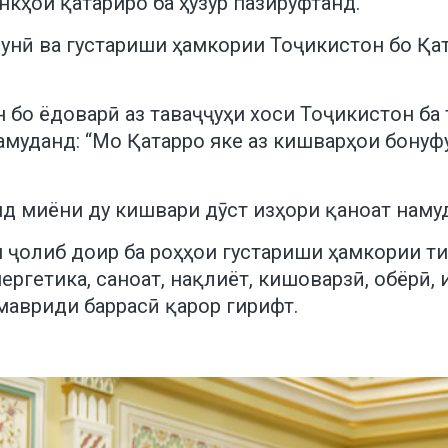
нкҳои қатариро ба ҳузур пазируфтанд.
нунӣ ва густариши ҳамкории Тоҷикистон бо Қ
бо ёдоварӣ аз таваҷҷуҳи хоси Тоҷикистон ба 
муданд: “Мо Қатарро яке аз кишварҳои бонуф
д миёни ду кишвари дӯст изҳори қаноат наму
ҷолиб доир ба роҳҳои густариши ҳамкории т
ергетика, саноат, нақлиёт, кишоварзӣ, обёрӣ,
мавриди баррасӣ қарор гирифт.