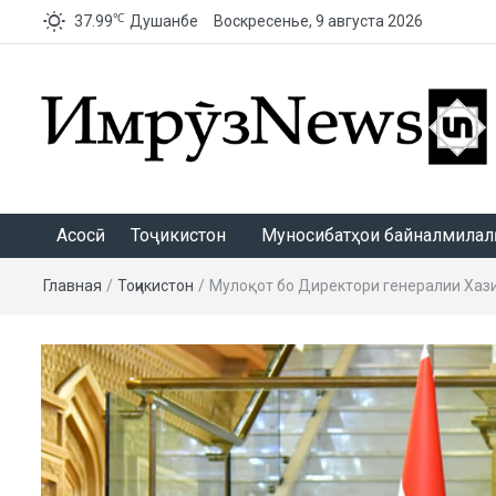
℃
37.99
Душанбе
Воскресенье, 9 августа 2026
ИмрӯзNews
Асосӣ
Тоҷикистон
Муносибатҳои байналмилалӣ
Главная
/
Тоҷикистон
/
Мулоқот бо Директори генералии Хази