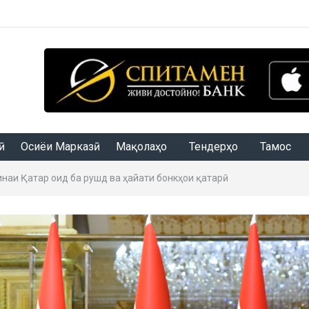
Осиёи Марказӣ
Мақолаҳо
Тендерҳо
Тамос
наи Қатар оид ба рушд ва ҳайати бонкҳои қатарӣ