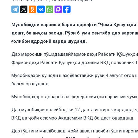
Мусобиқаҳои варзишӣ барои дарёфти “Ҷоми Қӯшунҳои 
дошт, ба анҷом расид. Рӯзи 6-уми сентябр дар варзи
ғолибон қадрдонӣ карда шуданд.
Дар маросими пӯшидашавӣ Фармондеҳи Раёсати Қӯшунҳои 
Фармондеҳи Раёсати Қӯшунҳои дохилии ВКД полковник Тӯ
Мусобиқаҳои кушоди шахсӣ-даставӣ, ки рӯзи 4 август оғоз
баргузор шуданд.
Мусобиқаҳоро доварон аз федератсияҳои варзишии ҷумҳур
Дар мусобиқаи волейбол, ки 12 даста иштирок карданд,
ВКД ва ҷойи сеюмро Академияи ВКД ба даст оварданд.
Дар гӯштини миллӣ бошад, ҷойи аввал насиби гӯштингиро