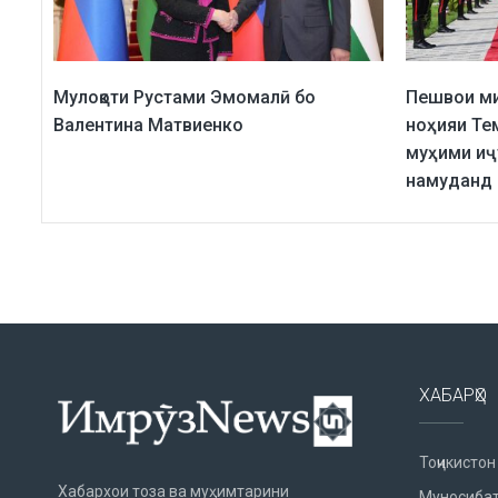
Мулоқоти Рустами Эмомалӣ бо
Пешвои ми
Валентина Матвиенко
ноҳияи Те
муҳими иҷ
намуданд
ХАБАРҲО
Тоҷикистон
Хабархои тоза ва муҳимтарини
Муносибат