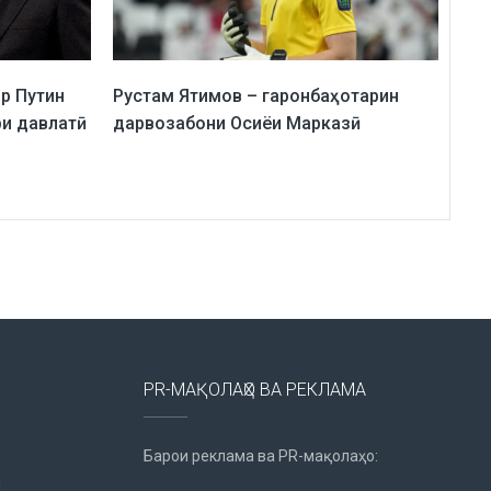
р Путин
Рустам Ятимов – гаронбаҳотарин
ри давлатӣ
дарвозабони Осиёи Марказӣ
PR-МАҚОЛАҲО ВА РЕКЛАМА
Барои реклама ва PR-мақолаҳо:
u