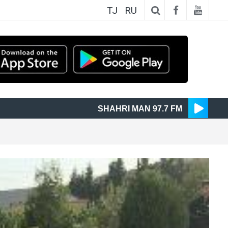
TJ
RU
SHAHRI MAN 97.7 FM