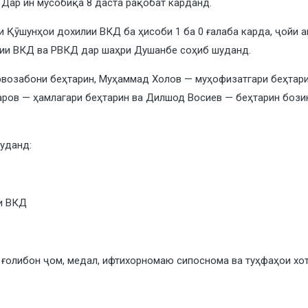
Дар ин мусобиқа 8 даста рақобат карданд.
 Қӯшунҳои дохилии ВКД ба ҳисоби 1 ба 0 ғалаба карда, ҷойи 
ии ВКД ва РВКД дар шаҳри Душанбе соҳиб шуданд.
возабони беҳтарин, Муҳаммад Холов — муҳофизатгари беҳтари
ров — ҳамлагари беҳтарин ва Дилшод Восиев — беҳтарин бозин
шуданд:
и ВКД
ғолибон ҷом, медал, ифтихорномаю cипоснома ва туҳфаҳои хот