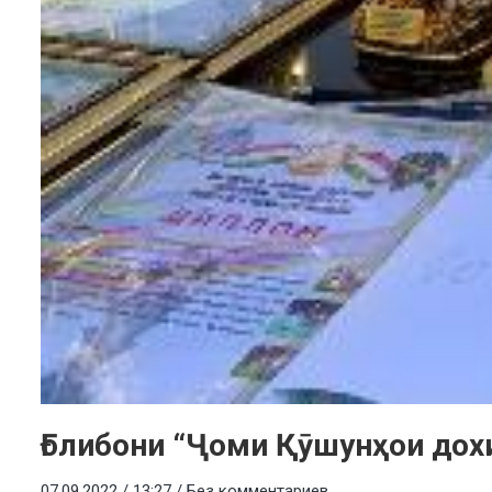
Ғолибони “Ҷоми Қӯшунҳои дох
07.09.2022 / 13:27 /
Без комментариев