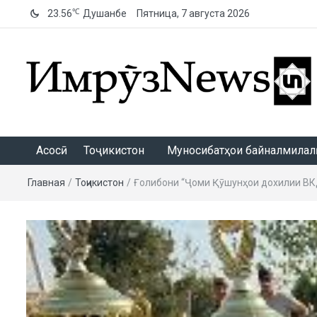
℃
23.56
Душанбе
Пятница, 7 августа 2026
ИмрӯзNews
Асосӣ
Тоҷикистон
Муносибатҳои байналмилалӣ
Главная
/
Тоҷикистон
/
Ғолибони “Ҷоми Қӯшунҳои дохилии В