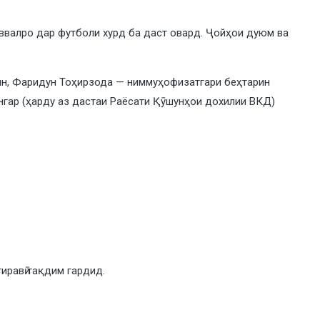
аввалро дар футболи хурд ба даст овард. Ҷойҳои дуюм ва
н, Фаридун Тоҳирзода — ниммуҳофизатгари беҳтарин
гар (ҳарду аз дастаи Раёсати Қӯшунҳои дохилии ВКД)
иравӣ тақдим гардид.