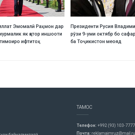
ллат Эмомалӣ Раҳмон дар
Президенти Русия Владими
мурмалик як қатор иншооти
рӯзи 9-уми октябр бо сафа
тимоиро ифтитоҳ
ба Тоҷикистон меояд
ТАМОС
Телефон:
+992 (93) 103-7777
Почта:
reklamaimruz@mail.r
ҳои байналмилалӣ