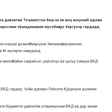
ти давлатии Тоҷикистон беш аз як моҳ инҷониб идома
маросими пӯшидашавии мусобиқаҳо баргузор гардида,
 корҳои дохилӣ Умарҷони Эмомалӣ, муовинони
а М. иштирок намуданд.
ни миллӣ байни сарраёсат, раёсатҳо ва ҷузъу томҳои ВКД
и ВКД гардид. Ҷойи дуюмро Раёсати Қӯшунҳои дохилии
сати Хадамоти давлатии оташнишонии ВКД ва дар зинаи