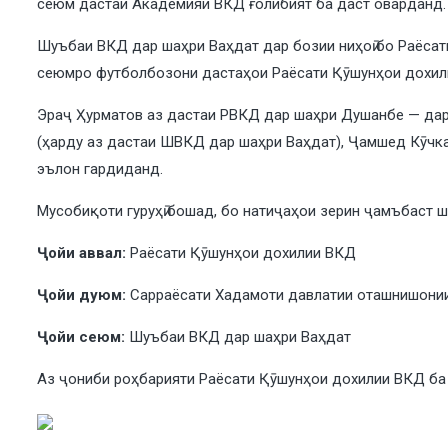
сеюм дастаи Академияи ВКД ғолибият ба даст оварданд. 
Шуъбаи ВКД дар шаҳри Ваҳдат дар бозии ниҳоӣ бо Раёсати
сеюмро футболбозони дастаҳои Раёсати Қӯшунҳои дохил
Эраҷ Ҳурматов аз дастаи РВКД дар шаҳри Душанбе — дар
(ҳарду аз дастаи ШВКД дар шаҳри Ваҳдат), Ҷамшед Кӯчка
эълон гардиданд.
Мусобиқоти гуруҳӣ бошад, бо натиҷаҳои зерин ҷамъбаст 
Ҷойи аввал:
Раёсати Қӯшунҳои дохилии ВКД
Ҷойи дуюм:
Сарраёсати Хадамоти давлатии оташнишони
Ҷойи сеюм:
Шуъбаи ВКД дар шаҳри Ваҳдат
Аз ҷониби роҳбарияти Раёсати Қӯшунҳои дохилии ВКД ба 