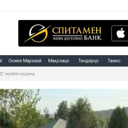
Осиёи Марказӣ
Мақолаҳо
Тендерҳо
Тамос
КД” муайян шуданд