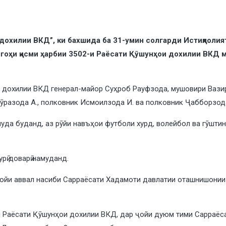
дохилии ВКД”, ки бахшида ба 31-умин солгарди Истиқлолия
шгоҳи қисми ҳарбии 3502-и Раёсати Қӯшунҳои дохилии ВКД 
дохилии ВКД генерал-майор Суҳроб Рауфзода, мушовири Вазири
разода А., полковник Исмоилзода И. ва полковник Ҷабборзод
 шуда буданд, аз рӯйи навъҳои футболи хурд, волейбол ва гӯшти
ӣ доварӣ намуданд.
 ҷойи аввал насиби Сарраёсати Хадамоти давлатии оташнишони
ни Раёсати Қӯшунҳои дохилии ВКД, дар ҷойи дуюм тими Сарраё