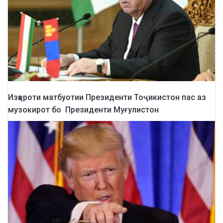
Изҳороти матбуотии Президенти Тоҷикистон пас аз
музокирот бо Президенти Муғулистон