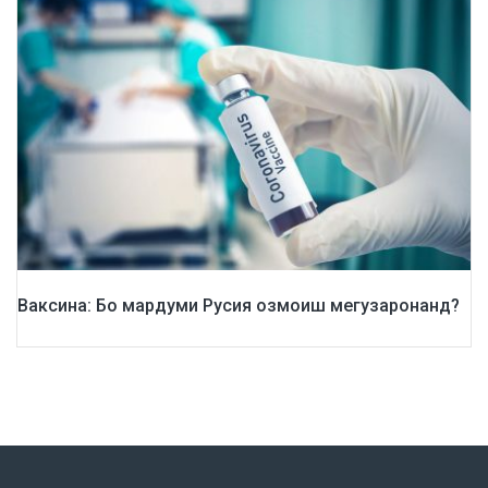
Ваксина: Бо мардуми Русия озмоиш мегузаронанд?