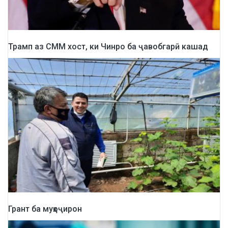
Трамп аз СММ хост, ки Чинро ба ҷавобгарӣ кашад
Грант ба муҳоҷирон