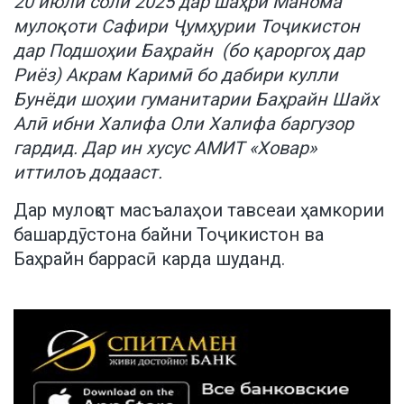
20 июли соли 2025 дар шаҳри Манома
мулоқоти Сафири Ҷумҳурии Тоҷикистон
дар Подшоҳии Баҳрайн (бо қароргоҳ дар
Риёз) Акрам Каримӣ бо дабири кулли
Бунёди шоҳии гуманитарии Баҳрайн Шайх
Алӣ ибни Халифа Оли Халифа баргузор
гардид. Дар ин хусус АМИТ «Ховар»
иттилоъ додааст.
Дар мулоқот масъалаҳои тавсеаи ҳамкории
башардӯстона байни Тоҷикистон ва
Баҳрайн баррасӣ карда шуданд.