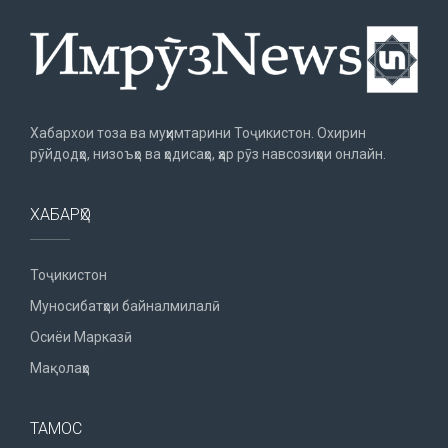
Хабархои тоза ва муҳимтарини Тоҷикистон. Охирин
рӯйдодҳо, низоъҳо ва ҳодисаҳо, ҳар рӯз навсозиҳои онлайн.
ХАБАРҲО
Тоҷикистон
Муносибатҳои байналмилалӣ
Осиёи Марказӣ
Мақолаҳо
ТАМОС