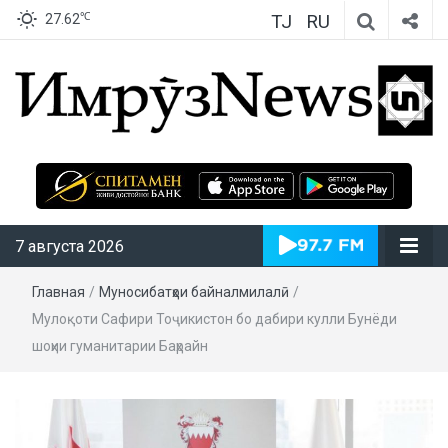
TJ
RU
℃
27.62
ИмрӯзNews
7 августа 2026
Главная
/
Муносибатҳои байналмилалӣ
/
Мулоқоти Сафири Тоҷикистон бо дабири кулли Бунёди
шоҳии гуманитарии Баҳрайн