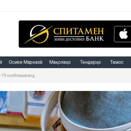
Осиёи Марказӣ
Мақолаҳо
Тендерҳо
Тамос
D-19 осебпазиранд