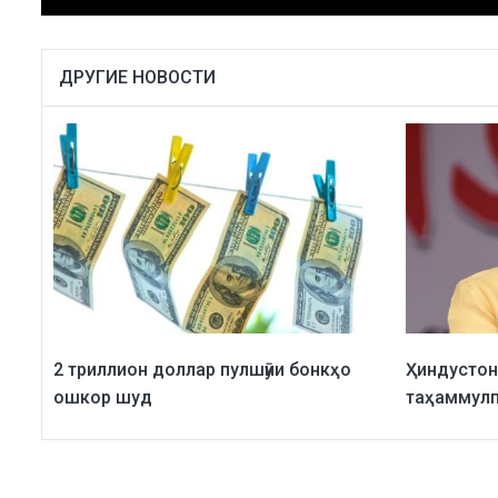
ДРУГИЕ НОВОСТИ
2 триллион доллар пулшӯии бонкҳо
Ҳиндустон
ошкор шуд
таҳаммул