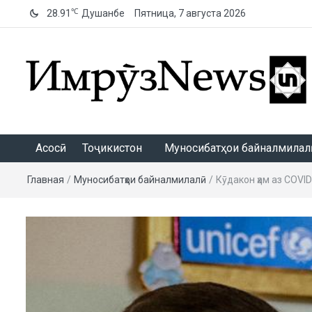
℃
28.91
Душанбе
Пятница, 7 августа 2026
ИмрӯзNews
Асосӣ
Тоҷикистон
Муносибатҳои байналмилалӣ
Главная
/
Муносибатҳои байналмилалӣ
/
Кӯдакон ҳам аз COVI