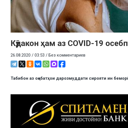
Кӯдакон ҳам аз COVID-19 осеб
26.08.2020 / 03:53 /
Без комментариев
Табибон аз оқибатҳои дарозмуддати сирояти ин бемо