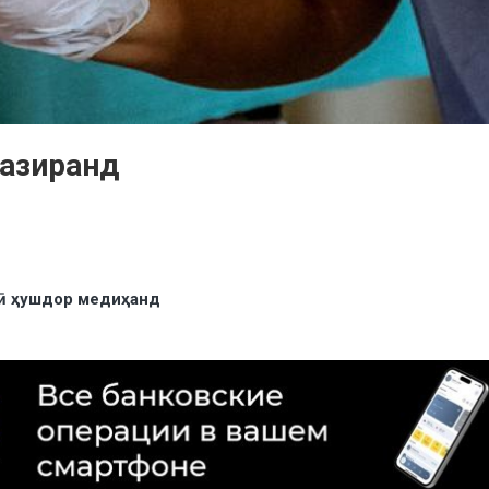
пазиранд
рӣ ҳушдор медиҳанд