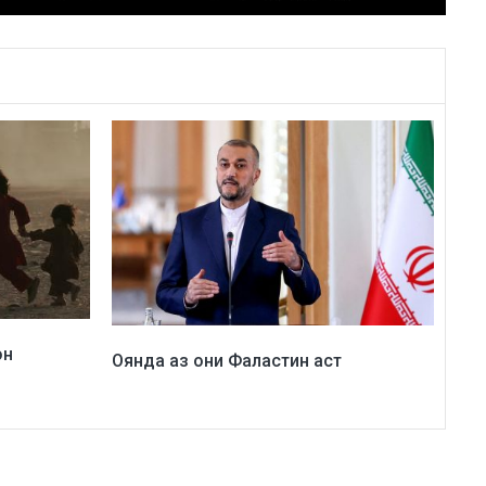
он
Оянда аз они Фаластин аст