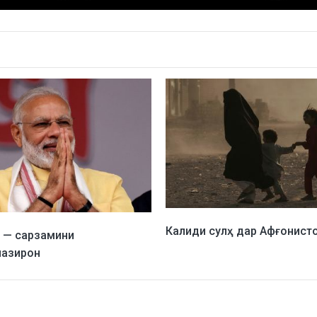
Калиди сулҳ дар Афғонист
 — сарзамини
пазирон