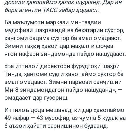
дохили ҳавопаймо ҳалок шудаанд. Дар ин
бора агентии ТАСС хабар додааст.
Ба маълумоти маркази минтақавии
мудофиаи шаҳрвандӣ ва бехатарии сӯхтор,
ҳангоми садама сӯхтор ба амал омадааст.
Зимни таҳқиқи ҳавоӣ дар маҳалли фоҷеа
ягон нафари зиндамонда пайдо нашудааст.
«Ба иттилои директори фурудгоҳи шаҳри
Тинда, ҳангоми суқути ҳавопаймо сӯхтор ба
амал омадааст. Зимни парвози санҷишии
Ми-8 зиндамондагон пайдо нашуданд», —
омадааст дар гузориш.
Иттилоъ дода мешавад, ки дар ҳавопаймо
49 нафар — 43 мусофир, аз ҷумла 5 кӯдак ва
6 аъзои ҳайати сарнишинон будаанд.