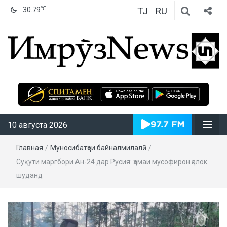
TJ
RU
℃
30.79
ИмрӯзNews
10 августа 2026
Главная
/
Муносибатҳои байналмилалӣ
/
Суқути маргбори Ан-24 дар Русия: ҳамаи мусофирон ҳалок
шуданд