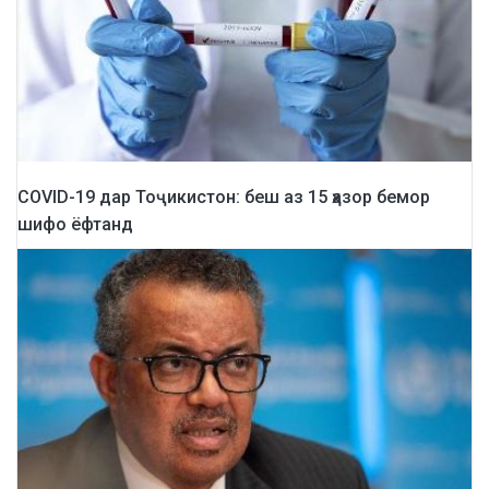
COVID-19 дар Тоҷикистон: беш аз 15 ҳазор бемор
шифо ёфтанд