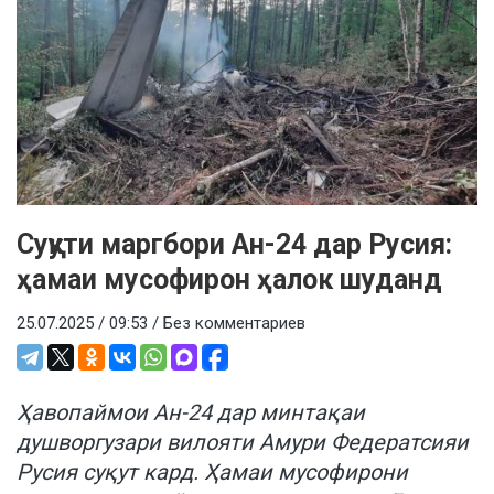
Суқути маргбори Ан-24 дар Русия:
ҳамаи мусофирон ҳалок шуданд
25.07.2025 / 09:53 /
Без комментариев
Ҳавопаймои Ан-24 дар минтақаи
душворгузари вилояти Амури Федератсияи
Русия суқут кард. Ҳамаи мусофирони