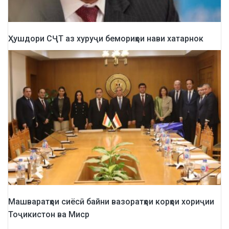
Ҳушдори СҶТ аз хуруҷи бемориҳои нави хатарнок
Машваратҳои сиёсӣ байни вазоратҳои корҳои хориҷии
Тоҷикистон ва Миср