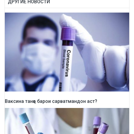
ДРУГИЕ НОВОСТИ
Ваксина танҳо барои сарватмандон аст?