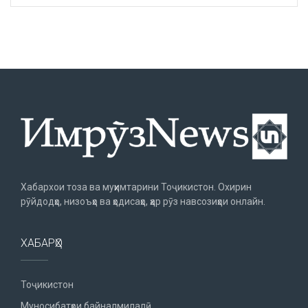
Хабархои тоза ва муҳимтарини Тоҷикистон. Охирин
рӯйдодҳо, низоъҳо ва ҳодисаҳо, ҳар рӯз навсозиҳои онлайн.
ХАБАРҲО
Тоҷикистон
Муносибатҳои байналмилалӣ