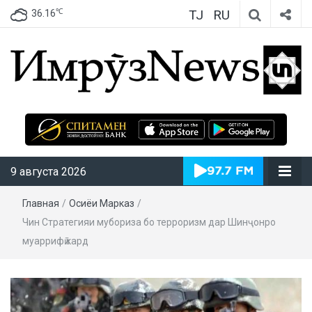
TJ
RU
℃
36.16
ИмрӯзNews
9 августа 2026
Главная
/
Осиёи Марказӣ
/
Чин Стратегияи мубориза бо терроризм дар Шинҷонро
муаррифӣ кард