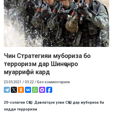
Чин Стратегияи мубориза бо
терроризм дар Шинҷонро
муаррифӣ кард
23.05.2021 / 03:22 /
Без комментариев
20-солагии СҲШ: Давлатҳои узви СҲШ дар мубориза ба
зидди терроризм