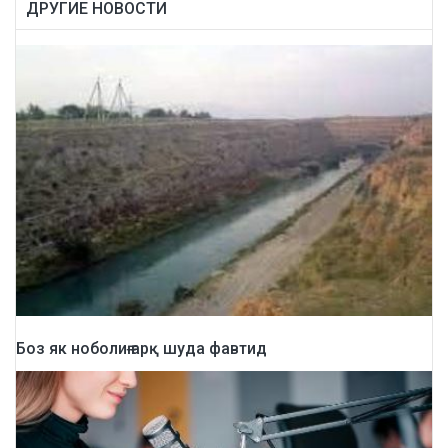
ДРУГИЕ НОВОСТИ
Боз як ноболиғ ғарқ шуда фавтид