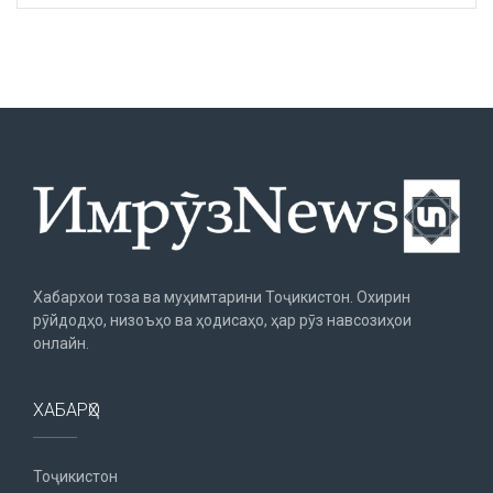
Хабархои тоза ва муҳимтарини Тоҷикистон. Охирин
рӯйдодҳо, низоъҳо ва ҳодисаҳо, ҳар рӯз навсозиҳои
онлайн.
ХАБАРҲО
Тоҷикистон