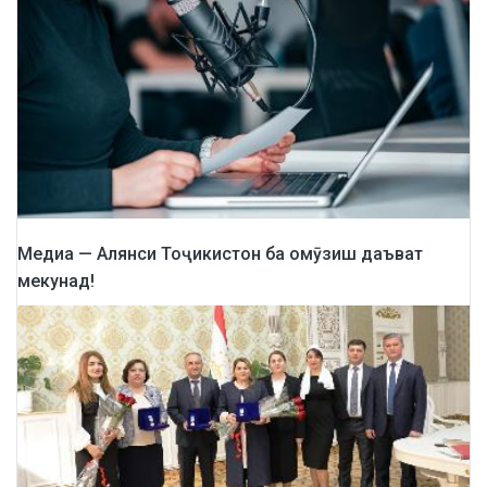
Медиа — Алянси Тоҷикистон ба омӯзиш даъват
мекунад!