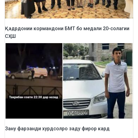
Қадрдонии кормандони БМТ бо медали 20-солагии
СҲШ
Зану фарзанди хурдсолро заду фирор кард