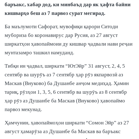
баръакс, хабар дод, ки минбаъд дар як ҳафта байни
кишварҳо беш аз 7 парвоз сурат мегирад.
Ба маълумоти Сафорат, мувофиқи қарори Ситоди
мубориза бо коронавирус дар Русия, аз 27 август
ширкатҳои ҳавопаймоии ду кишвар ҷадвали нави реҷаи
мунтазамро ташкил намуданд.
Тибқи ин ҷадвал, ширкати “ЮтЭйр” 31 август, 2, 4, 5
сентябр ва шурӯъ аз 7 сентябр ҳар рӯз якпарвозӣ аз
Маскав (Внуково) ба Душанбе анҷом медиҳад. Ҳамин
тариқ, рӯзҳои 1, 3, 5, 6 сентябр ва шурӯъ аз 8 сентябр
ҳар рӯз аз Душанбе ба Маскав (Внуково) ҳавопаймо
парвоз мекунад.
Ҳамчунин, ҳавопаймоҳои ширкати “Сомон Эйр” аз 27
август ҳамарӯза аз Душанбе ба Маскав ва баръакс