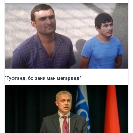
“Гуфтанд, бо зани ман мегардад”