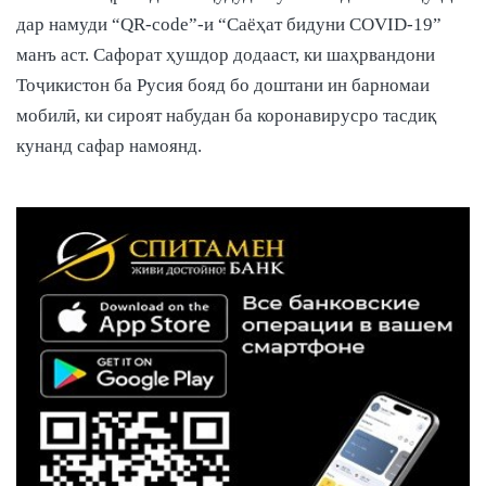
дар намуди “QR-code”-и “Саёҳат бидуни COVID-19”
манъ аст. Сафорат ҳушдор додааст, ки шаҳрвандони
Тоҷикистон ба Русия бояд бо доштани ин барномаи
мобилӣ, ки сироят набудан ба коронавирусро тасдиқ
кунанд сафар намоянд.