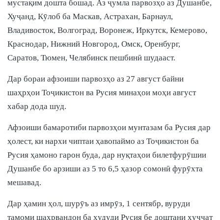
мустақим дошта бошад. Аз ҷумла парвозҳо аз Душанбе,
Хуҷанд, Кӯлоб ба Маскав, Астрахан, Барнаул,
Владивосток, Волгоград, Воронеж, Иркутск, Кемерово,
Краснодар, Нижний Новгород, Омск, Оренбург,
Саратов, Тюмен, Челябинск пешбинӣ шудааст.
Дар бораи афзоиши парвозҳо аз 27 август байни
шаҳрҳои Тоҷикистон ва Русия минаҳои моҳи август
хабар дода шуд.
Афзоиши бамаротиби парвозҳои мунтазам ба Русия дар
ҳолест, ки нархи чиптаи ҳавопаймо аз Тоҷикистон ба
Русия ҳамоно гарон буда, дар нуқтаҳои билетфурӯшии
Душанбе бо арзиши аз 5 то 6,5 ҳазор сомонӣ фурӯхта
мешавад.
Дар ҳамин ҳол, шурӯъ аз имрӯз, 1 сентябр, вуруди
тамоми шаҳрвандон ба ҳудуди Русия бе доштани ҳуҷҷат