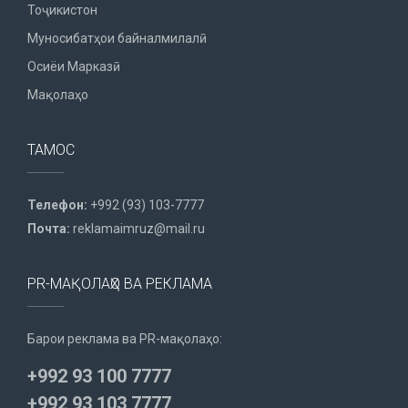
Тоҷикистон
Муносибатҳои байналмилалӣ
Осиёи Марказӣ
Мақолаҳо
ТАМОС
Телефон:
+992 (93) 103-7777
Почта:
reklamaimruz@mail.ru
PR-МАҚОЛАҲО ВА РЕКЛАМА
Барои реклама ва PR-мақолаҳо:
+992 93 100 7777
+992 93 103 7777