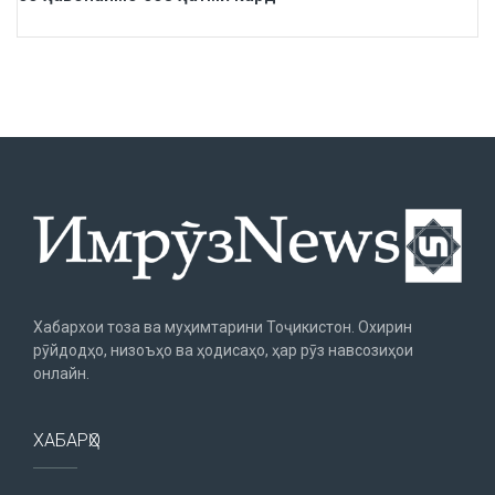
Хабархои тоза ва муҳимтарини Тоҷикистон. Охирин
рӯйдодҳо, низоъҳо ва ҳодисаҳо, ҳар рӯз навсозиҳои
онлайн.
ХАБАРҲО