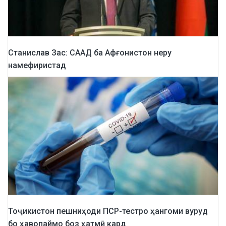
Станислав Зас: СААД ба Афғонистон неру
намефиристад
Тоҷикистон пешниҳоди ПСР-тестро ҳангоми вуруд
бо ҳавопаймо боз ҳатмӣ кард