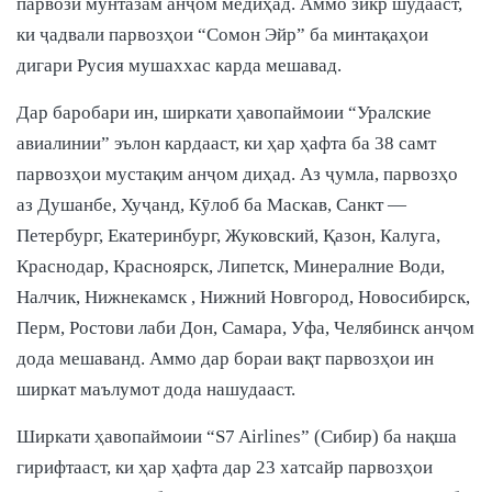
парвози мунтазам анҷом медиҳад. Аммо зикр шудааст,
ки ҷадвали парвозҳои “Сомон Эйр” ба минтақаҳои
дигари Русия мушаххас карда мешавад.
Дар баробари ин, ширкати ҳавопаймоии “Уралские
авиалинии” эълон кардааст, ки ҳар ҳафта ба 38 самт
парвозҳои мустақим анҷом диҳад. Аз ҷумла, парвозҳо
аз Душанбе, Хуҷанд, Кӯлоб ба Маскав, Санкт —
Петербург, Екатеринбург, Жуковский, Қазон, Калуга,
Краснодар, Красноярск, Липетск, Минералние Води,
Налчик, Нижнекамск , Нижний Новгород, Новосибирск,
Перм, Ростови лаби Дон, Самара, Уфа, Челябинск анҷом
дода мешаванд. Аммо дар бораи вақт парвозҳои ин
ширкат маълумот дода нашудааст.
Ширкати ҳавопаймоии “S7 Airlines” (Сибир) ба нақша
гирифтааст, ки ҳар ҳафта дар 23 хатсайр парвозҳои