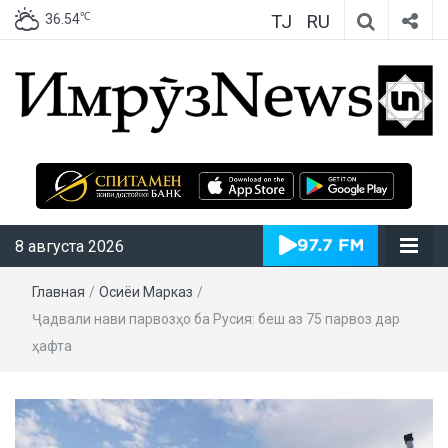
TJ
RU
℃
36.54
ИмрӯзNews
8 августа 2026
Главная
/
Осиёи Марказӣ
/
Ҷадвали нави парвозҳо ба Русия: беш аз 75 парвоз дар
ҳафта