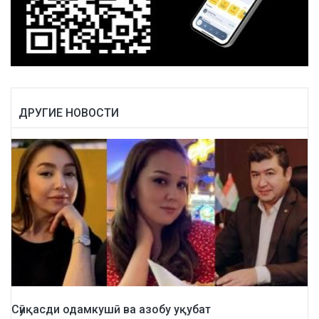
ДРУГИЕ НОВОСТИ
Сӯиқасди одамкушӣ ва азобу уқубат