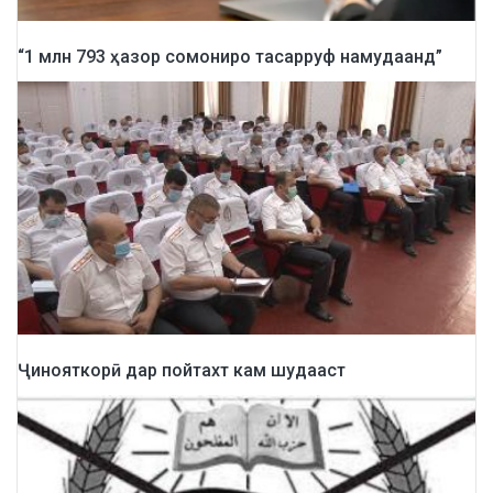
“1 млн 793 ҳазор сомониро тасарруф намудаанд”
Ҷинояткорӣ дар пойтахт кам шудааст