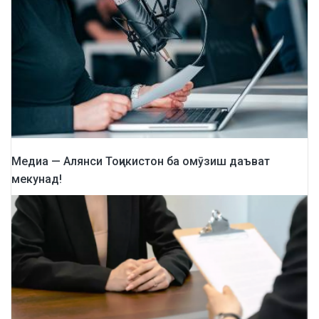
Медиа — Алянси Тоҷикистон ба омӯзиш даъват
мекунад!