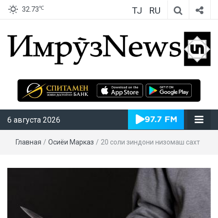
TJ
RU
℃
32.73
ИмрӯзNews
6 августа 2026
Главная
/
Осиёи Марказӣ
/
20 соли зиндони низомаш сахт