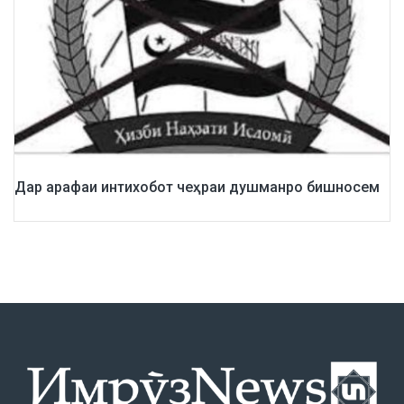
Дар арафаи интихобот чеҳраи душманро бишносем