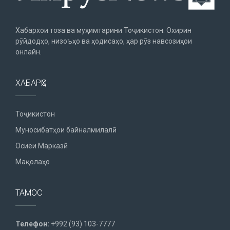
Хабархои тоза ва муҳимтарини Тоҷикистон. Охирин
рӯйдодҳо, низоъҳо ва ҳодисаҳо, ҳар рӯз навсозиҳои
онлайн.
ХАБАРҲО
Тоҷикистон
Муносибатҳои байналмилалӣ
Осиёи Марказӣ
Мақолаҳо
ТАМОС
Телефон:
+992 (93) 103-7777