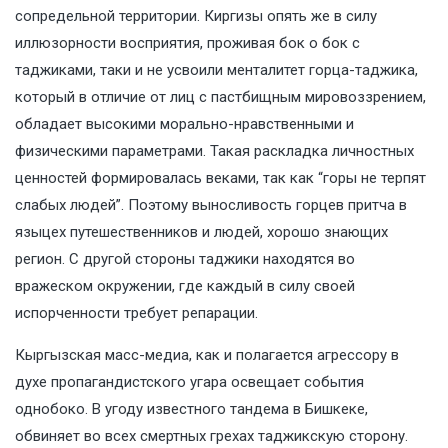
сопредельной территории. Киргизы опять же в силу
иллюзорности восприятия, проживая бок о бок с
таджиками, таки и не усвоили менталитет горца-таджика,
который в отличие от лиц с пастбищным мировоззрением,
обладает высокими морально-нравственными и
физическими параметрами. Такая раскладка личностных
ценностей формировалась веками, так как “горы не терпят
слабых людей”. Поэтому выносливость горцев притча в
языцех путешественников и людей, хорошо знающих
регион. С другой стороны таджики находятся во
вражеском окружении, где каждый в силу своей
испорченности требует репарации.
Кыргызская масс-медиа, как и полагается агрессору в
духе пропагандистского угара освещает события
однобоко. В угоду известного тандема в Бишкеке,
обвиняет во всех смертных грехах таджикскую сторону.