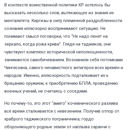
В контексте воинственной политики КР хотелось бы
высказать несколько слов, вытекающее из знания их
менталитета. Киргизы в силу племенной раздробленности
сознания иллюзорно воспринимают ситуацию. Не
понимают смысл поговорки, что “Не надо пенят на
зеркало, когда рожа крива”. Глядя на таджиков, они
чувствуют комплекс исторической неполноценности,
занимаются самобичеванием. Возомнили себя потомками
Чингисхана, самого ненавистного антигероя всех времён и
народов. Именно, иллюзорность подталкивает их к
бряцанию оружием, к приобретению БПЛА, проведению
военных учений, не считаясь с соседями.
Но почему-то, это этот “амиго” кочевнического разлива
всё время сталкивается с невезением. Получив отпор от
храброго таджикского пограничника, гордо
обороняющего родные земли от наплыва саранчи с