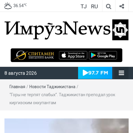
TJ
RU
℃
36.54
ИмрӯзNews
8 августа 2026
Главная
/
Новости Таджикистана
/
“Горы не терпят слабых”. Таджикистан преподал урок
киргизским оккупантам