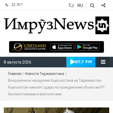
TJ
RU
℃
22.76
ИмрӯзNews
8 августа 2026
Главная
/
Новости Таджикистана
/
Вооруженное нападение Кыргызстана на Таджикистан:
Кыргызстан наносит удары по гражданским объектам РТ
беспилотниками и вертолётами