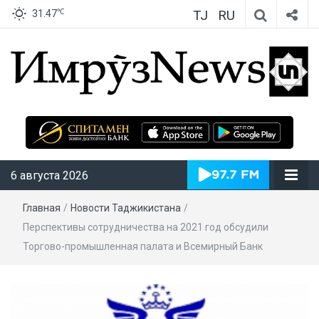
TJ
RU
℃
31.47
ИмрӯзNews
6 августа 2026
Главная
/
Новости Таджикистана
/
Перспективы сотрудничества на 2021 год обсудили
Торгово-промышленная палата и Всемирный Банк