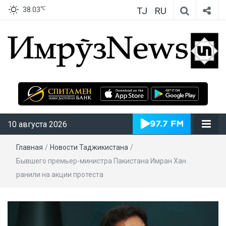
TJ
RU
℃
38.03
ИмрӯзNews
10 августа 2026
Главная
/
Новости Таджикистана
/
Бывшего премьер-министра Пакистана Имран Хан
ранили на акции протеста