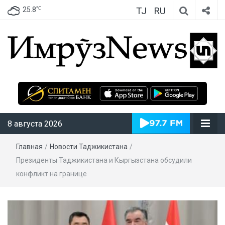
TJ
RU
℃
25.8
ИмрӯзNews
8 августа 2026
Главная
/
Новости Таджикистана
/
Президенты Таджикистана и Кыргызстана обсудили
конфликт на границе