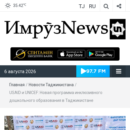
TJ
RU
℃
35.42
ИмрӯзNews
6 августа 2026
Главная
/
Новости Таджикистана
/
USAID и UNICEF: Новая программа инклюзивного
дошкольного образования в Таджикистане