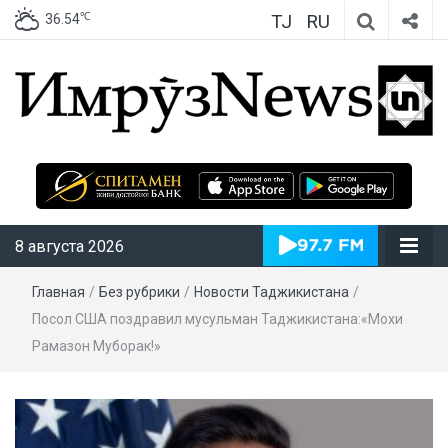
TJ
RU
℃
36.54
ИмрӯзNews
8 августа 2026
Главная
/
Без рубрики
/
Новости Таджикистана
/
Посол США поздравил мусульман Таджикистана:«Мохи
Рамазон Муборак!»