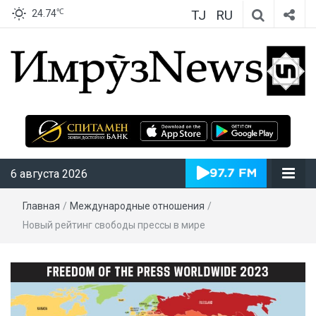
TJ
RU
℃
24.74
ИмрӯзNews
6 августа 2026
Главная
/
Международные отношения
/
Новый рейтинг свободы прессы в мире